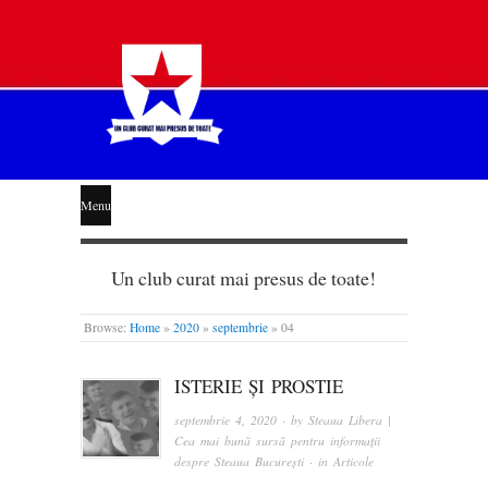
STEAUA
Menu
LIBERĂ
Un club curat mai presus de toate!
Browse:
Home
»
2020
»
septembrie
»
04
ISTERIE ȘI PROSTIE
septembrie 4, 2020
· by
Steaua Libera |
Cea mai bună sursă pentru informații
despre Steaua București
· in
Articole