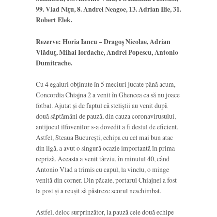
99. Vlad Nițu, 8. Andrei Neagoe, 13. Adrian Ilie, 31.
Robert Elek.
Rezerve: Horia Iancu – Dragoș Nicolae, Adrian
Vlăduț, Mihai Iordache, Andrei Popescu, Antonio
Dumitrache.
Cu 4 egaluri obținute în 5 meciuri jucate până acum,
Concordia Chiajna 2 a venit în Ghencea ca să nu joace
fotbal. Ajutat și de faptul că steliștii au venit după
două săptămâni de pauză, din cauza coronavirusului,
antijocul ilfovenilor s-a dovedit a fi destul de eficient.
Astfel, Steaua București, echipa cu cel mai bun atac
din ligă, a avut o singură ocazie importantă în prima
repriză. Aceasta a venit târziu, în minutul 40, când
Antonio Vlad a trimis cu capul, la vinclu, o minge
venită din corner. Din păcate, portarul Chiajnei a fost
la post și a reușit să păstreze scorul neschimbat.
Astfel, deloc surprinzător, la pauză cele două echipe