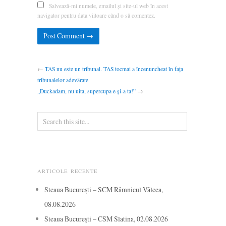
Salvează-mi numele, emailul și site-ul web în acest
navigator pentru data viitoare când o să comentez.
←
TAS nu este un tribunal. TAS tocmai a încenuncheat în fața
tribunalelor adevărate
„Duckadam, nu uita, supercupa e și-a ta!”
→
ARTICOLE RECENTE
Steaua București – SCM Râmnicul Vâlcea,
08.08.2026
Steaua București – CSM Slatina, 02.08.2026