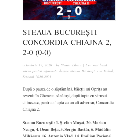
STEAUA BUCUREȘTI –
CONCORDIA CHIAJNA 2,
2-0 (0-0)
octombrie 17, 2020
· by
Steaua Libera | Cea mai bună
sursă pentru informații despre Steaua București
· in
Fotbal
,
Sezonul 2020-2021
După o pauză de o săptămână, băieții lui Oprița au
revenit în Ghencea, sănătoși, după lupta cu virusul
chinezesc, pentru a lupta cu un alt adversar, Concordia
Chiajna 2.
Steaua București: 1. Ștefan Mușat, 20. Marian
Neagu, 4. Dean Beța, 5. Sergiu Bactăr, 6. Mădălin
Mihăescu, 16. Antonio Vlad, 14. Emilian Pacionel,