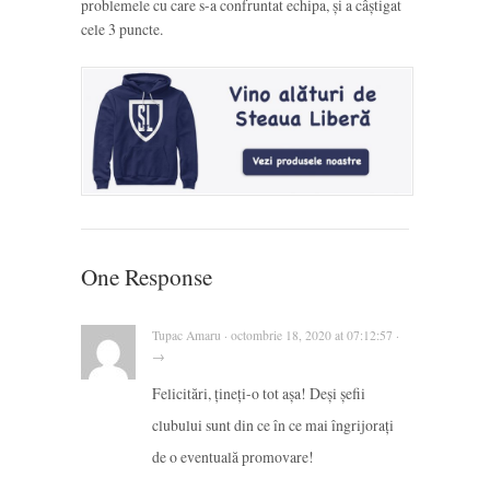
problemele cu care s-a confruntat echipa, și a câștigat
cele 3 puncte.
One Response
Tupac Amaru · octombrie 18, 2020 at 07:12:57 ·
→
Felicitări, țineți-o tot așa! Deși șefii
clubului sunt din ce în ce mai îngrijorați
de o eventuală promovare!