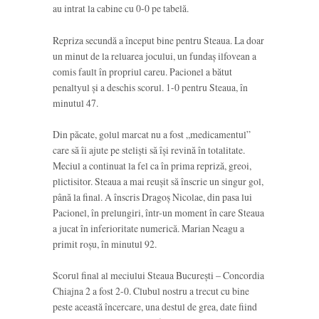
au intrat la cabine cu 0-0 pe tabelă.
Repriza secundă a început bine pentru Steaua. La doar
un minut de la reluarea jocului, un fundaș ilfovean a
comis fault în propriul careu. Pacionel a bătut
penaltyul și a deschis scorul. 1-0 pentru Steaua, în
minutul 47.
Din păcate, golul marcat nu a fost „medicamentul”
care să îi ajute pe steliști să își revină în totalitate.
Meciul a continuat la fel ca în prima repriză, greoi,
plictisitor. Steaua a mai reușit să înscrie un singur gol,
până la final. A înscris Dragoș Nicolae, din pasa lui
Pacionel, în prelungiri, într-un moment în care Steaua
a jucat în inferioritate numerică. Marian Neagu a
primit roșu, în minutul 92.
Scorul final al meciului Steaua București – Concordia
Chiajna 2 a fost 2-0. Clubul nostru a trecut cu bine
peste această încercare, una destul de grea, date fiind