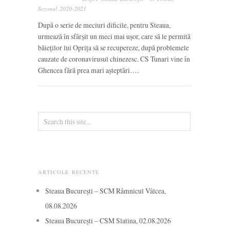
Sezonul 2020-2021
După o serie de meciuri dificile, pentru Steaua,
urmează în sfârșit un meci mai ușor, care să le permită
băieților lui Oprița să se recupereze, după problemele
cauzate de coronavirusul chinezesc. CS Tunari vine în
Ghencea fără prea mari așteptări….
ARTICOLE RECENTE
Steaua București – SCM Râmnicul Vâlcea,
08.08.2026
Steaua București – CSM Slatina, 02.08.2026