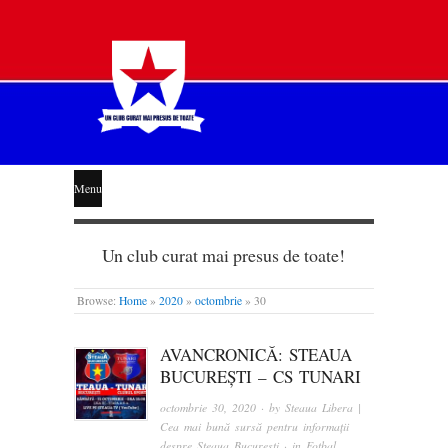
STEAUA
Menu
LIBERĂ
Un club curat mai presus de toate!
Browse:
Home
»
2020
»
octombrie
»
30
AVANCRONICĂ: STEAUA
BUCUREȘTI – CS TUNARI
octombrie 30, 2020
· by
Steaua Libera |
Cea mai bună sursă pentru informații
despre Steaua București
· in
Fotbal
,