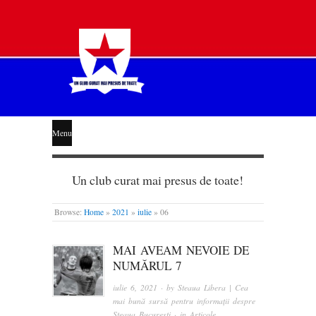
STEAUA
Menu
LIBERĂ
Un club curat mai presus de toate!
Browse:
Home
»
2021
»
iulie
»
06
MAI AVEAM NEVOIE DE
NUMĂRUL 7
iulie 6, 2021
· by
Steaua Libera | Cea
mai bună sursă pentru informații despre
Steaua București
· in
Articole