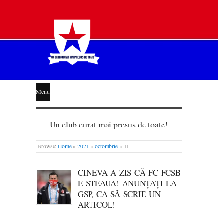
STEAUA
Menu
LIBERĂ
Un club curat mai presus de toate!
Browse:
Home
»
2021
»
octombrie
»
11
CINEVA A ZIS CĂ FC FCSB
E STEAUA! ANUNȚAȚI LA
GSP, CA SĂ SCRIE UN
ARTICOL!