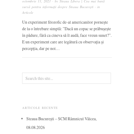
octombrie 11, 2021
· by
Steaua Libera | Cea mai bună
sursă pentru informații despre Steaua București
· in
Articole
Un experiment filozofic de-al americanilor pornește
de la o întrebare simplă: ”Dacă un copac se prăbușește
în pădure, fără ca cineva să îl audă, face vreun sunet?”.
E un experiment care are legătură cu observația și
percepția, dar pe noi…
ARTICOLE RECENTE
Steaua București – SCM Râmnicul Vâlcea,
08.08.2026