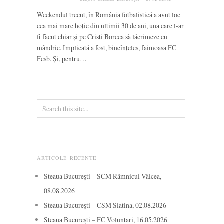
Weekendul trecut, în România fotbalistică a avut loc
cea mai mare hoție din ultimii 30 de ani, una care l-ar
fi făcut chiar și pe Cristi Borcea să lăcrimeze cu
mândrie. Implicată a fost, bineînțeles, faimoasa FC
Fcsb. Și, pentru…
ARTICOLE RECENTE
Steaua București – SCM Râmnicul Vâlcea,
08.08.2026
Steaua București – CSM Slatina, 02.08.2026
Steaua București – FC Voluntari, 16.05.2026