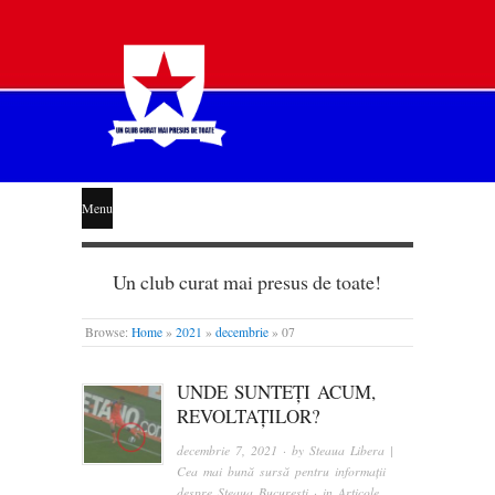
STEAUA
Menu
LIBERĂ
Un club curat mai presus de toate!
Browse:
Home
»
2021
»
decembrie
»
07
UNDE SUNTEȚI ACUM,
REVOLTAȚILOR?
decembrie 7, 2021
· by
Steaua Libera |
Cea mai bună sursă pentru informații
despre Steaua București
· in
Articole