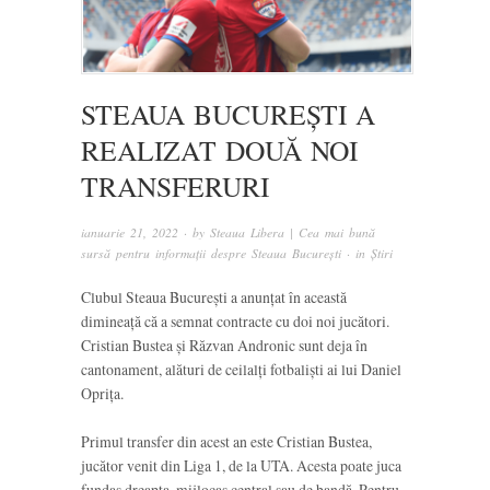
STEAUA BUCUREȘTI A
REALIZAT DOUĂ NOI
TRANSFERURI
ianuarie 21, 2022
· by
Steaua Libera | Cea mai bună
sursă pentru informații despre Steaua București
· in
Știri
Clubul Steaua București a anunțat în această
dimineață că a semnat contracte cu doi noi jucători.
Cristian Bustea și Răzvan Andronic sunt deja în
cantonament, alături de ceilalți fotbaliști ai lui Daniel
Oprița.
Primul transfer din acest an este Cristian Bustea,
jucător venit din Liga 1, de la UTA. Acesta poate juca
fundaș dreapta, mijlocaș central sau de bandă. Pentru