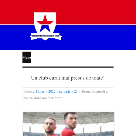
STEAUA
Menu
LIBERĂ
Un club curat mai presus de toate!
Browse:
Home
»
2022
»
ianuarie
»
21
»
Steaua București a
realizat două noi transferuri