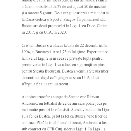
arădeni, fotbalistul de 27 de ani a jucat 50 de meciuri
și a marcat 5 goluri. De-a lungul carierei a mai jucat și
la Daco-Getica și Sportul Snagov. În palmaresul său,
Bustea are două promovări în Liga 1, cu Daco-Getica,
în 2017, și cu UTA, în 2020.
Cristian Bustea s-a născut la data de 22 decembrie, în
1994, la București. Are 1,75 m înălțime. Experiența sa
la nivelul Ligii 2 și în ceea ce privește lupta pentru
promovarea în Liga 1 va aduce cu siguranță un plus
pentru Steaua București. Bustea a venit la Steaua liber
de contract, după ce înțelegerea sa cu UTA a luat
sfârșit la finalul anului trecut.
Al doilea transfer anunțat de Steaua este Răzvan
Andronic, un fotbalist de 22 de ani care poate juca pe
mai multe posturi în ofensivă. Acesta vine tot din Liga
1, la fel ca Bustea. Și tot la fel ca Bustea, vine liber de
contract. Până la finalul anului trecut, Andronic a fost
sub contract cu CFR Cluj, liderul Ligii 1. În Liga 1 a