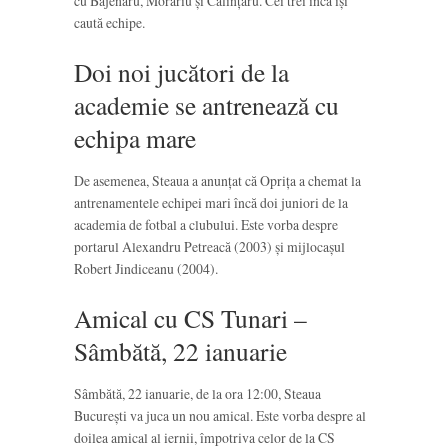
cu Băjenaru, Morariu și Călințaru. Cei trei încă își
caută echipe.
Doi noi jucători de la
academie se antrenează cu
echipa mare
De asemenea, Steaua a anunțat că Oprița a chemat la
antrenamentele echipei mari încă doi juniori de la
academia de fotbal a clubului. Este vorba despre
portarul Alexandru Petreacă (2003) și mijlocașul
Robert Jindiceanu (2004).
Amical cu CS Tunari –
Sâmbătă, 22 ianuarie
Sâmbătă, 22 ianuarie, de la ora 12:00, Steaua
București va juca un nou amical. Este vorba despre al
doilea amical al iernii, împotriva celor de la CS