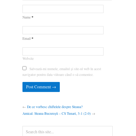
*
Name
*
Email
Website
Salvează-mi numele, emailul și site-ul web în acest
navigator pentru data viitoare când o să comentez.
←
De ce vorbesc chiftelele despre Steaua?
Amical: Steaua București – CS Tunari, 3-1 (2-0)
→