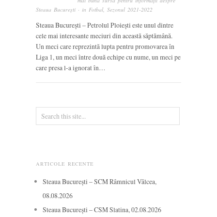
mai bună sursă pentru informații despre
Steaua București
· in
Fotbal
,
Sezonul 2021-2022
Steaua București – Petrolul Ploiești este unul dintre
cele mai interesante meciuri din această săptămână.
Un meci care reprezintă lupta pentru promovarea în
Liga 1, un meci între două echipe cu nume, un meci pe
care presa l-a ignorat în…
ARTICOLE RECENTE
Steaua București – SCM Râmnicul Vâlcea,
08.08.2026
Steaua București – CSM Slatina, 02.08.2026