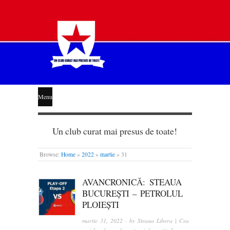
STEAUA
Menu
LIBERĂ
Un club curat mai presus de toate!
Browse:
Home
»
2022
»
martie
»
31
AVANCRONICĂ: STEAUA
BUCUREȘTI – PETROLUL
PLOIEȘTI
martie 31, 2022
· by
Steaua Libera | Cea