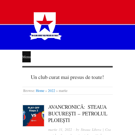
STEAUA
Menu
LIBERĂ
Un club curat mai presus de toate!
Browse:
Home
»
2022
»
martie
AVANCRONICĂ: STEAUA
BUCUREȘTI – PETROLUL
PLOIEȘTI
martie 31, 2022
· by
Steaua Libera | Cea