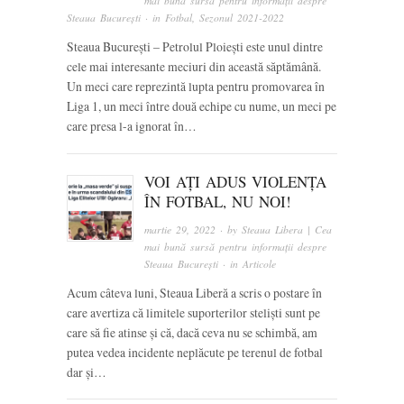
mai bună sursă pentru informații despre
Steaua București
· in
Fotbal
,
Sezonul 2021-2022
Steaua București – Petrolul Ploiești este unul dintre
cele mai interesante meciuri din această săptămână.
Un meci care reprezintă lupta pentru promovarea în
Liga 1, un meci între două echipe cu nume, un meci pe
care presa l-a ignorat în…
VOI AȚI ADUS VIOLENȚA
ÎN FOTBAL, NU NOI!
martie 29, 2022
· by
Steaua Libera | Cea
mai bună sursă pentru informații despre
Steaua București
· in
Articole
Acum câteva luni, Steaua Liberă a scris o postare în
care avertiza că limitele suporterilor steliști sunt pe
care să fie atinse și că, dacă ceva nu se schimbă, am
putea vedea incidente neplăcute pe terenul de fotbal
dar și…