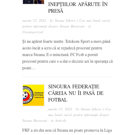
INEPȚIILOR APĂRUTE ÎN
PRESĂ
martie 15, 2022
· by
Steaua Libera | Cea mai bună sursă
pentru informații despre Steaua București
· in
Uncategorized
Și au apărut foarte multe. Telekom Sport a mers până
acolo încât a scris că se rejudecă procesul pentru
marca Steaua. E o minciună. FC Fcsb a pornit
procesul pentru care s-a dat o decizie azi în speranța că
poate…
SINGURA FEDERAȚIE
CĂREIA NU ÎI PASĂ DE
FOTBAL
martie 15, 2022
· by
Steaua Libera | Cea
mai bună sursă pentru informații despre
Steaua București
· in
Articole
FRF a zis din nou că Steaua nu poate promova în Liga