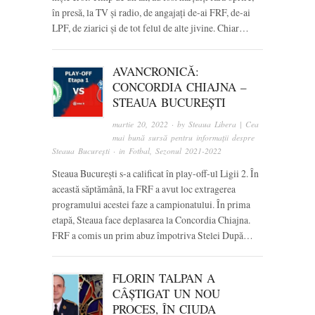
în presă, la TV și radio, de angajați de-ai FRF, de-ai
LPF, de ziarici și de tot felul de alte jivine. Chiar…
AVANCRONICĂ:
CONCORDIA CHIAJNA –
STEAUA BUCUREȘTI
martie 20, 2022
· by
Steaua Libera | Cea
mai bună sursă pentru informații despre
Steaua București
· in
Fotbal
,
Sezonul 2021-2022
Steaua București s-a calificat în play-off-ul Ligii 2. În
această săptămână, la FRF a avut loc extragerea
programului acestei faze a campionatului. În prima
etapă, Steaua face deplasarea la Concordia Chiajna.
FRF a comis un prim abuz împotriva Stelei După…
FLORIN TALPAN A
CÂȘTIGAT UN NOU
PROCES, ÎN CIUDA