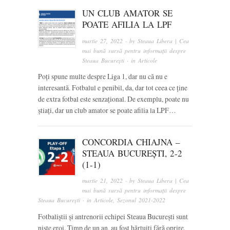
UN CLUB AMATOR SE
POATE AFILIA LA LPF
martie 27, 2022
· by
Steaua Libera | Cea
mai bună sursă pentru informații despre
Steaua București
· in
Articole
Poți spune multe despre Liga 1, dar nu că nu e
interesantă. Fotbalul e penibil, da, dar tot ceea ce ține
de extra fotbal este senzațional. De exemplu, poate nu
știați, dar un club amator se poate afilia la LPF…
CONCORDIA CHIAJNA –
STEAUA BUCUREȘTI, 2-2
(1-1)
martie 21, 2022
· by
Steaua Libera | Cea
mai bună sursă pentru informații despre
Steaua București
· in
Articole
,
Sezonul 2021-2022
Fotbaliștii și antrenorii echipei Steaua București sunt
niște eroi. Timp de un an, au fost hărțuiți fără oprire,