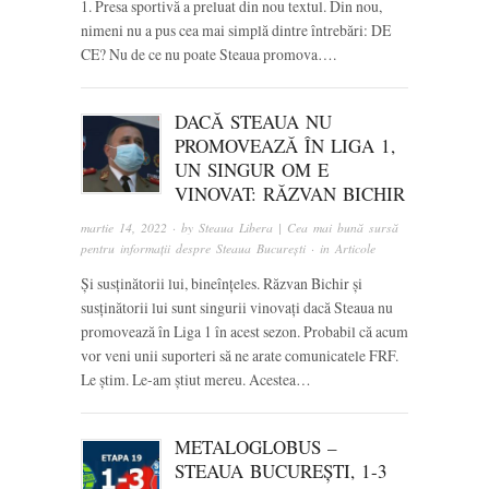
1. Presa sportivă a preluat din nou textul. Din nou,
nimeni nu a pus cea mai simplă dintre întrebări: DE
CE? Nu de ce nu poate Steaua promova….
DACĂ STEAUA NU
PROMOVEAZĂ ÎN LIGA 1,
UN SINGUR OM E
VINOVAT: RĂZVAN BICHIR
martie 14, 2022
· by
Steaua Libera | Cea mai bună sursă
pentru informații despre Steaua București
· in
Articole
Și susținătorii lui, bineînțeles. Răzvan Bichir și
susținătorii lui sunt singurii vinovați dacă Steaua nu
promovează în Liga 1 în acest sezon. Probabil că acum
vor veni unii suporteri să ne arate comunicatele FRF.
Le știm. Le-am știut mereu. Acestea…
METALOGLOBUS –
STEAUA BUCUREȘTI, 1-3