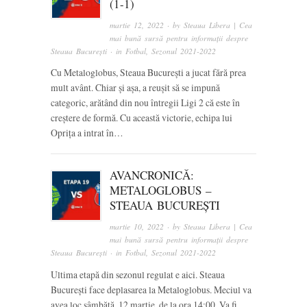
(1-1)
martie 12, 2022
· by
Steaua Libera | Cea
mai bună sursă pentru informații despre
Steaua București
· in
Fotbal
,
Sezonul 2021-2022
Cu Metaloglobus, Steaua București a jucat fără prea
mult avânt. Chiar și așa, a reușit să se impună
categoric, arătând din nou întregii Ligi 2 că este în
creștere de formă. Cu această victorie, echipa lui
Oprița a intrat în…
AVANCRONICĂ:
METALOGLOBUS –
STEAUA BUCUREȘTI
martie 10, 2022
· by
Steaua Libera | Cea
mai bună sursă pentru informații despre
Steaua București
· in
Fotbal
,
Sezonul 2021-2022
Ultima etapă din sezonul regulat e aici. Steaua
București face deplasarea la Metaloglobus. Meciul va
avea loc sâmbătă, 12 martie, de la ora 14:00. Va fi