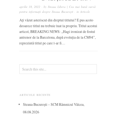
aprilie 18, 2022
· by
Steaua Libera | Cea mai bună sursă
pentru informații despre Steaua București
· in
Articole
Ați văzut asteriscul din dreptul titlului? E pus acolo
deoarece titlul nu trebuie luat la propriu. Titlul acestui
articol, BREAKING NEWS: „Hagi ironizat de fostul
antrenor de la Barcelona, după evoluția de la CM94”,
reprezintă titlul pe care l-ar fi…
ARTICOLE RECENTE
Steaua București – SCM Râmnicul Vâlcea,
08.08.2026