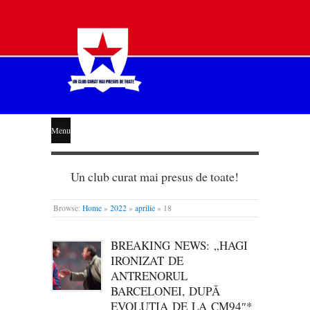
STEAUA
Menu
LIBERĂ
Un club curat mai presus de toate!
Browse:
Home
»
2022
»
aprilie
»
18
BREAKING NEWS: „HAGI
IRONIZAT DE
ANTRENORUL
BARCELONEI, DUPĂ
EVOLUȚIA DE LA CM94″*