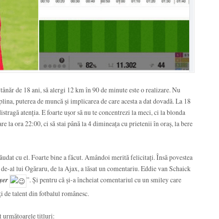
 tânăr de 18 ani, să alergi 12 km în 90 de minute este o realizare. Nu
iplina, puterea de muncă și implicarea de care acesta a dat dovadă. La 18
i distragă atenția. E foarte ușor să nu te concentrezi la meci, ci la blonda
re la ora 22:00, ci să stai până la 4 dimineața cu prietenii în oraș, la bere
lăudat cu el. Foarte bine a făcut. Amândoi merită felicitați. Însă povestea
g de-al lui Ogăraru, de la Ajax, a lăsat un comentariu. Eddie van Schaick
yer
”. Și pentru că și-a încheiat comentariul cu un smiley care
iți de talent din fotbalul românesc.
 următoarele titluri: