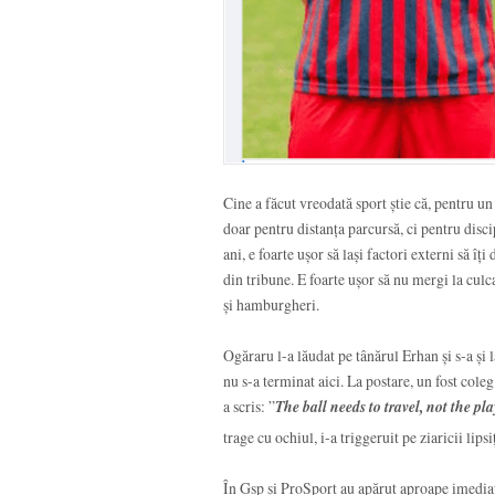
Cine a făcut vreodată sport știe că, pentru un
doar pentru distanța parcursă, ci pentru disc
ani, e foarte ușor să lași factori externi să îț
din tribune. E foarte ușor să nu mergi la culca
și hamburgheri.
Ogăraru l-a lăudat pe tânărul Erhan și s-a și 
nu s-a terminat aici. La postare, un fost cole
a scris: ”
The ball needs to travel, not the pla
trage cu ochiul, i-a triggeruit pe ziaricii lips
În Gsp și ProSport au apărut aproape imediat