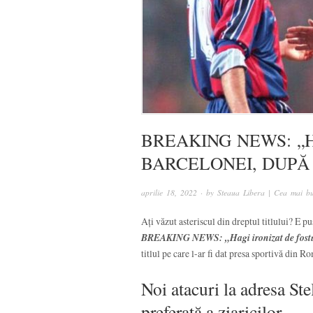
BREAKING NEWS: „
BARCELONEI, DUPĂ
aprilie 18, 2022
· by
Steaua Libera | Cea mai bu
Ați văzut asteriscul din dreptul titlului? E pu
BREAKING NEWS: „Hagi ironizat de fostul
titlul pe care l-ar fi dat presa sportivă din 
Noi atacuri la adresa St
preferată a ziaricilor