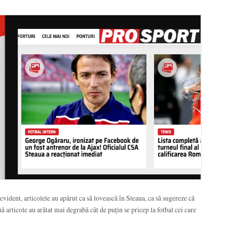
 evident, articolele au apărut ca să lovească în Steaua, ca să sugereze că
ă articole au arătat mai degrabă cât de puțin se pricep la fotbal cei care