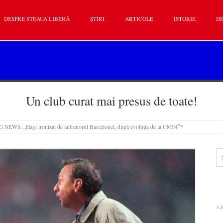
DESPRE STEAUA LIBERĂ
ȘTIRI
ARTICOLE
ISTORIE
DE
Un club curat mai presus de toate!
EWS: „Hagi ironizat de antrenorul Barcelonei, după evoluția de la CM94″*
A