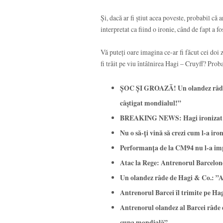
Și, dacă ar fi știut acea poveste, probabil că a
interpretat ca fiind o ironie, când de fapt a fo
Vă puteți oare imagina ce-ar fi făcut cei doi 
fi trăit pe viu întâlnirea Hagi – Cruyff? Proba
ȘOC ȘI GROAZĂ! Un olandez râde d
câștigat mondialul!”
BREAKING NEWS: Hagi ironizat d
Nu o să-ți vină să crezi cum l-a i
Performanța de la CM94 nu l-a imp
Atac la Rege: Antrenorul Barcelone
Un olandez râde de Hagi & Co.: ”A
Antrenorul Barcei îl trimite pe Hag
Antrenorul olandez al Barcei râde d
cupa mondială”