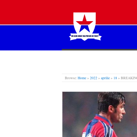
STEAUA LIBERĂ
Browse:
Home
»
2022
»
aprilie
»
18
»
BREAKING N