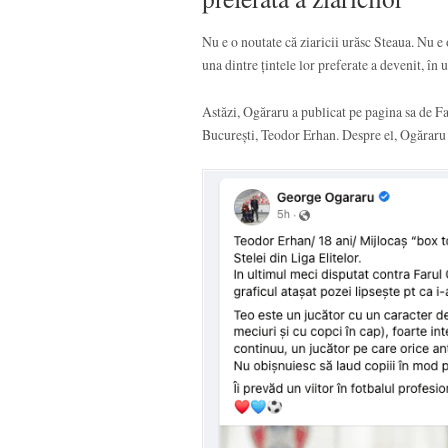
Nu e o noutate că ziaricii urăsc Steaua. Nu e 
una dintre țintele lor preferate a devenit, î
Astăzi, Ogăraru a publicat pe pagina sa de Fa
București, Teodor Erhan. Despre el, Ogăraru