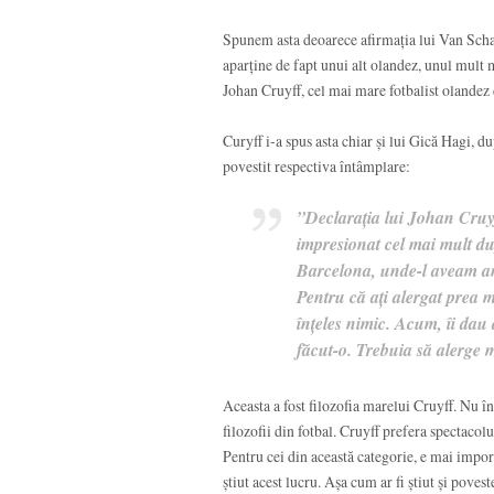
Spunem asta deoarece afirmația lui Van Schaic
aparține de fapt unui alt olandez, unul mult
Johan Cruyff, cel mai mare fotbalist olandez 
Curyff i-a spus asta chiar și lui Gică Hagi, 
povestit respectiva întâmplare:
”Declaraţia lui Johan Cruyf
impresionat cel mai mult du
Barcelona, unde-l aveam ant
Pentru că aţi alergat prea 
înţeles nimic. Acum, îi dau
făcut-o. Trebuia să alerge
Aceasta a fost filozofia marelui Cruyff. Nu 
filozofii din fotbal. Cruyff prefera spectacolul
Pentru cei din această categorie, e mai import
știut acest lucru. Așa cum ar fi știut și poves