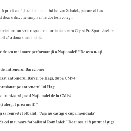
r fi privit cu alți ochi comentariul lui van Schaick, pe care ei l-au
st doar o discuție simplă între doi foști colegi.
ziarici care au scris respectivele articole pentru Gsp și ProSport, dacă ar
bil că a doua zi am fi citit:
e cea mai mare performanță a Naționalei! ”De asta n-ați
e antrenorul Barcelonei
ronizat antrenorul Barcei pe Hagi, după CM94
resionat pe antrenorul lui Hagi
i ironizează jocul Naționalei de la CM94
ți alergat prea mult!”
i să reînvețe fotbalul: ”Așa nu câștigi o cupă mondială”
e cel mai mare fotbalist al României: ”Doar așa ai fi putut câștiga