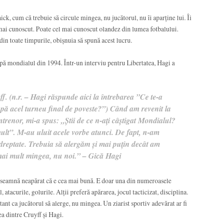
k, cum că trebuie să circule mingea, nu jucătorul, nu îi aparține lui. Îi
 mai cunoscut. Poate cel mai cunoscut olandez din lumea fotbalului.
din toate timpurile, obișnuia să spună acest lucru.
după mondialul din 1994. Într-un interviu pentru Libertatea, Hagi a
f. (n.r. – Hagi răspunde aici la întrebarea ”Ce te-a
pă acel turneu final de poveste?”) Când am revenit la
renor, mi-a spus: „Ştii de ce n-aţi câştigat Mondialul?
mult”. M-au uluit acele vorbe atunci. De fapt, n-am
 dreptate. Trebuia să alergăm şi mai puţin decât am
 mai mult mingea, nu noi.” – Gică Hagi
înseamnă neapărat că e cea mai bună. E doar una din numeroasele
, atacurile, golurile. Alții preferă apărarea, jocul tacticizat, disciplina.
ant ca jucătorul să alerge, nu mingea. Un ziarist sportiv adevărat ar fi
tea dintre Cruyff și Hagi.