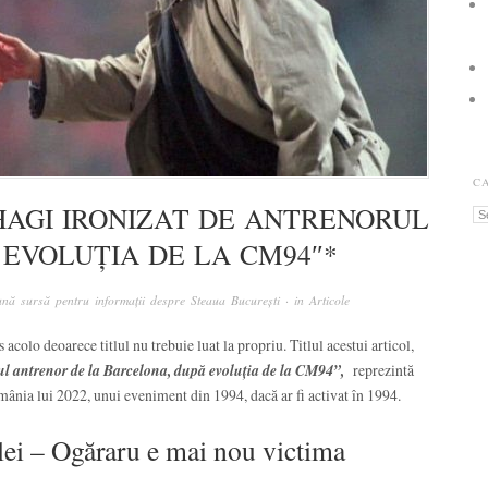
C
HAGI IRONIZAT DE ANTRENORUL
Ca
 EVOLUȚIA DE LA CM94″*
nă sursă pentru informații despre Steaua București
· in
Articole
s acolo deoarece titlul nu trebuie luat la propriu. Titlul acestui articol,
 antrenor de la Barcelona, după evoluția de la CM94”,
reprezintă
România lui 2022, unui eveniment din 1994, dacă ar fi activat în 1994.
elei – Ogăraru e mai nou victima