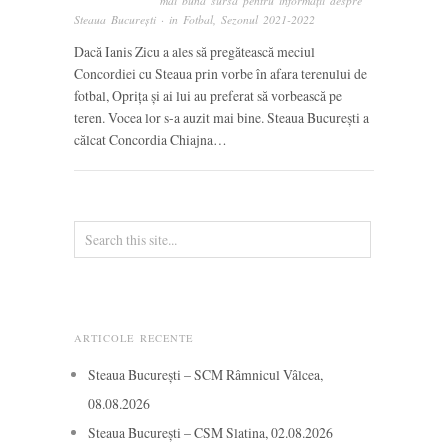
mai bună sursă pentru informații despre
Steaua București
· in
Fotbal
,
Sezonul 2021-2022
Dacă Ianis Zicu a ales să pregătească meciul
Concordiei cu Steaua prin vorbe în afara terenului de
fotbal, Oprița și ai lui au preferat să vorbească pe
teren. Vocea lor s-a auzit mai bine. Steaua București a
călcat Concordia Chiajna…
ARTICOLE RECENTE
Steaua București – SCM Râmnicul Vâlcea,
08.08.2026
Steaua București – CSM Slatina, 02.08.2026