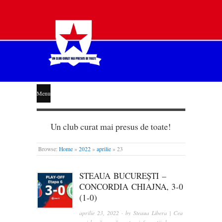
STEAUA
Menu
LIBERĂ
Un club curat mai presus de toate!
Browse:
Home
»
2022
»
aprilie
»
23
STEAUA BUCUREȘTI –
CONCORDIA CHIAJNA, 3-0
(1-0)
aprilie 23, 2022
· by
Steaua Libera | Cea