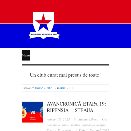
STEAUA
Menu
LIBERĂ
Un club curat mai presus de toate!
Browse:
Home
»
2023
»
martie
»
10
AVANCRONICĂ ETAPA 19:
RIPENSIA – STEAUA
martie 10, 2023
· by
Steaua Libera | Cea
mai bună sursă pentru informații despre
Steaua București
· in
Fotbal
,
Sezonul 2022