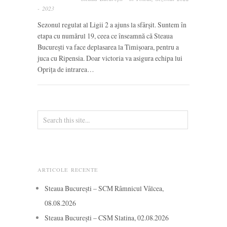
- 2023
Sezonul regulat al Ligii 2 a ajuns la sfârșit. Suntem în
etapa cu numărul 19, ceea ce înseamnă că Steaua
București va face deplasarea la Timișoara, pentru a
juca cu Ripensia. Doar victoria va asigura echipa lui
Oprița de intrarea…
ARTICOLE RECENTE
Steaua București – SCM Râmnicul Vâlcea,
08.08.2026
Steaua București – CSM Slatina, 02.08.2026