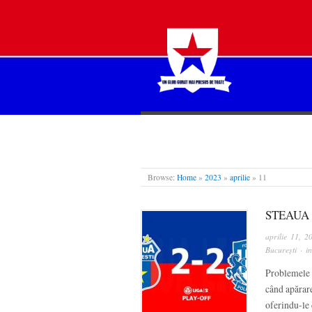
STEAUA LIBERĂ
Browse:
Home
»
2023
»
aprilie
»
11
STEAUA 
aprilie 11, 2
București
· i
Problemele d
când apărare
oferindu-le 