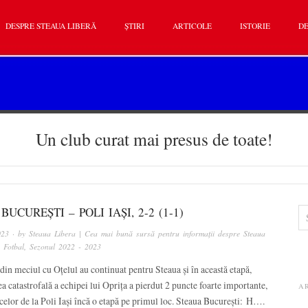
DESPRE STEAUA LIBERĂ
ȘTIRI
ARTICOLE
ISTORIE
DE
Un club curat mai presus de toate!
BUCUREȘTI – POLI IAȘI, 2-2 (1-1)
023
· by
Steaua Libera | Cea mai bună sursă pentru informații despre Steaua
n
Fotbal
,
Sezonul 2022 - 2023
in meciul cu Oțelul au continuat pentru Steaua și în această etapă,
a catastrofală a echipei lui Oprița a pierdut 2 puncte foarte importante,
A
celor de la Poli Iași încă o etapă pe primul loc. Steaua București: H….