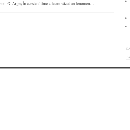
onei FC Argeș În aceste ultime zile am văzut un fenomen…
C
Ca