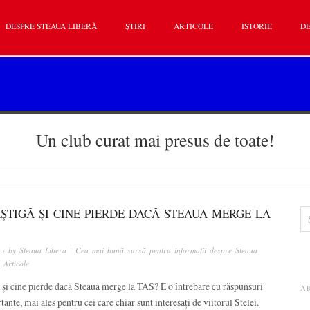
DESPRE STEAUA LIBERĂ
ȘTIRI
ARTICOLE
ISTORIE
DE
Un club curat mai presus de toate!
ȘTIGĂ ȘI CINE PIERDE DACĂ STEAUA MERGE LA
· by
Steaua Libera | Cea mai bună sursă pentru informații despre Steaua
n
Articole
 și cine pierde dacă Steaua merge la TAS? E o întrebare cu răspunsuri
A
tante, mai ales pentru cei care chiar sunt interesați de viitorul Stelei.