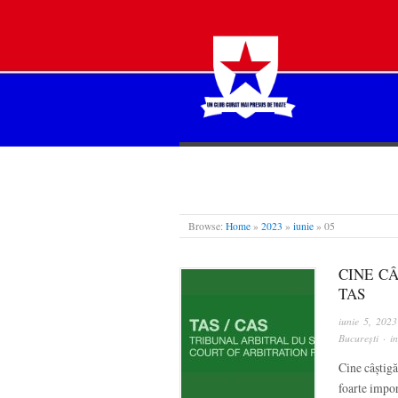
STEAUA LIBERĂ
Browse:
Home
»
2023
»
iunie
»
05
CINE CÂ
TAS
iunie 5, 2023
București
· i
Cine câștigă
foarte impor