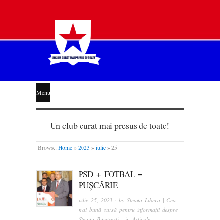
STEAUA
Menu
LIBERĂ
Un club curat mai presus de toate!
Browse:
Home
»
2023
»
iulie
»
25
PSD + FOTBAL =
PUȘCĂRIE
iulie 25, 2023
· by
Steaua Libera | Cea
mai bună sursă pentru informații despre
Steaua București
· in
Articole