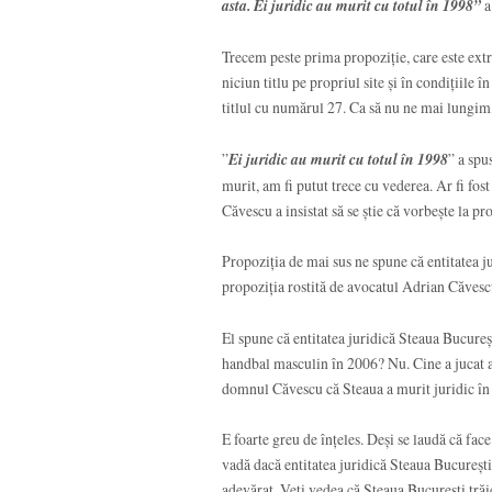
asta. Ei juridic au murit cu totul în 1998”
a
Trecem peste prima propoziție, care este ext
niciun titlu pe propriul site și în condițiile
titlul cu numărul 27. Ca să nu ne mai lungim
”
Ei juridic au murit cu totul în 1998
” a spu
murit, am fi putut trece cu vederea. Ar fi fos
Căvescu a insistat să se știe că vorbește la pr
Propoziția de mai sus ne spune că entitatea j
propoziția rostită de avocatul Adrian Căvescu
El spune că entitatea juridică Steaua Bucureș
handbal masculin în 2006? Nu. Cine a jucat a
domnul Căvescu că Steaua a murit juridic în
E foarte greu de înțeles. Deși se laudă că fac
vadă dacă entitatea juridică Steaua București 
adevărat. Veți vedea că Steaua București trăie