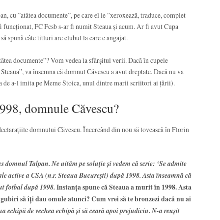
n, cu ”atâtea documente”, pe care el le ”xeroxează, traduce, complet
fi funcționat, FC Fcsb s-ar fi numit Steaua și acum. Ar fi avut Cupa
ă spună câte titluri are clubul la care e angajat.
atâtea documente”? Vom vedea la sfârșitul verii. Dacă în cupele
Steaua”, va însemna că domnul Căvescu a avut dreptate. Dacă nu va
e a-l imita pe Meme Stoica, unul dintre marii scriitori ai țării).
 1998, domnule Căvescu?
 declarațiile domnului Căvescu. Încercând din nou să lovească în Florin
es domnul Talpan. Ne uităm pe soluție și vedem că scrie: ‘Se admite
uale active a CSA (n.r. Steaua București) după 1998. Asta înseamnă că
cut fotbal după 1998.
Instanța spune că Steaua a murit în 1998. Asta
ăgubiri să îți dau omule atunci? Cum vrei să te bronzezi dacă nu ai
ua echipă de vechea echipă și să ceară apoi prejudiciu. N-a reușit