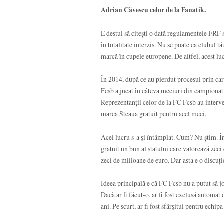
Adrian Căvescu celor de la Fanatik.
E destul să citești o dată regulamentele FRF
în totalitate interzis. Nu se poate ca clubul 
marcă în cupele europene. De altfel, acest lu
În 2014, după ce au pierdut procesul prin car
Fcsb a jucat în câteva meciuri din campionat
Reprezentanții celor de la FC Fcsb au interve
marca Steaua gratuit pentru acel meci.
Acel lucru s-a și întâmplat. Cum? Nu știm. Î
gratuit un bun al statului care valorează zeci
zeci de milioane de euro. Dar asta e o discuț
Ideea principală e că FC Fcsb nu a putut să jo
Dacă ar fi făcut-o, ar fi fost exclusă automat 
ani. Pe scurt, ar fi fost sfârșitul pentru echipa