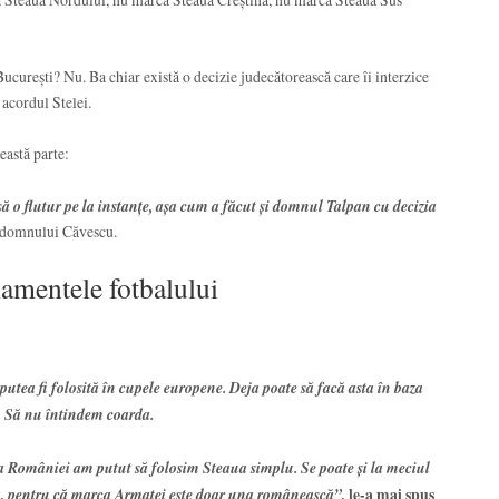
urești? Nu. Ba chiar există o decizie judecătorească care îi interzice
acordul Stelei.
eastă parte:
i să o flutur pe la instanțe, așa cum a făcut și domnul Talpan cu decizia
a domnului Căvescu.
amentele fotbalului
ea fi folosită în cupele europene. Deja poate să facă asta în baza
… Să nu întindem coarda.
a României am putut să folosim Steaua simplu. Se poate și la meciul
ua, pentru că marca Armatei este doar una românească”,
le-a mai spus