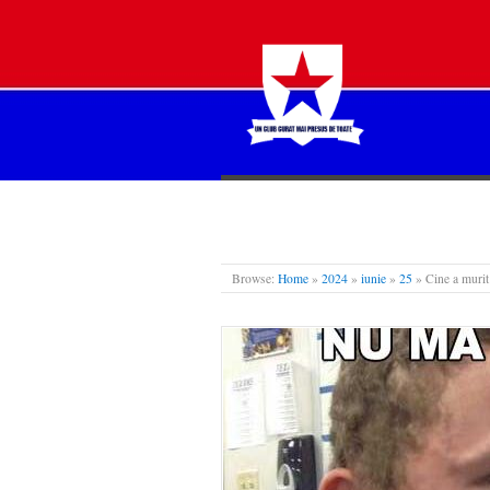
STEAUA LIBERĂ
Browse:
Home
»
2024
»
iunie
»
25
»
Cine a murit