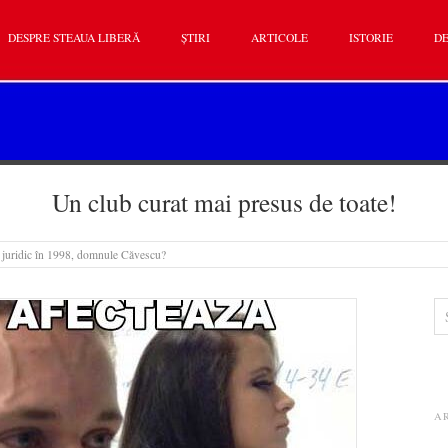
DESPRE STEAUA LIBERĂ
ȘTIRI
ARTICOLE
ISTORIE
DE
Un club curat mai presus de toate!
 juridic în 1998, domnule Căvescu?
A