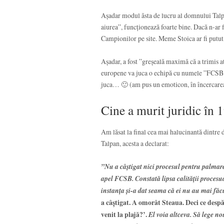
Așadar modul ăsta de lucru al domnului Talpa
aiurea”, funcționează foarte bine. Dacă n-ar 
Campionilor pe site. Meme Stoica ar fi putut s
Așadar, a fost ”greșeală maximă că a trimis 
europene va juca o echipă cu numele ”FCSB 
juca… 🙂 (am pus un emoticon, în încercarea d
Cine a murit juridic în
Am lăsat la final cea mai halucinantă dintre
Talpan, acesta a declarat:
”Nu a câștigat nici procesul pentru palmar
apel FCSB. Constată lipsa calității proces
instanța și-a dat seama că ei nu au mai fă
a câștigat. A omorât Steaua. Deci ce desp
venit la plajă?’.
El voia altceva. Să lege no