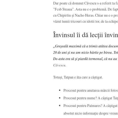
Dar poate că domnul Căvescu s-a referit la fap
”Fcsb Steaua”. Asta nu e o problemă. De fapt, 
cu Chipirliu și Nacho Heras. Chiar nu e o pro
văzul lumii tricouri cu idolii lor, de la echi
Învinsul îi dă lecții învi
„Greșeală maximă că a trimis atâtea docume
20 de ani și nu am nicio hârtie pe birou. T
De-asta era să și piardă termenul, că nu au a
Căvescu.
Totuși, Talpan e ăla care a câștigat.
Procesul pentru anularea mărcii folosi
Procesul pentru nume? A câștigat Tal
Procesul pentru Palmares? A câștigat 
absolut nicio informație despre vreun 