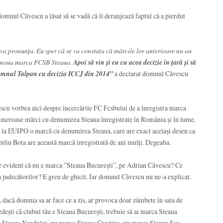
domnul Căvescu a lăsat să se vadă că îl deranjează faptul că a pierdut
 va pronunța. Eu sper că se va constata că mărcile lor anterioare nu au
eze noua marca FCSB Steaua.
Apoi să vin și eu cu acea decizie în țară și să
 domnul Talpan cu decizia ICCJ din 2014”
a declarat domnul Căvescu
scu vorbea aici despre încercările FC Fcsbului de a înregistra marca
meroase mărci cu denumirea Steaua înregistrate în România și în lume.
at la EUIPO o marcă cu denumirea Steaua, care are exact același desen ca
mpiliu Bota are această marcă înregistrată de ani mulți. Degeaba.
e evident că nu e marca ”Steaua București”, pe Adrian Căvescu? Ce
ța judecătorilor? E greu de ghicit. Iar domnul Căvescu nu ne-a explicat.
 dacă domnia sa ar face ce a zis, ar provoca doar zâmbete în sala de
dești că clubul tău e Steaua București, trebuie să ai marca Steaua
Steaua Nordului, nu marca Steaua Creștina, nu marca Steaua Sus