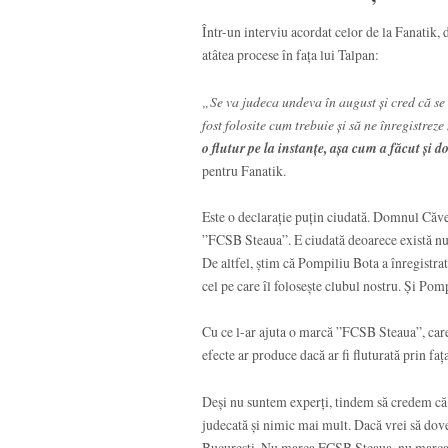
Într-un interviu acordat celor de la Fanatik, 
atâtea procese în fața lui Talpan:
„Se va judeca undeva în august și cred că se
fost folosite cum trebuie și să ne înregistr
o flutur pe la instanțe, așa cum a făcut și
pentru Fanatik.
Este o declarație puțin ciudată. Domnul Căve
”FCSB Steaua”. E ciudată deoarece există nu
De altfel, știm că Pompiliu Bota a înregistr
cel pe care îl folosește clubul nostru. Și Po
Cu ce l-ar ajuta o marcă ”FCSB Steaua”, car
efecte ar produce dacă ar fi fluturată prin fa
Deși nu suntem experți, tindem să credem că,
judecată și nimic mai mult. Dacă vrei să dove
București. Nu marca FCSB Steaua, nu marca 