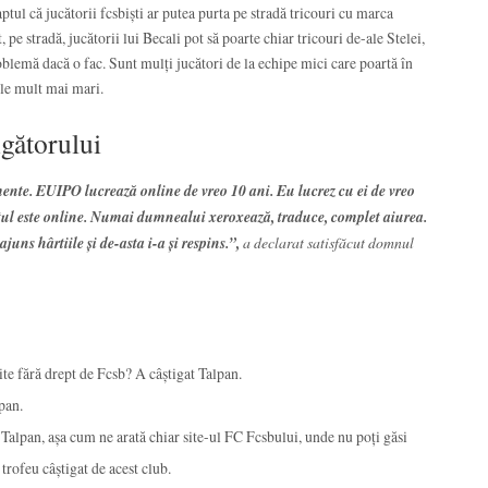
tul că jucătorii fcsbiști ar putea purta pe stradă tricouri cu marca
pe stradă, jucătorii lui Becali pot să poarte chiar tricouri de-ale Stelei,
blemă dacă o fac. Sunt mulți jucători de la echipe mici care poartă în
pele mult mai mari.
ngătorului
nte. EUIPO lucrează online de vreo 10 ani. Eu lucrez cu ei de vreo
otul este online. Numai dumnealui xeroxează, traduce, complet aiurea.
juns hârtiile și de-asta i-a și respins.”,
a declarat satisfăcut domnul
te fără drept de Fcsb? A câștigat Talpan.
pan.
Talpan, așa cum ne arată chiar site-ul FC Fcsbului, unde nu poți găsi
trofeu câștigat de acest club.