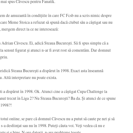
 mai spus Căvescu pentru Fanatik.
rem de amuzantă în condițiile în care FC Fcsb nu a scris nimic despre
 în care Meme Stoica a refuzat să spună dacă clubul său a câștigat sau nu
, mergem direct la ce ne interesează:
s Adrian Căvescu. Ei, adică Steaua București. Să fi spus simplu că a
t la sensul figurat și atunci n-ar fi avut rost să comentăm. Dar domnul
opriu.
uridică Steaua București a dispărut în 1998. Exact asta înseamnă
. Altă interpretare nu poate exista.
ti a dispărut în 1998. Ok. Atunci cine a câștigat Cupa Challenge la
nul trecut în Liga 2? Nu Steaua București? Ba da. Și atunci de ce spune
 1998?!
e totul online, se pare că domnul Căvescu nu a putut să caute pe net și să
s-a desființat sau nu în 1998. Puteți căuta voi. Veți vedea că nu e
ște și e bine. N-are datorii, n-are probleme legale.