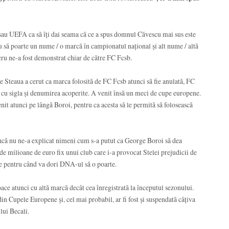
 sau UEFA ca să îți dai seama că ce a spus domnul Căvescu mai sus este
tău să poarte un nume / o marcă în campionatul național și alt nume / altă
cru ne-a fost demonstrat chiar de către FC Fcsb.
e Steaua a cerut ca marca folosită de FC Fcsb atunci să fie anulată, FC
 cu sigla și denumirea acoperite. A venit însă un meci de cupe europene.
nit atunci pe lângă Boroi, pentru ca acesta să le permită să folosească
ncă nu ne-a explicat nimeni cum s-a putut ca George Boroi să dea
 de milioane de euro fix unui club care i-a provocat Stelei prejudicii de
ie pentru când va dori DNA-ul să o poarte.
ace atunci cu altă marcă decât cea înregistrată la începutul sezonului.
din Cupele Europene și, cel mai probabil, ar fi fost și suspendată câțiva
 lui Becali.