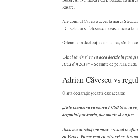
Răsare.
Are domnul Căvescu acces la marca Steaua Buc
FC Fcsbului să folosească această marcă fără 
Oricum, din declarația de mai sus, rămâne ac
„
Apoi să vin și eu cu acea decizie în țară ș
ICCJ din 2014”
– Se simte de pe lună ciud
Adrian Căvescu vs regul
O altă declarație șocantă este aceasta:
„Asta înseamnă că marca FCSB Steaua va put
dreptului provizoriu, dar am zis să nu fim
Dacă mă întrebați pe mine, oricând în afar
cu Virtus. Putem veni cu tricouri cu Stea