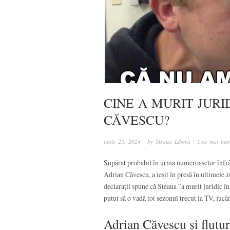
CINE A MURIT JURI
CĂVESCU?
iunie 25, 2024
· by
Steaua Libera | Cea mai bun
Supărat probabil în urma numeroaselor înfrâng
Adrian Căvescu, a ieșit în presă în ultimele z
declarații spune că Steaua ”a murit juridic î
putut să o vadă tot sezonul trecut la TV, jucâ
Adrian Căvescu și flutur