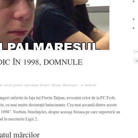
C
DIC ÎN 1998, DOMNULE
Ca
ă sursă pentru informații despre Steaua București
· in
Articole
eri suferite în fața lui Florin Talpan, avocatul celor de la FC Fcsb,
ile, cu mai multe declarații halucinante. Cea mai șocantă dintre aceste
n 1998”. Vorbim, bineînțeles, despre aceeași Steaua pe care suporterii au
nd în meciurile Ligii 2.
atul mărcilor