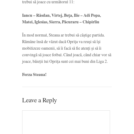
trebui să joace cu următorul 11:
Iancu – Răsdan, Vîrtej, Beța, Ilie – Adi Popa,
Matei, Iglesias, Sierra, Păcuraru – Chipirliu
În mod normal, Steaua ar trebui să câștige partida.
Rămâne însă de văzut dacă Oprița va reuși să își
mobilizeze oamenii, să îi facă să fie atenți și să îi
convingă să joace fotbal. Când joacă, când chiar vor să
joace, băieții lui Oprița sunt cei mai buni din Liga 2.
Forza Steaua!
Leave a Reply