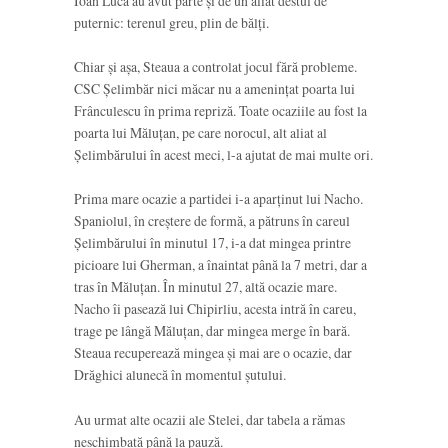
Ioan Luca au avut parte și de un aliat destul de
puternic: terenul greu, plin de bălți.
Chiar și așa, Steaua a controlat jocul fără probleme.
CSC Șelimbăr nici măcar nu a amenințat poarta lui
Frânculescu în prima repriză. Toate ocaziile au fost la
poarta lui Măluțan, pe care norocul, alt aliat al
Șelimbărului în acest meci, l-a ajutat de mai multe ori.
Prima mare ocazie a partidei i-a aparținut lui Nacho.
Spaniolul, în creștere de formă, a pătruns în careul
Șelimbărului în minutul 17, i-a dat mingea printre
picioare lui Gherman, a înaintat până la 7 metri, dar a
tras în Măluțan. În minutul 27, altă ocazie mare.
Nacho îi pasează lui Chipirliu, acesta intră în careu,
trage pe lângă Măluțan, dar mingea merge în bară.
Steaua recuperează mingea și mai are o ocazie, dar
Drăghici alunecă în momentul șutului.
Au urmat alte ocazii ale Stelei, dar tabela a rămas
neschimbată până la pauză.