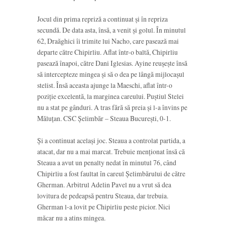
Jocul din prima repriză a continuat și în repriza
secundă. De data asta, însă, a venit și golul. În minutul
62, Draăghici îi trimite lui Nacho, care pasează mai
departe către Chipirliu. Aflat într-o baltă, Chipirliu
pasează înapoi, către Dani Iglesias. Ayine reușește însă
să intercepteze mingea și să o dea pe lângă mijlocașul
stelist. Însă aceasta ajunge la Maeschi, aflat într-o
poziție excelentă, la marginea careului. Puștiul Stelei
nu a stat pe gânduri. A tras fără să preia și l-a învins pe
Măluțan. CSC Șelimbăr – Steaua București, 0-1.
Și a continuat același joc. Steaua a controlat partida, a
atacat, dar nu a mai marcat. Trebuie menționat însă că
Steaua a avut un penalty nedat în minutul 76, când
Chipirliu a fost faultat în careul Șelimbărului de către
Gherman. Arbitrul Adelin Pavel nu a vrut să dea
lovitura de pedeapsă pentru Steaua, dar trebuia.
Gherman l-a lovit pe Chipirliu peste picior. Nici
măcar nu a atins mingea.