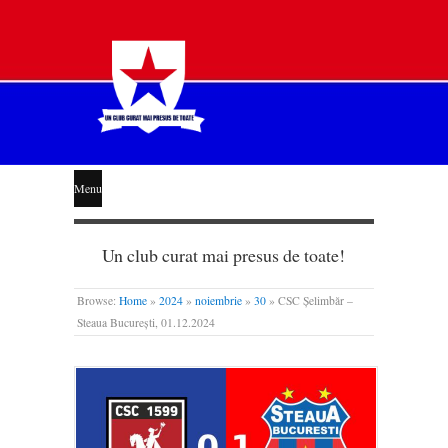
STEAUA
Menu
LIBERĂ
Un club curat mai presus de toate!
Browse:
Home
»
2024
»
noiembrie
»
30
»
CSC Șelimbăr –
Steaua București, 01.12.2024