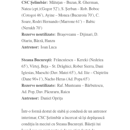
CSC Șelimbăr:
Măluțan – Buzan, R. Gherman,
Natea (cpt.)(Gogor 52′), S. Șerban – Rob. Boboc
(Cotogoi 46′), Ayine – Monea (Bucuroiu 70′), C.
Soare, Rodri Hernando (Marrone 61′) – Babic
(Nerukh 70′)
Rezerve neutilizate:
Brașoveanu – Dijinari, D.
Olariu, Bârză, Hanzu
Antrenor:
Ioan Luca
Steaua București:
Frănculescu – Kereki (Nedelea
65′), Vîrtej, Beța – St. Drăghici, Rober Sierra, Dani
Iglesias, Maeschi (Dav. Matei 65′), Ad. Ilie – Chipirliu
(Dane 90+1′), Nacho Heras (Ad. Popa 65′)
Rezerve neutilizate:
Raf. Munteanu – Bărbulescu,
Ad. Pop, Dav. Păcuraru, Raicu
Antrenor:
Daniel Oprița
Într-o formă destul de slabă și condusă de un antrenor
interimar, CSC Șelimbăr a încercat să își depășească
condiția în meciul cu Steaua București. Băieții lui