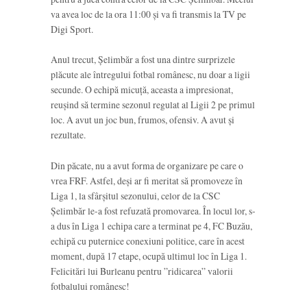
va avea loc de la ora 11:00 și va fi transmis la TV pe
Digi Sport.
Anul trecut, Șelimbăr a fost una dintre surprizele
plăcute ale întregului fotbal românesc, nu doar a ligii
secunde. O echipă micuță, aceasta a impresionat,
reușind să termine sezonul regulat al Ligii 2 pe primul
loc. A avut un joc bun, frumos, ofensiv. A avut și
rezultate.
Din păcate, nu a avut forma de organizare pe care o
vrea FRF. Astfel, deși ar fi meritat să promoveze în
Liga 1, la sfârșitul sezonului, celor de la CSC
Șelimbăr le-a fost refuzată promovarea. În locul lor, s-
a dus în Liga 1 echipa care a terminat pe 4, FC Buzău,
echipă cu puternice conexiuni politice, care în acest
moment, după 17 etape, ocupă ultimul loc în Liga 1.
Felicitări lui Burleanu pentru ”ridicarea” valorii
fotbalului românesc!