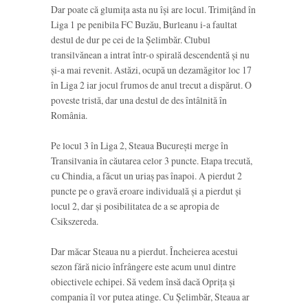
Dar poate că glumița asta nu își are locul. Trimițând în
Liga 1 pe penibila FC Buzău, Burleanu i-a faultat
destul de dur pe cei de la Șelimbăr. Clubul
transilvănean a intrat într-o spirală descendentă și nu
și-a mai revenit. Astăzi, ocupă un dezamăgitor loc 17
în Liga 2 iar jocul frumos de anul trecut a dispărut. O
poveste tristă, dar una destul de des întâlnită în
România.
Pe locul 3 în Liga 2, Steaua București merge în
Transilvania în căutarea celor 3 puncte. Etapa trecută,
cu Chindia, a făcut un uriaș pas înapoi. A pierdut 2
puncte pe o gravă eroare individuală și a pierdut și
locul 2, dar și posibilitatea de a se apropia de
Csikszereda.
Dar măcar Steaua nu a pierdut. Încheierea acestui
sezon fără nicio înfrângere este acum unul dintre
obiectivele echipei. Să vedem însă dacă Oprița și
compania îl vor putea atinge. Cu Șelimbăr, Steaua ar