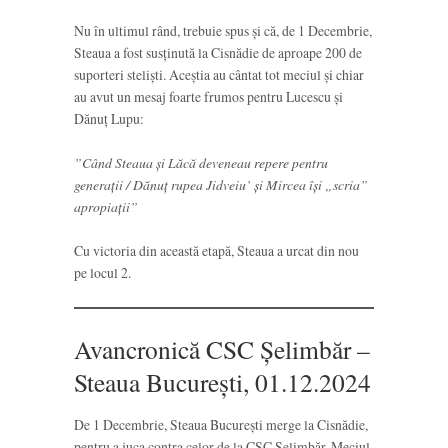
Nu în ultimul rând, trebuie spus și că, de 1 Decembrie,
Steaua a fost susținută la Cisnădie de aproape 200 de
suporteri steliști. Aceștia au cântat tot meciul și chiar
au avut un mesaj foarte frumos pentru Lucescu și
Dănuț Lupu:
”Când Steaua și Lăcă deveneau repere pentru
generații / Dănuț rupea Jidveiu’ și Mircea își „scria”
apropiații”
Cu victoria din această etapă, Steaua a urcat din nou
pe locul 2.
Avancronică CSC Șelimbăr –
Steaua București, 01.12.2024
De 1 Decembrie, Steaua București merge la Cisnădie,
pentru a juca contra celor de la CSC Șelimbăr. Meciul