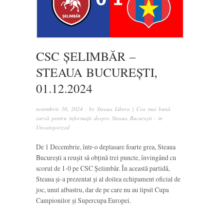
CSC ȘELIMBĂR –
STEAUA BUCUREȘTI,
01.12.2024
noiembrie 30, 2024
· by
Steaua Libera | Cea mai bună
sursă pentru informații despre Steaua București
· in
Uncategorized
De 1 Decembrie, într-o deplasare foarte grea, Steaua
București a reușit să obțină trei puncte, învingând cu
scorul de 1-0 pe CSC Șelimbăr. În această partidă,
Steaua și-a prezentat și al doilea echipament oficial de
joc, unul albastru, dar de pe care nu au lipsit Cupa
Campionilor și Supercupa Europei.