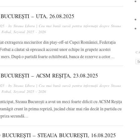
BUCUREȘTI – UTA, 26.08.2025
025
· by
Steaua Libera | Cea mai bună sursă pentru informații despre Steaua
n
Fotbal
,
Sezonul 2025 - 2026
jat extragerea meciurilor din play-off-ul Cupei României, Federația
tbal a căutat să oprească accesul unor echipe în grupele acestei
C
u mers. După o partidă foarte echilibrată, banca de rezerve a celor…
Ca
BUCUREȘTI – ACSM REȘIȚA, 23.08.2025
025
· by
Steaua Libera | Cea mai bună sursă pentru informații despre Steaua
n
Fotbal
,
Sezonul 2025 - 2026
ticipat, Steaua București a avut un meci foarte dificil cu ACSM Reșița
ezamăgit crunt în prima repriză, jucând chiar mai rău decât în partida cu
n repriza secundă…
BUCUREȘTI – STEAUA BUCUREȘTI, 16.08.2025