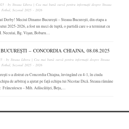
025
· by
Steaua Libera | Cea mai bună sursă pentru informații despre Steaua
n
Fotbal
,
Sezonul 2025 - 2026
nul Derby! Meciul Dinamo București – Steaua București, din etapa a
nului 2025-2026, a fost un meci de luptă, o partidă care s-a terminat cu
 I. Neculai, Bg. Vișan, Bobaru…
BUCUREȘTI – CONCORDIA CHIAJNA, 08.08.2025
25
· by
Steaua Libera | Cea mai bună sursă pentru informații despre Steaua
n
Fotbal
,
Sezonul 2025 - 2026
ești s-a distrat cu Concordia Chiajna, învingând cu 4-1, în ciuda
echipa de arbitraj a ajutat pe față echipa lui Nicolae Dică. Steaua rămâne
a: Frănculescu – Mih. Adăscăliței, Beța,…