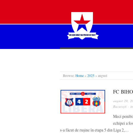
STEAUA LIBERĂ
Browse:
Home
»
2025
»
august
FC BIHO
august 29, 2
București
· i
Meci penibil
echipei a fo
s-a făcut de rușine în etapa 5 din Liga 2,…