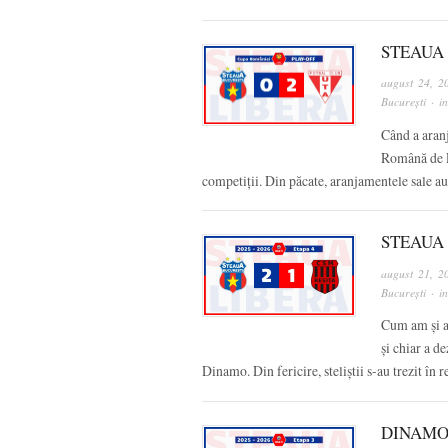
STEAUA 
august 24, 2
București
· i
Când a aran
Română de Fo
competiții. Din păcate, aranjamentele sale a
STEAUA 
august 21, 2
București
· i
Cum am și an
și chiar a d
Dinamo. Din fericire, steliștii s-au trezit î
DINAMO 