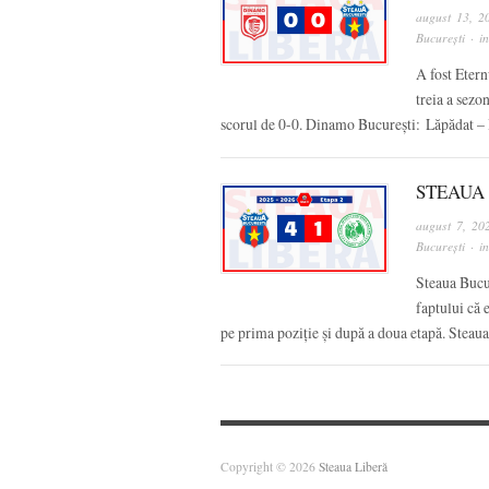
august 13, 2
București
· i
A fost Eter
treia a sezo
scorul de 0-0. Dinamo București: Lăpădat –
STEAUA 
august 7, 20
București
· i
Steaua Bucur
faptului că 
pe prima poziție și după a doua etapă. Steau
Copyright © 2026
Steaua Liberă