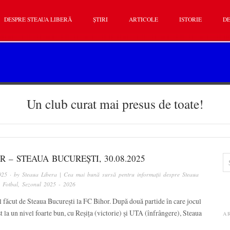
DESPRE STEAUA LIBERĂ
ȘTIRI
ARTICOLE
ISTORIE
DE
Un club curat mai presus de toate!
R – STEAUA BUCUREȘTI, 30.08.2025
025
· by
Steaua Libera | Cea mai bună sursă pentru informații despre Steaua
n
Fotbal
,
Sezonul 2025 - 2026
 făcut de Steaua București la FC Bihor. După două partide în care jocul
st la un nivel foarte bun, cu Reșița (victorie) și UTA (înfrângere), Steaua
A