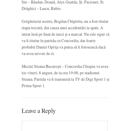
Ilie – Răsdan, Doană, Alex Gualda, Șt. Pacionel, St.
Drăghici – Lascu, Rubio
Golgheterul nostru, Bogdan Chipirliu, nu a fost titular
etapa trecută, din cauza unei accidentări la spate. A
intrat însă pe final de meci și a marcat. Nu este sigur că
va fi titular în partida cu Concordia, dar foarte
probabil Daniel Oprița va putea să îl folosească dacă
va avea nevoie de el.
Meciul Steaua București – Concordia Chiajna va avea
loc vineri, 8 august, de la ora 19:00, pe stadionul
Steaua. Partida va fi transmisă la TV de Digi Sport 1 și
Prima Sport 1.
Leave a Reply