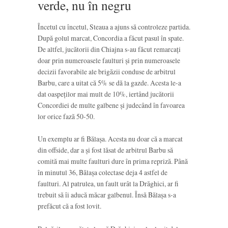
verde, nu în negru
Încetul cu încetul, Steaua a ajuns să controleze partida.
După golul marcat, Concordia a făcut pasul în spate.
De altfel, jucătorii din Chiajna s-au făcut remarcați
doar prin numeroasele faulturi și prin numeroasele
decizii favorabile ale brigăzii conduse de arbitrul
Barbu, care a uitat că 5% se dă la gazde. Acesta le-a
dat oaspeților mai mult de 10%, iertând jucătorii
Concordiei de multe galbene și judecând în favoarea
lor orice fază 50-50.
Un exemplu ar fi Bălașa. Acesta nu doar că a marcat
din offside, dar a și fost lăsat de arbitrul Barbu să
comită mai multe faulturi dure în prima repriză. Până
în minutul 36, Bălașa colectase deja 4 astfel de
faulturi. Al patrulea, un fault urât la Drăghici, ar fi
trebuit să îi aducă măcar galbenul. Însă Bălașa s-a
prefăcut că a fost lovit.