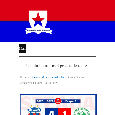
STEAUA
Menu
LIBERĂ
Un club curat mai presus de toate!
Browse:
Home
»
2025
»
august
»
07
»
Steaua București –
Concordia Chiajna, 08.08.2025