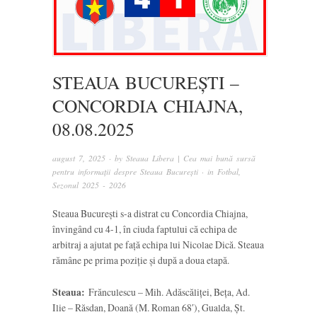
STEAUA BUCUREȘTI –
CONCORDIA CHIAJNA,
08.08.2025
august 7, 2025
· by
Steaua Libera | Cea mai bună sursă
pentru informații despre Steaua București
· in
Fotbal
,
Sezonul 2025 - 2026
Steaua București s-a distrat cu Concordia Chiajna,
învingând cu 4-1, în ciuda faptului că echipa de
arbitraj a ajutat pe față echipa lui Nicolae Dică. Steaua
rămâne pe prima poziție și după a doua etapă.
Steaua:
Frănculescu – Mih. Adăscăliței, Beța, Ad.
Ilie – Răsdan, Doană (M. Roman 68′), Gualda, Șt.