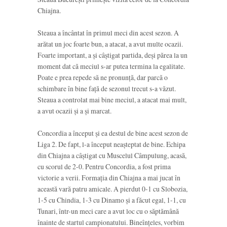
Chiajna.
Steaua a încântat în primul meci din acest sezon. A
arătat un joc foarte bun, a atacat, a avut multe ocazii.
Foarte important, a și câștigat partida, deși părea la un
moment dat că meciul s-ar putea termina la egalitate.
Poate e prea repede să ne pronunță, dar parcă o
schimbare în bine față de sezonul trecut s-a văzut.
Steaua a controlat mai bine meciul, a atacat mai mult,
a avut ocazii și a și marcat.
Concordia a început și ea destul de bine acest sezon de
Liga 2. De fapt, l-a început neașteptat de bine. Echipa
din Chiajna a câștigat cu Muscelul Câmpulung, acasă,
cu scorul de 2-0. Pentru Concordia, a fost prima
victorie a verii. Formația din Chiajna a mai jucat în
această vară patru amicale. A pierdut 0-1 cu Slobozia,
1-5 cu Chindia, 1-3 cu Dinamo și a făcut egal, 1-1, cu
Tunari, într-un meci care a avut loc cu o săptămână
înainte de startul campionatului. Bineînțeles, vorbim