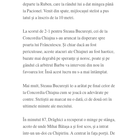
departe la Ruben, care la rândul lui a dat mingea până
la Pacionel. Venit din spate, mijlocașul stelist a pus
latul și a înscris de la 10 metri.
La scorul de 2-1 pentru Steaua București, cei de la
Concordia Chiajna s-au aruncat la disperare spre
poarta lui Frânculescu. Și chiar dacă au fost
periculoase, aceste atacuri ale Chiajnei au fost haotice,
bazate mai degrabă pe speranțe și noroc, poate și pe
gândul că arbitrul Barbu va interveni din nou în
favoarea lor. Însă acest lucru nu s-a mai întâmplat.
Mai mult, Steaua București le-a arătat pe final celor de
la Concordia Chiajna cum se joacă cu adevărate pe
contre. Steliștii au marcat nu o dată, ci de două ori în
ultimele minute ale meciului.
În minutul 87, Drăghici a recuperat o minge pe stânga,
acolo de unde Mihai Bălașa a și fost scos, și a intrat
într-un un-doi cu Chipirliu. A centrat în fața porții. De