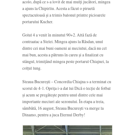
acolo, după ce s-a lovit de mai mulți jucători, mingea
a ajuns la Chipirliu. Acesta a făcut o piruetă
spectaculoasă și a trimis balonul printre picioarele
portarului Kucher.
Golul 4 a venit în minutul 90+2. Altă fază de
contraatac a Stelei. Mingea ajuns la Răsdan, unul
dintre cei mai buni oameni ai meciului, dacă nu cel
mai bun, acesta a pătruns în careu și a finalizat cu
stângul, trimițând mingea peste portarul Chiajnei, la
colțul lung.
Steaua București – Concordia Chiajna s-a terminat cu
scorul de 4-1. Oprița i-a dat lui Dică o lecție de fotbal
și acum se pregătește pentru unul dintre cele mai
importante meciuri ale sezonului. În etapa a treia,
sâmbătă, 16 august, Steaua București va merge la
Dinamo, pentru a juca Eternul Derby!