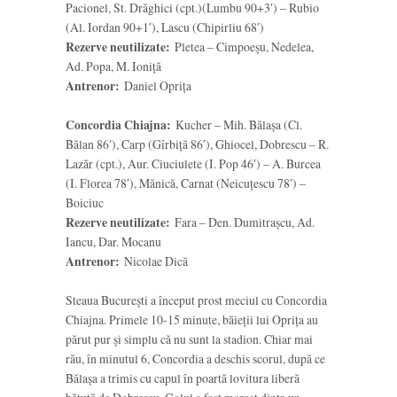
Pacionel, St. Drăghici (cpt.)(Lumbu 90+3′) – Rubio
(Al. Iordan 90+1′), Lascu (Chipirliu 68′)
Rezerve neutilizate:
Pletea – Cimpoeșu, Nedelea,
Ad. Popa, M. Ioniță
Antrenor:
Daniel Oprița
Concordia Chiajna:
Kucher – Mih. Bălașa (Cl.
Bălan 86′), Carp (Gîrbiță 86′), Ghiocel, Dobrescu – R.
Lazăr (cpt.), Aur. Ciuciulete (I. Pop 46′) – A. Burcea
(I. Florea 78′), Mănică, Carnat (Neicuțescu 78′) –
Boiciuc
Rezerve neutilizate:
Fara – Den. Dumitrașcu, Ad.
Iancu, Dar. Mocanu
Antrenor:
Nicolae Dică
Steaua București a început prost meciul cu Concordia
Chiajna. Primele 10-15 minute, băieții lui Oprița au
părut pur și simplu că nu sunt la stadion. Chiar mai
rău, în minutul 6, Concordia a deschis scorul, după ce
Bălașa a trimis cu capul în poartă lovitura liberă