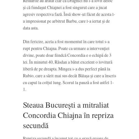
Reluările au arătat clar că Drăghici nu l-a lovit deloc
și că fundașul Chiajnei a fost singurul care a jucat
agresiv respectiva fază. Însă show-ul făcut de acesta l-
a impresionat pe arbitrul Barbu, care l-a iertat și de
data asta.
Din fericire, acela a fost momentul în care totul s-a
rupt pentru Chiajna. Poate ca urmare a intervenției
divine, poate doar fiindcă Concordia e o echipă de 3
lei. În minutul 40, Răsdan a bătut excelent o lovitură
liberă de pe dreapta. Mingea s-a dus perfect până la
Rubio, care a sărit mai sus decât Bălașa și care a înscris
cu capul la colțul lung. Scorul la pauză a fost astfel 1-
1.
Steaua București a mitraliat
Concordia Chiajna în repriza
secundă
Repriza secundă a început tot cu o gravă eroare de