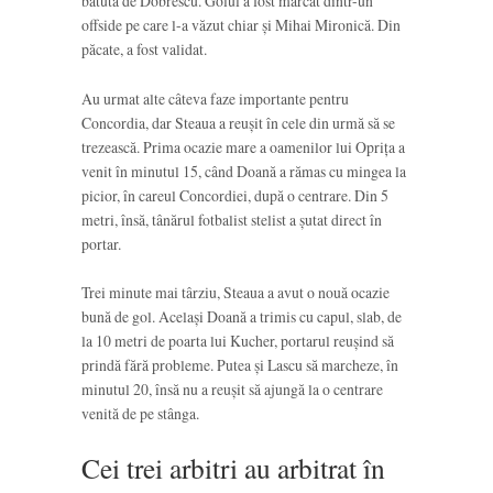
bătută de Dobrescu. Golul a fost marcat dintr-un
offside pe care l-a văzut chiar și Mihai Mironică. Din
păcate, a fost validat.
Au urmat alte câteva faze importante pentru
Concordia, dar Steaua a reușit în cele din urmă să se
trezească. Prima ocazie mare a oamenilor lui Oprița a
venit în minutul 15, când Doană a rămas cu mingea la
picior, în careul Concordiei, după o centrare. Din 5
metri, însă, tânărul fotbalist stelist a șutat direct în
portar.
Trei minute mai târziu, Steaua a avut o nouă ocazie
bună de gol. Același Doană a trimis cu capul, slab, de
la 10 metri de poarta lui Kucher, portarul reușind să
prindă fără probleme. Putea și Lascu să marcheze, în
minutul 20, însă nu a reușit să ajungă la o centrare
venită de pe stânga.
Cei trei arbitri au arbitrat în