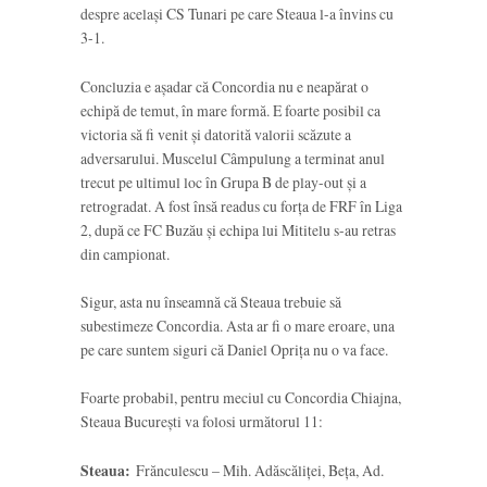
despre același CS Tunari pe care Steaua l-a învins cu
3-1.
Concluzia e așadar că Concordia nu e neapărat o
echipă de temut, în mare formă. E foarte posibil ca
victoria să fi venit și datorită valorii scăzute a
adversarului. Muscelul Câmpulung a terminat anul
trecut pe ultimul loc în Grupa B de play-out și a
retrogradat. A fost însă readus cu forța de FRF în Liga
2, după ce FC Buzău și echipa lui Mititelu s-au retras
din campionat.
Sigur, asta nu înseamnă că Steaua trebuie să
subestimeze Concordia. Asta ar fi o mare eroare, una
pe care suntem siguri că Daniel Oprița nu o va face.
Foarte probabil, pentru meciul cu Concordia Chiajna,
Steaua București va folosi următorul 11:
Steaua:
Frănculescu – Mih. Adăscăliței, Beța, Ad.