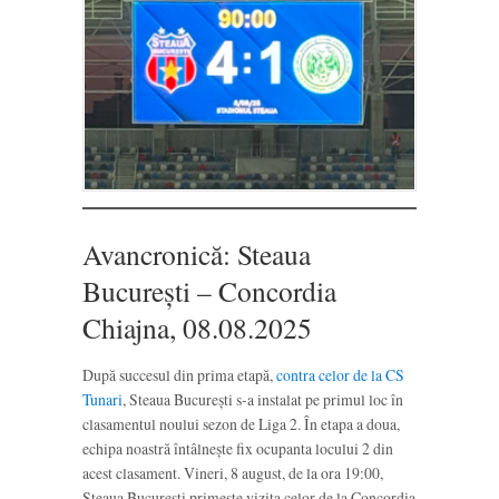
Avancronică: Steaua
București – Concordia
Chiajna, 08.08.2025
După succesul din prima etapă,
contra celor de la CS
Tunari
, Steaua București s-a instalat pe primul loc în
clasamentul noului sezon de Liga 2. În etapa a doua,
echipa noastră întâlnește fix ocupanta locului 2 din
acest clasament. Vineri, 8 august, de la ora 19:00,
Steaua București primește vizita celor de la Concordia