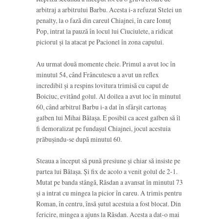
arbitraj a arbitrului Barbu. Acesta i-a refuzat Stelei un
penalty, la o fază din careul Chiajnei, în care Ionuț
Pop, intrat la pauză în locul lui Ciuciulete, a ridicat
piciorul și la atacat pe Pacionel în zona capului.
Au urmat două momente cheie. Primul a avut loc în
minutul 54, când Frânculescu a avut un reflex
incredibil și a respins lovitura trimisă cu capul de
Boiciuc, evitând golul. Al doilea a avut loc în minutul
60, când arbitrul Barbu i-a dat în sfârșit cartonaș
galben lui Mihai Bălașa. E posibil ca acest galben să îl
fi demoralizat pe fundașul Chiajnei, jocul acestuia
prăbușindu-se după minutul 60.
Steaua a început să pună presiune și chiar să insiste pe
partea lui Bălașa. Și fix de acolo a venit golul de 2-1.
Mutat pe banda stângă, Răsdan a avansat în minutul 73
și a intrat cu mingea la picior în careu. A trimis pentru
Roman, în centru, însă șutul acestuia a fost blocat. Din
fericire, mingea a ajuns la Răsdan. Acesta a dat-o mai