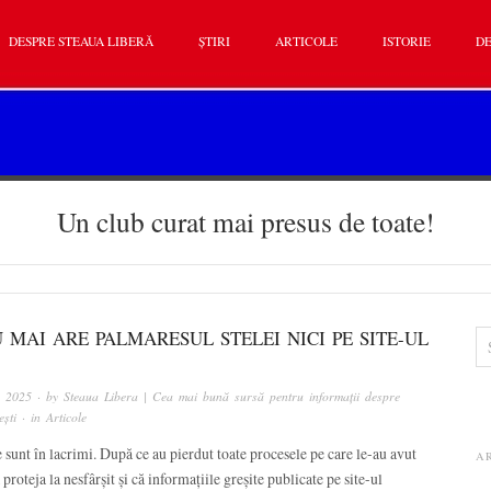
DESPRE STEAUA LIBERĂ
ȘTIRI
ARTICOLE
ISTORIE
DE
Un club curat mai presus de toate!
 MAI ARE PALMARESUL STELEI NICI PE SITE-UL
, 2025
· by
Steaua Libera | Cea mai bună sursă pentru informații despre
ști
· in
Articole
e sunt în lacrimi. După ce au pierdut toate procesele pe care le-au avut
A
proteja la nesfârșit și că informațiile greșite publicate pe site-ul