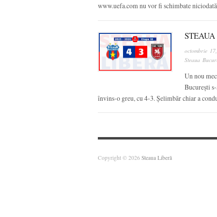
www.uefa.com nu vor fi schimbate niciodat
STEAUA 
octombrie 17
Steaua Bucure
Un nou meci
București s-
învins-o greu, cu 4-3. Șelimbăr chiar a cond
Copyright © 2026
Steaua Liberă