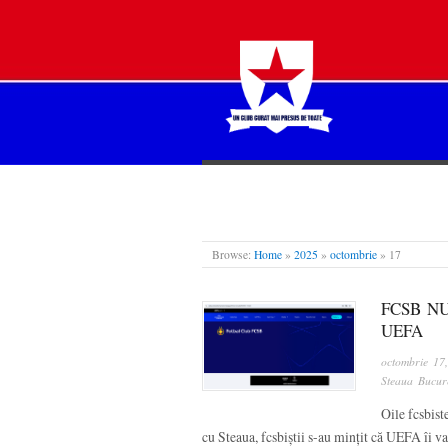
STEAUA LIBERĂ
Browse:
Home
»
2025
»
octombrie
»
17
FCSB NU
UEFA
octombrie 17
Steaua Bucure
Oile fcsbist
cu Steaua, fcsbiștii s-au mințit că UEFA îi va 