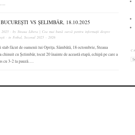
ă….
BUCUREȘTI VS ȘELIMBĂR, 18.10.2025
, 2025
· by
Steaua Libera | Cea mai bună sursă pentru informații despre
ști
· in
Fotbal
,
Sezonul 2025 - 2026
 slab făcut de oamenii lui Oprița. Sâmbătă, 18 octombrie, Steaua
C
a chinuit cu Șelimbăr, locul 20 înainte de această etapă, echipă pe care a
Ca
us cu 3-2 la pauză….