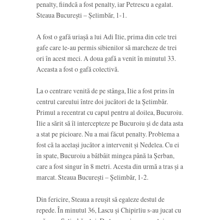
penalty, fiindcă a fost penalty, iar Petrescu a egalat.
Steaua București – Șelimbăr, 1-1.
A fost o gafă uriașă a lui Adi Ilie, prima din cele trei
gafe care le-au permis sibienilor să marcheze de trei
ori în acest meci. A doua gafă a venit în minutul 33.
Aceasta a fost o gafă colectivă.
La o centrare venită de pe stânga, Ilie a fost prins în
centrul careului între doi jucători de la Șelimbăr.
Primul a recentrat cu capul pentru al doilea, Bucuroiu.
Ilie a sărit să îl intercepteze pe Bucuroiu și de data asta
a stat pe picioare. Nu a mai făcut penalty. Problema a
fost că la același jucător a intervenit și Nedelea. Cu ei
în spate, Bucuroiu a bâlbâit mingea până la Șerban,
care a fost singur în 8 metri. Acesta din urmă a tras și a
marcat. Steaua București – Șelimbăr, 1-2.
Din fericire, Steaua a reușit să egaleze destul de
repede. În minutul 36, Lascu și Chipirliu s-au jucat cu