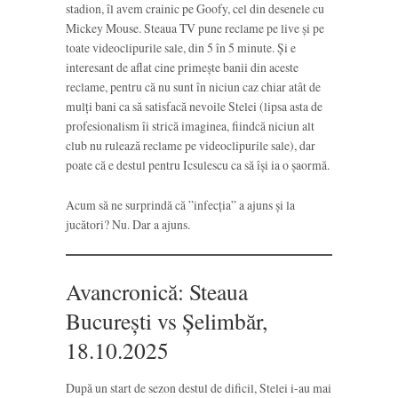
stadion, îl avem crainic pe Goofy, cel din desenele cu
Mickey Mouse. Steaua TV pune reclame pe live și pe
toate videoclipurile sale, din 5 în 5 minute. Și e
interesant de aflat cine primește banii din aceste
reclame, pentru că nu sunt în niciun caz chiar atât de
mulți bani ca să satisfacă nevoile Stelei (lipsa asta de
profesionalism îi strică imaginea, fiindcă niciun alt
club nu rulează reclame pe videoclipurile sale), dar
poate că e destul pentru Icsulescu ca să își ia o șaormă.
Acum să ne surprindă că ”infecția” a ajuns și la
jucători? Nu. Dar a ajuns.
Avancronică: Steaua
București vs Șelimbăr,
18.10.2025
După un start de sezon destul de dificil, Stelei i-au mai