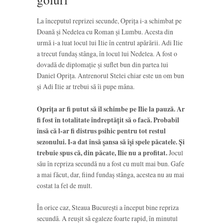
La începutul reprizei secunde, Oprița i-a schimbat pe
Doană și Nedelea cu Roman și Lumbu. Acesta din
urmă i-a luat locul lui Ilie în centrul apărării. Adi Ilie
a trecut fundaș stânga, în locul lui Nedelea. A fost o
dovadă de diplomație și suflet bun din partea lui
Daniel Oprița. Antrenorul Stelei chiar este un om bun
și Adi Ilie ar trebui să îi pupe mâna.
Oprița ar fi putut să îl schimbe pe Ilie la pauză. Ar
fi fost în totalitate îndreptățit să o facă. Probabil
însă că l-ar fi distrus psihic pentru tot restul
sezonului. I-a dat însă șansa să își spele păcatele. Și
trebuie spus că, din păcate, Ilie nu a profitat.
Jocul
său în repriza secundă nu a fost cu mult mai bun. Gafe
a mai făcut, dar, fiind fundaș stânga, acestea nu au mai
costat la fel de mult.
În orice caz, Steaua București a început bine repriza
secundă. A reușit să egaleze foarte rapid, în minutul