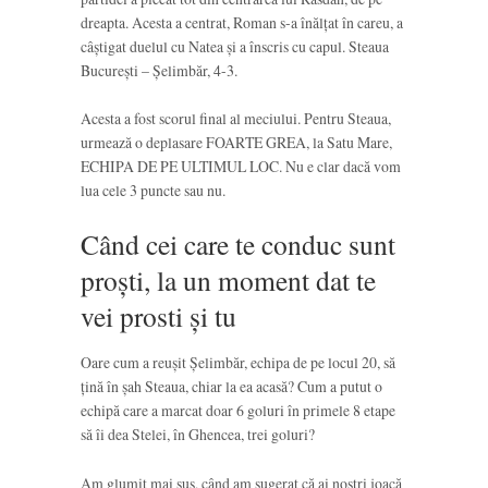
dreapta. Acesta a centrat, Roman s-a înălțat în careu, a
câștigat duelul cu Natea și a înscris cu capul. Steaua
București – Șelimbăr, 4-3.
Acesta a fost scorul final al meciului. Pentru Steaua,
urmează o deplasare FOARTE GREA, la Satu Mare,
ECHIPA DE PE ULTIMUL LOC. Nu e clar dacă vom
lua cele 3 puncte sau nu.
Când cei care te conduc sunt
proști, la un moment dat te
vei prosti și tu
Oare cum a reușit Șelimbăr, echipa de pe locul 20, să
țină în șah Steaua, chiar la ea acasă? Cum a putut o
echipă care a marcat doar 6 goluri în primele 8 etape
să îi dea Stelei, în Ghencea, trei goluri?
Am glumit mai sus, când am sugerat că ai noștri joacă