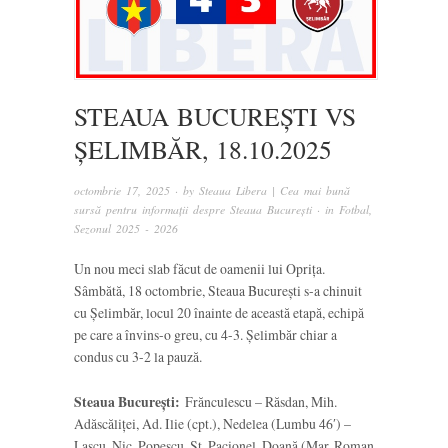
STEAUA BUCUREȘTI VS
ȘELIMBĂR, 18.10.2025
octombrie 17, 2025
· by
Steaua Libera | Cea mai bună
sursă pentru informații despre Steaua București
· in
Fotbal
,
Sezonul 2025 - 2026
Un nou meci slab făcut de oamenii lui Oprița.
Sâmbătă, 18 octombrie, Steaua București s-a chinuit
cu Șelimbăr, locul 20 înainte de această etapă, echipă
pe care a învins-o greu, cu 4-3. Șelimbăr chiar a
condus cu 3-2 la pauză.
Steaua București:
Frănculescu – Răsdan, Mih.
Adăscăliței, Ad. Ilie (cpt.), Nedelea (Lumbu 46′) –
Lascu, Nic. Popescu, Șt. Pacionel, Doană (Mar. Roman