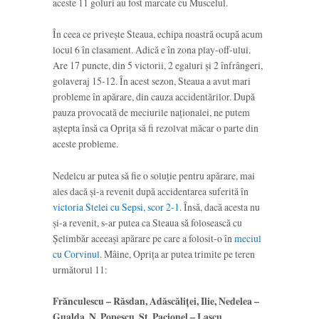
aceste 11 goluri au fost marcate cu Muscelul.
În ceea ce privește Steaua, echipa noastră ocupă acum
locul 6 în clasament. Adică e în zona play-off-ului.
Are 17 puncte, din 5 victorii, 2 egaluri și 2 înfrângeri,
golaveraj 15-12. În acest sezon, Steaua a avut mari
probleme în apărare, din cauza accidentărilor. După
pauza provocată de meciurile naționalei, ne putem
aștepta însă ca Oprița să fi rezolvat măcar o parte din
aceste probleme.
Nedelcu ar putea să fie o soluție pentru apărare, mai
ales dacă și-a revenit după accidentarea suferită în
victoria Stelei cu Sepsi, scor 2-1
. Însă, dacă acesta nu
și-a revenit, s-ar putea ca Steaua să folosească cu
Șelimbăr aceeași apărare pe care a folosit-o în
meciul
cu Corvinul
. Mâine, Oprița ar putea trimite pe teren
următorul 11:
Frănculescu – Răsdan, Adăscăliței, Ilie, Nedelea –
Gualda, N. Popescu, Șt. Pacionel – Lascu,