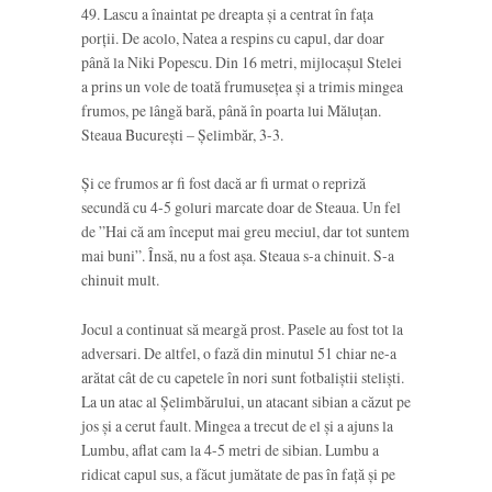
49. Lascu a înaintat pe dreapta și a centrat în fața
porții. De acolo, Natea a respins cu capul, dar doar
până la Niki Popescu. Din 16 metri, mijlocașul Stelei
a prins un vole de toată frumusețea și a trimis mingea
frumos, pe lângă bară, până în poarta lui Măluțan.
Steaua București – Șelimbăr, 3-3.
Și ce frumos ar fi fost dacă ar fi urmat o repriză
secundă cu 4-5 goluri marcate doar de Steaua. Un fel
de ”Hai că am început mai greu meciul, dar tot suntem
mai buni”. Însă, nu a fost așa. Steaua s-a chinuit. S-a
chinuit mult.
Jocul a continuat să meargă prost. Pasele au fost tot la
adversari. De altfel, o fază din minutul 51 chiar ne-a
arătat cât de cu capetele în nori sunt fotbaliștii steliști.
La un atac al Șelimbărului, un atacant sibian a căzut pe
jos și a cerut fault. Mingea a trecut de el și a ajuns la
Lumbu, aflat cam la 4-5 metri de sibian. Lumbu a
ridicat capul sus, a făcut jumătate de pas în față și pe