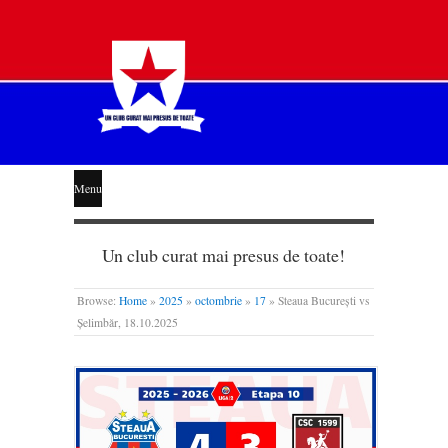
STEAUA
Menu
LIBERĂ
Un club curat mai presus de toate!
Browse:
Home
»
2025
»
octombrie
»
17
»
Steaua București vs
Șelimbăr, 18.10.2025