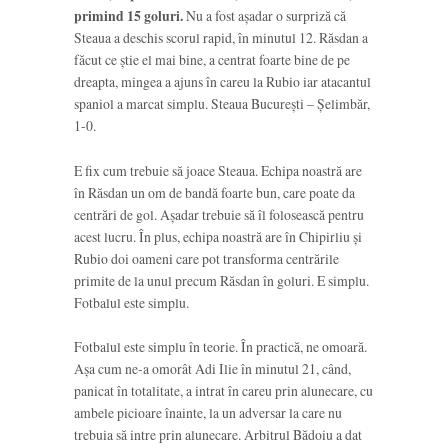
primind 15 goluri.
Nu a fost așadar o surpriză că
Steaua a deschis scorul rapid, în minutul 12. Răsdan a
făcut ce știe el mai bine, a centrat foarte bine de pe
dreapta, mingea a ajuns în careu la Rubio iar atacantul
spaniol a marcat simplu. Steaua București – Șelimbăr,
1-0.
E fix cum trebuie să joace Steaua. Echipa noastră are
în Răsdan un om de bandă foarte bun, care poate da
centrări de gol. Așadar trebuie să îl folosească pentru
acest lucru. În plus, echipa noastră are în Chipirliu și
Rubio doi oameni care pot transforma centrările
primite de la unul precum Răsdan în goluri. E simplu.
Fotbalul este simplu.
Fotbalul este simplu în teorie. În practică, ne omoară.
Așa cum ne-a omorât Adi Ilie în minutul 21, când,
panicat în totalitate, a intrat în careu prin alunecare, cu
ambele picioare înainte, la un adversar la care nu
trebuia să intre prin alunecare. Arbitrul Bădoiu a dat