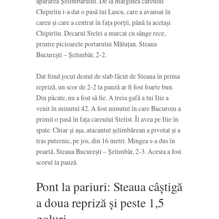
apărarea Șelimbărului. De la marginea careului
Chipirliu i-a dat o pasă lui Lascu, care a avansat în
careu și care a centrat în fața porții, până la același
Chipirliu. Decarul Stelei a marcat cu sânge rece,
printre picioarele portarului Măluțan. Steaua
București – Șelimbăr, 2-2.
Dat fiind jocul destul de slab făcut de Steaua în prima
repriză, un scor de 2-2 la pauză ar fi fost foarte bun.
Din păcate, nu a fost să fie. A treia gafă a lui Ilie a
venit în minutul 42. A fost minutul în care Bucuroiu a
primit o pasă în fața careului Stelist. Îl avea pe Ilie în
spate. Chiar și așa, atacantul șelimbărean a pivotat și a
tras puternic, pe jos, din 16 metri. Mingea s-a dus în
poartă. Steaua București – Șelimbăr, 2-3. Acesta a fost
scorul la pauză.
Pont la pariuri: Steaua câștigă
a doua repriză și peste 1,5
goluri