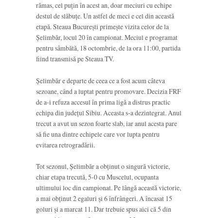
rămas, cel puțin în acest an, doar meciuri cu echipe
destul de slăbuțe. Un astfel de meci e cel din această
etapă. Steaua București primește vizita celor de la
Șelimbăr, locul 20 în campionat. Meciul e programat
pentru sâmbătă, 18 octombrie, de la ora 11:00, partida
fiind transmisă pe Steaua TV.
Șelimbăr e departe de ceea ce a fost acum câteva
sezoane, când a luptat pentru promovare. Decizia FRF
de a-i refuza accesul în prima ligă a distrus practic
echipa din județul Sibiu. Aceasta s-a dezintegrat. Anul
trecut a avut un sezon foarte slab, iar anul acesta pare
să fie una dintre echipele care vor lupta pentru
evitarea retrogradării.
Tot sezonul, Șelimbăr a obținut o singură victorie,
chiar etapa trecută, 5-0 cu Muscelul, ocupanta
ultimului loc din campionat. Pe lângă această victorie,
a mai obținut 2 egaluri și 6 înfrângeri. A încasat 15
goluri și a marcat 11. Dar trebuie spus aici că 5 din