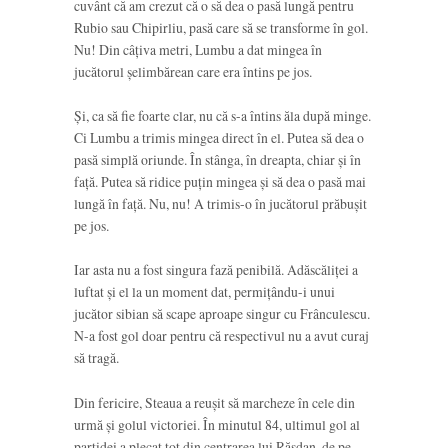
cuvânt că am crezut că o să dea o pasă lungă pentru
Rubio sau Chipirliu, pasă care să se transforme în gol.
Nu! Din câțiva metri, Lumbu a dat mingea în
jucătorul șelimbărean care era întins pe jos.
Și, ca să fie foarte clar, nu că s-a întins ăla după minge.
Ci Lumbu a trimis mingea direct în el. Putea să dea o
pasă simplă oriunde. În stânga, în dreapta, chiar și în
față. Putea să ridice puțin mingea și să dea o pasă mai
lungă în față. Nu, nu! A trimis-o în jucătorul prăbușit
pe jos.
Iar asta nu a fost singura fază penibilă. Adăscăliței a
luftat și el la un moment dat, permițându-i unui
jucător sibian să scape aproape singur cu Frânculescu.
N-a fost gol doar pentru că respectivul nu a avut curaj
să tragă.
Din fericire, Steaua a reușit să marcheze în cele din
urmă și golul victoriei. În minutul 84, ultimul gol al
partidei a plecat tot din centrarea lui Răsdan, de pe