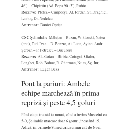
46′) – Chipirliu (Ad. Popa 90+3′), Rubio
Rezerve:
Pletea – Cimpoeșu, Al. Iordan, St. Drăghici,
Lanțoș, Dr. Nedelcu
Antrenor:
Daniel Oprița
CSC Șelimbăr:
Măluțan – Buzan, Wiktorski, Natea
(cpt.), Tud. Ivan – D. Benzar, Al. Luca, Ayine, Andr.
Șerban – P. Petrescu – Bucuroiu
Rezerve:
Al. Stoian – Birbic, Cotogoi, Giafer,
Lenghel, Rob. Boboc, R. Gherman, Ntim, Sg. Jurj
Antrenor:
Eugen Beza
Pont la pariuri: Ambele
echipe marchează în prima
repriză și peste 4,5 goluri
Până etapa trecută (a noua), când a învins Muscelul cu
5-0, Șelimbăr marcase doar 6 goluri, încasând 15.
Adică, în primele 8 meciuri, au marcat de 6 ori,