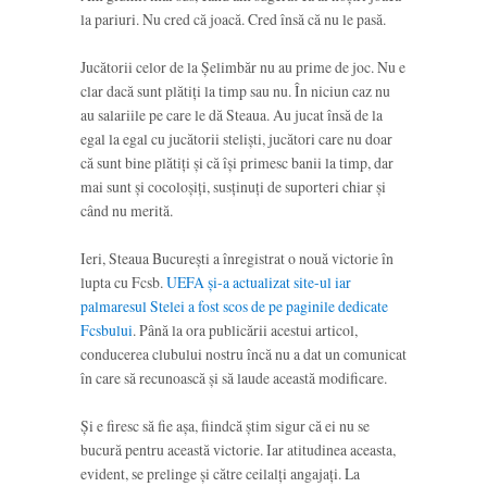
la pariuri. Nu cred că joacă. Cred însă că nu le pasă.
Jucătorii celor de la Șelimbăr nu au prime de joc. Nu e
clar dacă sunt plătiți la timp sau nu. În niciun caz nu
au salariile pe care le dă Steaua. Au jucat însă de la
egal la egal cu jucătorii steliști, jucători care nu doar
că sunt bine plătiți și că își primesc banii la timp, dar
mai sunt și cocoloșiți, susținuți de suporteri chiar și
când nu merită.
Ieri, Steaua București a înregistrat o nouă victorie în
lupta cu Fcsb.
UEFA și-a actualizat site-ul iar
palmaresul Stelei a fost scos de pe paginile dedicate
Fcsbului
. Până la ora publicării acestui articol,
conducerea clubului nostru încă nu a dat un comunicat
în care să recunoască și să laude această modificare.
Și e firesc să fie așa, fiindcă știm sigur că ei nu se
bucură pentru această victorie. Iar atitudinea aceasta,
evident, se prelinge și către ceilalți angajați. La