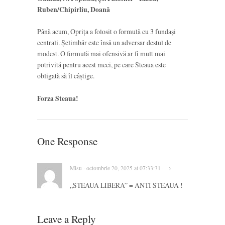
Ruben/Chipirliu, Doană
Până acum, Oprița a folosit o formulă cu 3 fundași
centrali. Șelimbăr este însă un adversar destul de
modest. O formulă mai ofensivă ar fi mult mai
potrivită pentru acest meci, pe care Steaua este
obligată să îl câștige.
Forza Steaua!
One Response
Misu · octombrie 20, 2025 at 07:33:31 · →
„STEAUA LIBERA” = ANTI STEAUA !
Leave a Reply