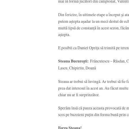
mai în formă jucători din campionat, Valentin 
Din fericire, în ultimele etape a început și at
putem aștepta așadar la un meci destul de echi
multă lipsă de constanță în acest sezon, făcâ
aștepta.
E posibil ca Daniel Oprița să trimită pe teren
Steaua București:
Frănculescu – Răsdan, Ci
Lascu, Chipirliu, Doană
Steaua ar trebui să învingă. Ar trebui să fie f
prea dat interesul în acest an. Au făcut multe
chiar nu ar fi surprinzător.
Sperăm însă că pauza aceasta provocată de meciur
scos pe buzoieni puțin din forma bună prin ca
Forza Steaua!