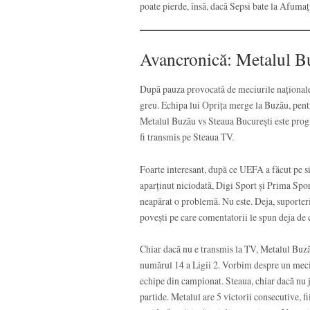
poate pierde, însă, dacă Sepsi bate la Afumaț
Avancronică: Metalul Bu
După pauza provocată de meciurile naționalel
greu. Echipa lui Oprița merge la Buzău, pent
Metalul Buzău vs Steaua București este prog
fi transmis pe Steaua TV.
Foarte interesant, după ce UEFA a făcut pe sit
aparținut niciodată, Digi Sport și Prima Sport
neapărat o problemă. Nu este. Deja, suporterii 
povești pe care comentatorii le spun deja de 
Chiar dacă nu e transmis la TV, Metalul Buz
numărul 14 a Ligii 2. Vorbim despre un meci î
echipe din campionat. Steaua, chiar dacă nu jo
partide. Metalul are 5 victorii consecutive, f