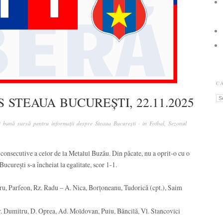
C
STEAUA BUCUREȘTI, 22.11.2025
Ca
 bună sursă pentru informații despre Steaua București
· in
Fotbal
,
Sezonul
i consecutive a celor de la Metalul Buzău. Din păcate, nu a oprit-o cu o
curești s-a încheiat la egalitate, scor 1-1.
ru, Parfeon, Rz. Radu – A. Nica, Borțoneanu, Tudorică (cpt.), Saim
. Dumitru, D. Oprea, Ad. Moldovan, Puiu, Băncilă, Vl. Stancovici