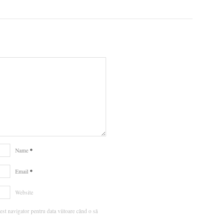
*
Name
*
Email
Website
est navigator pentru data viitoare când o să