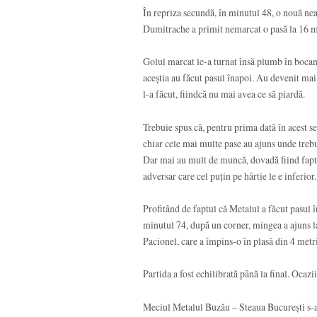
În repriza secundă, în minutul 48, o nouă neat
Dumitrache a primit nemarcat o pasă la 16 metr
Golul marcat le-a turnat însă plumb în bocanc
aceștia au făcut pasul înapoi. Au devenit mai 
l-a făcut, fiindcă nu mai avea ce să piardă.
Trebuie spus că, pentru prima dată în acest s
chiar cele mai multe pase au ajuns unde trebu
Dar mai au mult de muncă, dovadă fiind faptul
adversar care cel puțin pe hârtie le e inferior.
Profitând de faptul că Metalul a făcut pasul în
minutul 74, după un corner, mingea a ajuns la 
Pacionel, care a împins-o în plasă din 4 metri
Partida a fost echilibrată până la final. Ocazi
Meciul Metalul Buzău – Steaua București s-a 