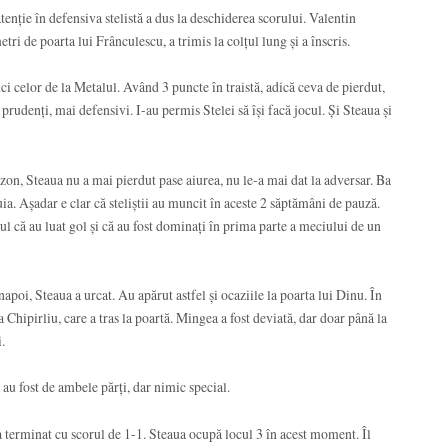
enție în defensiva stelistă a dus la deschiderea scorului. Valentin
i de poarta lui Frânculescu, a trimis la colțul lung și a înscris.
i celor de la Metalul. Având 3 puncte în traistă, adică ceva de pierdut,
prudenți, mai defensivi. I-au permis Stelei să își facă jocul. Și Steaua și
ezon, Steaua nu a mai pierdut pase aiurea, nu le-a mai dat la adversar. Ba
ia. Așadar e clar că steliștii au muncit în aceste 2 săptămâni de pauză.
 că au luat gol și că au fost dominați în prima parte a meciului de un
apoi, Steaua a urcat. Au apărut astfel și ocaziile la poarta lui Dinu. În
Chipirliu, care a tras la poartă. Mingea a fost deviată, dar doar până la
.
i au fost de ambele părți, dar nimic special.
terminat cu scorul de 1-1. Steaua ocupă locul 3 în acest moment. Îl