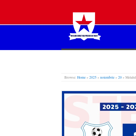
STEAUA LIBERĂ
Browse:
Home
»
2025
»
noiembrie
»
20
»
Metalul