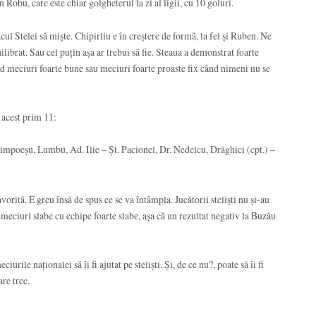
Robu, care este chiar golgheterul la zi al ligii, cu 10 goluri.
acul Stelei să miște. Chipirliu e în creștere de formă, la fel și Ruben. Ne
librat. Sau cel puțin așa ar trebui să fie. Steaua a demonstrat foarte
nd meciuri foarte bune sau meciuri foarte proaste fix când nimeni nu se
 acest prim 11:
mpoeșu, Lumbu, Ad. Ilie – Șt. Pacionel, Dr. Nedelcu, Drăghici (cpt.) –
avorită. E greu însă de spus ce se va întâmpla. Jucătorii steliști nu și-au
 meciuri slabe cu echipe foarte slabe, așa că un rezultat negativ la Buzău
ile naționalei să îi fi ajutat pe steliști. Și, de ce nu?, poate să îi fi
re trec.