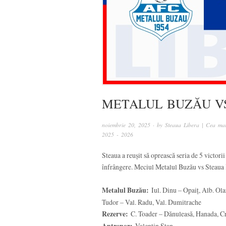
METALUL BUZĂU VS 
noiembrie 20, 2025
· by
Steaua Libera | Cea mai
2025 - 2026
Steaua a reușit să oprească seria de 5 victori
înfrângere. Meciul Metalul Buzău vs Steaua Bu
Metalul Buzău:
Iul. Dinu – Opaiț, Alb. Ola
Tudor – Val. Radu, Val. Dumitrache
Rezerve:
C. Toader – Dănuleasă, Hanada, Cr
Valentin Stan