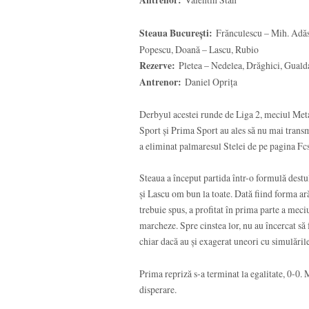
Antrenor:
Steaua București:
Frănculescu – Mih. Adăscă
Popescu, Doană – Lascu, Rubio
Rezerve:
Pletea – Nedelea, Drăghici, Gualda
Antrenor:
Daniel Oprița
Derbyul acestei runde de Liga 2, meciul Meta
Sport și Prima Sport au ales să nu mai transm
a eliminat palmaresul Stelei de pe pagina Fc
Steaua a început partida într-o formulă dest
și Lascu om bun la toate. Dată fiind forma ară
trebuie spus, a profitat în prima parte a meci
marcheze. Spre cinstea lor, nu au încercat să 
chiar dacă au și exagerat uneori cu simulările,
Prima repriză s-a terminat la egalitate, 0-0. 
disperare.