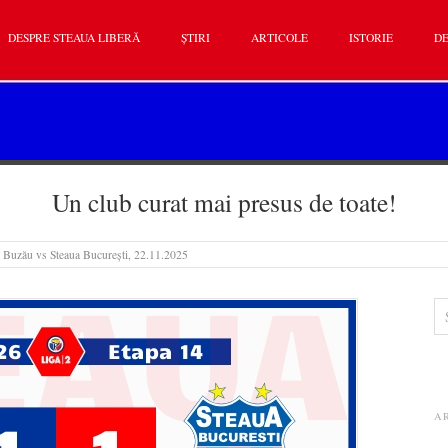
DESPRE STEAUA LIBERĂ
ȘTIRI
ARTICOLE
ISTORIE
DE
Un club curat mai presus de toate!
 Buzău vs Steaua București, 22.11.2025
A