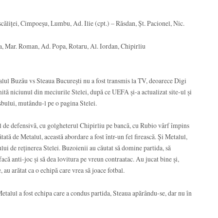
liței, Cimpoeșu, Lumbu, Ad. Ilie (cpt.) – Răsdan, Șt. Pacionel, Nic.
, Mar. Roman, Ad. Popa, Rotaru, Al. Iordan, Chipirliu
lul Buzău vs Steaua București nu a fost transmis la TV, deoarece Digi
ită niciunul din meciurile Stelei, după ce UEFA și-a actualizat site-ul și
sbului, mutându-l pe o pagina Stelei.
ul de defensivă, cu golgheterul Chipirliu pe bancă, cu Rubio vârf împins
tată de Metalul, această abordare a fost într-un fel firească. Și Metalul,
ului de reținerea Stelei. Buzoienii au căutat să domine partida, să
facă anti-joc și să dea lovitura pe vreun contraatac. Au jucat bine și,
 au arătat ca o echipă care vrea să joace fotbal.
Metalul a fost echipa care a condus partida, Steaua apărându-se, dar nu în