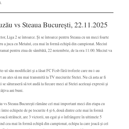
i.
zău vs Steaua București, 22.11.2025
or, Liga 2 se întoarce. Și se întoarce pentru Steaua cu un meci foarte
ru a juca cu Metalul, cea mai în formă echipă din campionat. Meciul
ramat pentru ziua de sâmbătă, 22 noiembrie, de la ora 11:00. Meciul va
e-ul său modificări și a lăsat FC Fcsb fără trofeele care nu i-au
 au ales să nu mai transmită la TV meciurile Stelei. Nu că asta ar fi
se săturaseră să tot audă la fiecare meci al Stelei aceleași expresii și
câțiva ani buni.
ău vs Steaua București rămâne cel mai important meci din etapa cu
ntre echipele de pe locurile 4 și 6, două dintre cele mai în formă
acă strălucit, are 3 victorii, un egal și o înfrângere în ultimele 5
iind cea mai în formă echipă din campionat, echipa la care joacă și cel