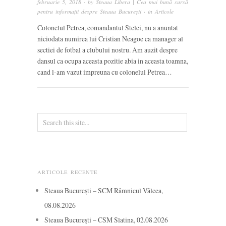
februarie 5, 2018
· by
Steaua Libera | Cea mai bună sursă
pentru informații despre Steaua București
· in
Articole
Colonelul Petrea, comandantul Stelei, nu a anuntat
niciodata numirea lui Cristian Neagoe ca manager al
sectiei de fotbal a clubului nostru. Am auzit despre
dansul ca ocupa aceasta pozitie abia in aceasta toamna,
cand l-am vazut impreuna cu colonelul Petrea…
ARTICOLE RECENTE
Steaua București – SCM Râmnicul Vâlcea,
08.08.2026
Steaua București – CSM Slatina, 02.08.2026