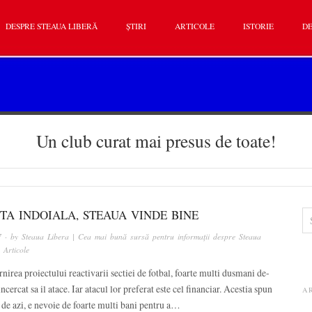
DESPRE STEAUA LIBERĂ
ȘTIRI
ARTICOLE
ISTORIE
DE
Un club curat mai presus de toate!
TA INDOIALA, STEAUA VINDE BINE
7
· by
Steaua Libera | Cea mai bună sursă pentru informații despre Steaua
n
Articole
nirea proiectului reactivarii sectiei de fotbal, foarte multi dusmani de-
incercat sa il atace. Iar atacul lor preferat este cel financiar. Acestia spun
A
 de azi, e nevoie de foarte multi bani pentru a…