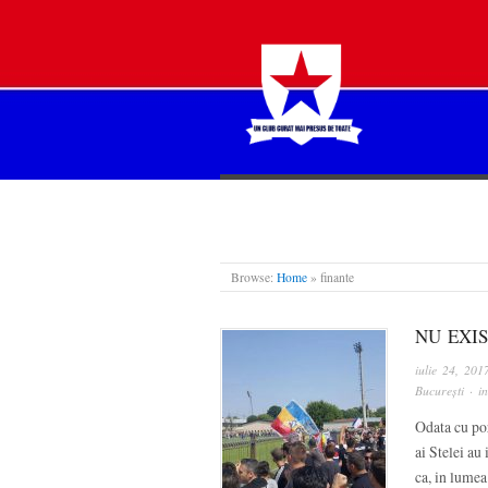
STEAUA LIBERĂ
Browse:
Home
»
finante
NU EXIS
iulie 24, 201
București
· i
Odata cu por
ai Stelei au 
ca, in lumea