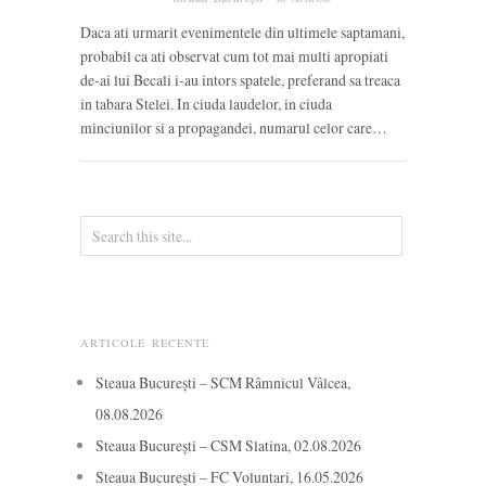
Daca ati urmarit evenimentele din ultimele saptamani,
probabil ca ati observat cum tot mai multi apropiati
de-ai lui Becali i-au intors spatele, preferand sa treaca
in tabara Stelei. In ciuda laudelor, in ciuda
minciunilor si a propagandei, numarul celor care…
ARTICOLE RECENTE
Steaua București – SCM Râmnicul Vâlcea,
08.08.2026
Steaua București – CSM Slatina, 02.08.2026
Steaua București – FC Voluntari, 16.05.2026