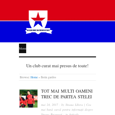
STEAUA
Menu
LIBERĂ
Un club curat mai presus de toate!
Browse:
Home
»
florin gardos
TOT MAI MULTI OAMENI
TREC DE PARTEA STELEI
mai 24, 2017
· by
Steaua Libera | Cea
mai bună sursă pentru informații despre
Steaua București
· in
Articole