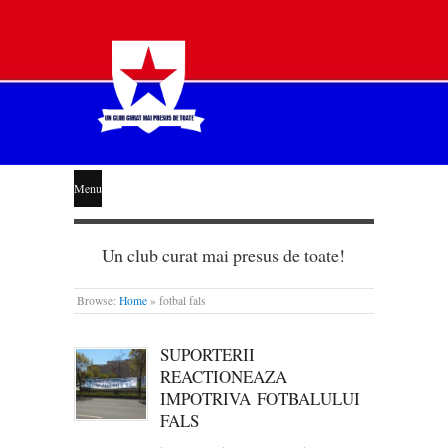
STEAUA
Menu
LIBERĂ
Un club curat mai presus de toate!
Browse:
Home
»
fotbal fals
SUPORTERII
REACTIONEAZA
IMPOTRIVA FOTBALULUI
FALS