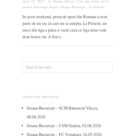
iunie 25, 2017
· by
Steaua Libera | Cea mai bună sursă
pentru informații despre Steaua București
· in
Articole
In acest weekend, presa de sport din Romani a avut
parte de un soc la care nu se astepta. La Ploiesti, un
meci din liga a patra a vazut ceea ce liga intai vede
doar foarte rar. A fost o…
ARTICOLE RECENTE
Steaua București – SCM Râmnicul Vâlcea,
08.08.2026
Steaua București – CSM Slatina, 02.08.2026
Steaua București – FC Voluntari, 16.05.2026