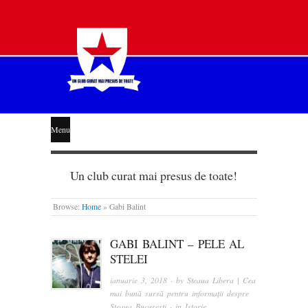
STEAUA
Menu
LIBERĂ
Un club curat mai presus de toate!
Browse:
Home
»
Gabi Balint
GABI BALINT – PELE AL
STELEI
ianuarie 3, 2018
· by
Steaua Libera | Cea
mai bună sursă pentru informații despre
Steaua București
· in
Istorie