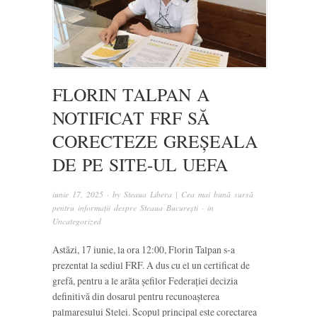
FLORIN TALPAN A
NOTIFICAT FRF SĂ
CORECTEZE GREȘEALA
DE PE SITE-UL UEFA
iunie 17, 2025
· by
Steaua Libera | Cea mai bună sursă
pentru informații despre Steaua București
· in
Uncategorized
Astăzi, 17 iunie, la ora 12:00, Florin Talpan s-a
prezentat la sediul FRF. A dus cu el un certificat de
grefă, pentru a le arăta șefilor Federației decizia
definitivă din dosarul pentru recunoașterea
palmaresului Stelei. Scopul principal este corectarea