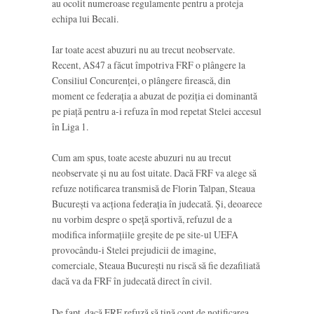
au ocolit numeroase regulamente pentru a proteja
echipa lui Becali.
Iar toate acest abuzuri nu au trecut neobservate.
Recent, AS47 a făcut împotriva FRF o plângere la
Consiliul Concurenței, o plângere firească, din
moment ce federația a abuzat de poziția ei dominantă
pe piață pentru a-i refuza în mod repetat Stelei accesul
în Liga 1.
Cum am spus, toate aceste abuzuri nu au trecut
neobservate și nu au fost uitate. Dacă FRF va alege să
refuze notificarea transmisă de Florin Talpan, Steaua
București va acționa federația în judecată. Și, deoarece
nu vorbim despre o speță sportivă, refuzul de a
modifica informațiile greșite de pe site-ul UEFA
provocându-i Stelei prejudicii de imagine,
comerciale, Steaua București nu riscă să fie dezafiliată
dacă va da FRF în judecată direct în civil.
De fapt, dacă FRF refuză să țină cont de notificarea