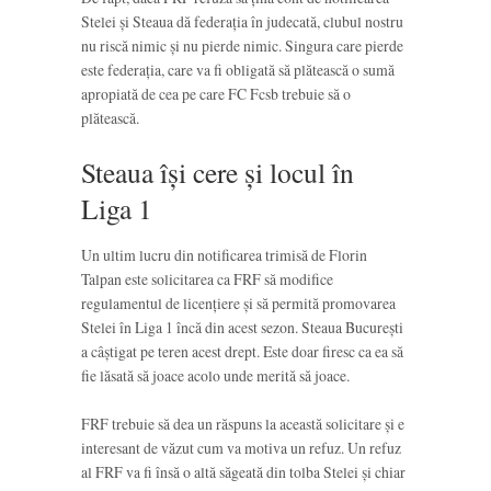
Stelei și Steaua dă federația în judecată, clubul nostru
nu riscă nimic și nu pierde nimic. Singura care pierde
este federația, care va fi obligată să plătească o sumă
apropiată de cea pe care FC Fcsb trebuie să o
plătească.
Steaua își cere și locul în
Liga 1
Un ultim lucru din notificarea trimisă de Florin
Talpan este solicitarea ca FRF să modifice
regulamentul de licențiere și să permită promovarea
Stelei în Liga 1 încă din acest sezon. Steaua București
a câștigat pe teren acest drept. Este doar firesc ca ea să
fie lăsată să joace acolo unde merită să joace.
FRF trebuie să dea un răspuns la această solicitare și e
interesant de văzut cum va motiva un refuz. Un refuz
al FRF va fi însă o altă săgeată din tolba Stelei și chiar