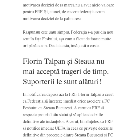
motivarea deciziei de la marcă nu a avut nicio valoare
pentru FRF. Și, atunci, de ce cere federația acum
motivarea deciziei de la palmares?
Răspunsul este unul simplu. Federația s-a pus din nou
scut în fața Fcsbului, așa cum a făcut de foarte multe
ori până acum. De data asta, însă, o să o coste.
Florin Talpan și Steaua nu
mai acceptă trageri de timp.
Suporterii le sunt alături!
În notificarea depusă azi la FRF, Florin Talpan a cerut
ca Federația să înceteze imediat orice asociere a FC
Fcsbului cu Steaua București. A cerut ca FRF să
respecte propriul său statut și să aplice deciziile
definitive ale instanțelor. A cerut, bineînțeles, ca FRF
să notifice imediat UEFA în ceea ce privește deciziile
definitive din procesele dintre Steaua București și FC