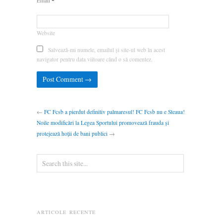
*
Email
Website
Salvează-mi numele, emailul și site-ul web în acest
navigator pentru data viitoare când o să comentez.
←
FC Fcsb a pierdut definitiv palmaresul! FC Fcsb nu e Steaua!
Noile modificări la Legea Sportului promovează frauda și
protejează hoții de bani publici
→
ARTICOLE RECENTE