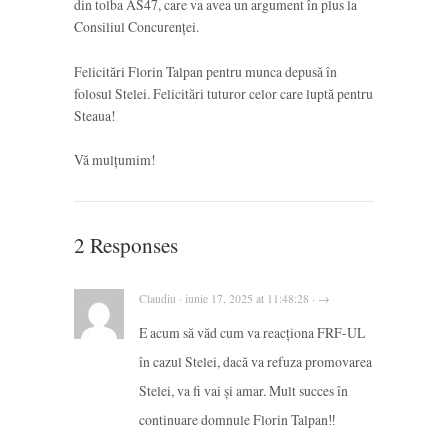
din tolba AS47, care va avea un argument în plus la
Consiliul Concurenței.
Felicitări Florin Talpan pentru munca depusă în
folosul Stelei. Felicitări tuturor celor care luptă pentru
Steaua!
Vă mulțumim!
2 Responses
Claudiu · iunie 17, 2025 at 11:48:28 · →
E acum să văd cum va reacționa FRF-UL
în cazul Stelei, dacă va refuza promovarea
Stelei, va fi vai și amar. Mult succes în
continuare domnule Florin Talpan‼️