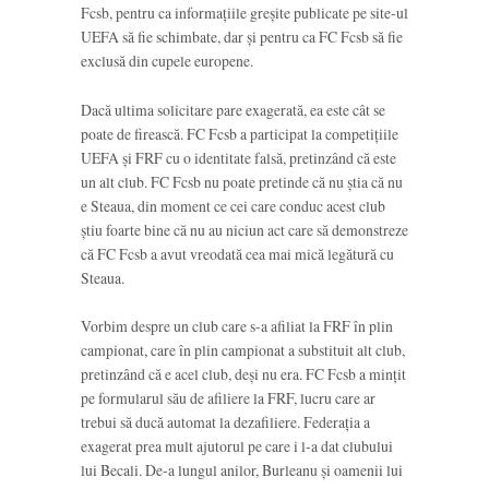
Fcsb, pentru ca informațiile greșite publicate pe site-ul
UEFA să fie schimbate, dar și pentru ca FC Fcsb să fie
exclusă din cupele europene.
Dacă ultima solicitare pare exagerată, ea este cât se
poate de firească. FC Fcsb a participat la competițiile
UEFA și FRF cu o identitate falsă, pretinzând că este
un alt club. FC Fcsb nu poate pretinde că nu știa că nu
e Steaua, din moment ce cei care conduc acest club
știu foarte bine că nu au niciun act care să demonstreze
că FC Fcsb a avut vreodată cea mai mică legătură cu
Steaua.
Vorbim despre un club care s-a afiliat la FRF în plin
campionat, care în plin campionat a substituit alt club,
pretinzând că e acel club, deși nu era. FC Fcsb a mințit
pe formularul său de afiliere la FRF, lucru care ar
trebui să ducă automat la dezafiliere. Federația a
exagerat prea mult ajutorul pe care i l-a dat clubului
lui Becali. De-a lungul anilor, Burleanu și oamenii lui