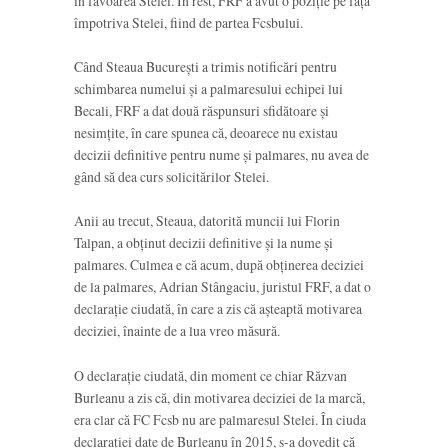
în favoarea Stelei. În rest, FRF a avut o poziție pe față
împotriva Stelei, fiind de partea Fcsbului.
Când Steaua București a trimis notificări pentru
schimbarea numelui și a palmaresului echipei lui
Becali, FRF a dat două răspunsuri sfidătoare și
nesimțite, în care spunea că, deoarece nu existau
decizii definitive pentru nume și palmares, nu avea de
gând să dea curs solicitărilor Stelei.
Anii au trecut, Steaua, datorită muncii lui Florin
Talpan, a obținut decizii definitive și la nume și
palmares. Culmea e că acum, după obținerea deciziei
de la palmares, Adrian Stângaciu, juristul FRF, a dat o
declarație ciudată, în care a zis că așteaptă motivarea
deciziei, înainte de a lua vreo măsură.
O declarație ciudată, din moment ce chiar Răzvan
Burleanu a zis că, din motivarea deciziei de la marcă,
era clar că FC Fcsb nu are palmaresul Stelei. În ciuda
declarației date de Burleanu în 2015, s-a dovedit că