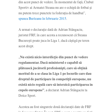
din acest punct de vedere. În momentul de față, Clubul
Sportiv al Armatei Steaua nu are o echipă de fotbal și
nu putem trece punctele la federația de handbal”,
spunea Burleanu în februarie 2015
.
A urmat o declarație dată de Adrian Stângaciu,
juristul FRF, în care acesta a recunoscut că Steaua
București poate juca în Liga 1, dacă câștigă pe teren
acest drept.
„
Nu există nicio interdicție din punct de vedere
regulamentar. Dacă ministerul e capabil să
plătească jucătorii profesioniști, care să obțină
meritul de a se clasa în Liga 1 pe locurile care dau
dreptul de participare în competiții europene, nu
există nicio regulă care să interzică participarea in
cupele europene”
, a declarat Adrian Stângaciu la
Dolce Sport.
Acestea au fost singurele două declarații date de FRF