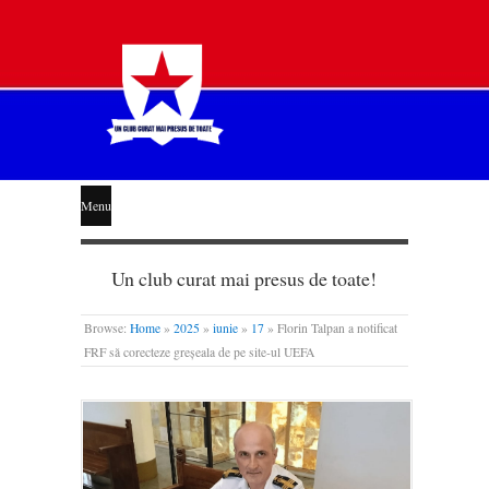
STEAUA
Menu
LIBERĂ
Un club curat mai presus de toate!
Browse:
Home
»
2025
»
iunie
»
17
»
Florin Talpan a notificat
FRF să corecteze greșeala de pe site-ul UEFA