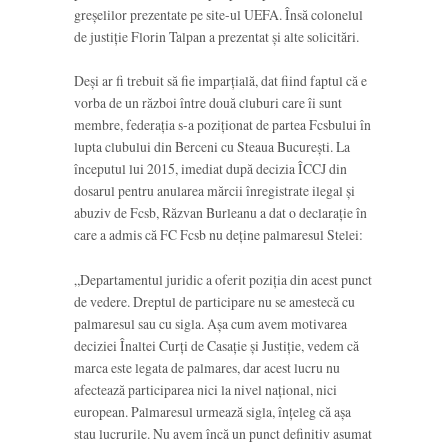
greșelilor prezentate pe site-ul UEFA. Însă colonelul
de justiție Florin Talpan a prezentat și alte solicitări.
Deși ar fi trebuit să fie imparțială, dat fiind faptul că e
vorba de un război între două cluburi care îi sunt
membre, federația s-a poziționat de partea Fcsbului în
lupta clubului din Berceni cu Steaua București. La
începutul lui 2015, imediat după decizia ÎCCJ din
dosarul pentru anularea mărcii înregistrate ilegal și
abuziv de Fcsb, Răzvan Burleanu a dat o declarație în
care a admis că FC Fcsb nu deține palmaresul Stelei:
„Departamentul juridic a oferit poziția din acest punct
de vedere. Dreptul de participare nu se amestecă cu
palmaresul sau cu sigla. Așa cum avem motivarea
deciziei Înaltei Curți de Casație și Justiție, vedem că
marca este legata de palmares, dar acest lucru nu
afectează participarea nici la nivel național, nici
european. Palmaresul urmează sigla, înțeleg că așa
stau lucrurile. Nu avem încă un punct definitiv asumat