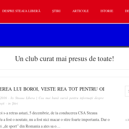
DESPRE STEAUA LIBERĂ
ȘTIRI
ARTICOLE
ISTORIE
DE
Un club curat mai presus de toate!
REA LUI BOROI, VESTE REA TOT PENTRU OI
 2016
· by
Steaua Libera | Cea mai bună sursă pentru informații despre
ști
· in
Știri
i s-a retras astazi, 5 decembrie, de la conducerea CSA Steaua
u a fost o noutate, nu a fost nici macar o stire foarte importanta. Dar o
A
ei „de sport” din Romania a ales sa o…