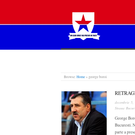
STEAUA LIBERĂ
Browse:
Home
»
george boroi
RETRAGE
decembrie 5,
Steaua Bucure
George Boro
Bucuresti. N
parte a pres