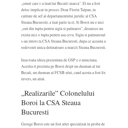
„omul care i-a luat(lui Becali) marca”. El nu a fost
deloc implicat in proces. Doar Florin Talpan, in
calitate de sef al departamentului juridic al CSA
Steaua Bucuresti, a luat parte la el. Si Boroi nu e nici
„out din lupta pentru sigla si palmares”, deoarece nu
exista nici o lupta pentru asa ceva. Sigla si palmaresul
s-au intors la CSA Steaua Bucuresti, dupa ce aceasta a
redevenit unica detinatoare a marcii Steaua Bucuresti.
Insa toata ideea prezentata de GSP e o minciuna.
Acestia il prezinta pe Boroi drept un dusman al lui
Becali, un dusman al FCSB-ului, cand acesta a fost fix
invers, un aliat.
„Realizarile” Colonelului
Boroi la CSA Steaua
Bucuresti
George Boroi este un fost atlet specializat in proba de