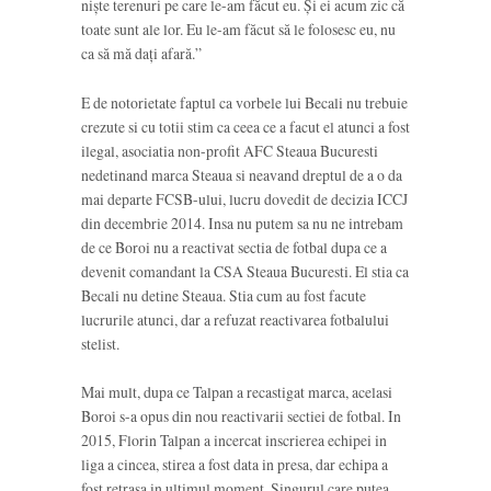
nişte terenuri pe care le-am făcut eu. Şi ei acum zic că
toate sunt ale lor. Eu le-am făcut să le folosesc eu, nu
ca să mă daţi afară.”
E de notorietate faptul ca vorbele lui Becali nu trebuie
crezute si cu totii stim ca ceea ce a facut el atunci a fost
ilegal, asociatia non-profit AFC Steaua Bucuresti
nedetinand marca Steaua si neavand dreptul de a o da
mai departe FCSB-ului, lucru dovedit de decizia ICCJ
din decembrie 2014. Insa nu putem sa nu ne intrebam
de ce Boroi nu a reactivat sectia de fotbal dupa ce a
devenit comandant la CSA Steaua Bucuresti. El stia ca
Becali nu detine Steaua. Stia cum au fost facute
lucrurile atunci, dar a refuzat reactivarea fotbalului
stelist.
Mai mult, dupa ce Talpan a recastigat marca, acelasi
Boroi s-a opus din nou reactivarii sectiei de fotbal. In
2015, Florin Talpan a incercat inscrierea echipei in
liga a cincea, stirea a fost data in presa, dar echipa a
fost retrasa in ultimul moment. Singurul care putea