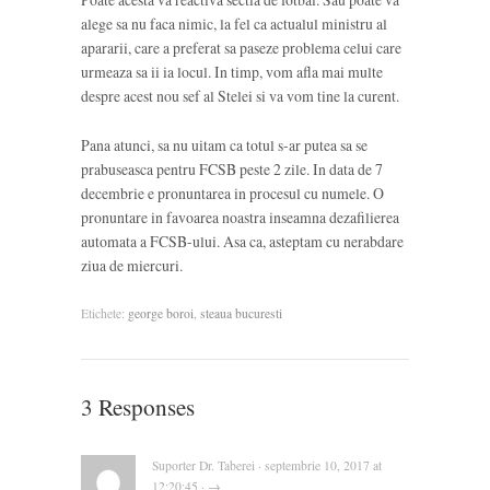
alege sa nu faca nimic, la fel ca actualul ministru al
apararii, care a preferat sa paseze problema celui care
urmeaza sa ii ia locul. In timp, vom afla mai multe
despre acest nou sef al Stelei si va vom tine la curent.
Pana atunci, sa nu uitam ca totul s-ar putea sa se
prabuseasca pentru FCSB peste 2 zile. In data de 7
decembrie e pronuntarea in procesul cu numele. O
pronuntare in favoarea noastra inseamna dezafilierea
automata a FCSB-ului. Asa ca, asteptam cu nerabdare
ziua de miercuri.
Etichete:
george boroi
,
steaua bucuresti
3 Responses
Suporter Dr. Taberei · septembrie 10, 2017 at
12:20:45 · →