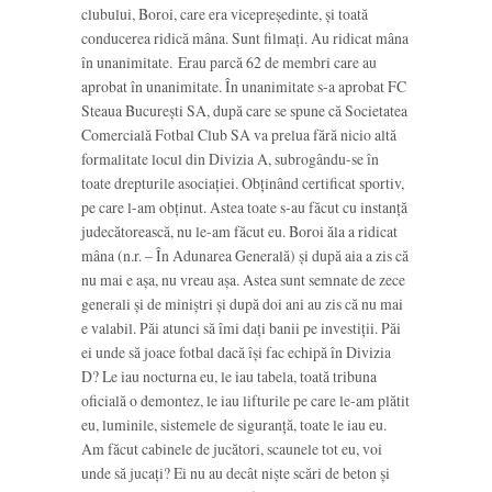
clubului, Boroi, care era vicepreşedinte, şi toată
conducerea ridică mâna. Sunt filmaţi. Au ridicat mâna
în unanimitate. Erau parcă 62 de membri care au
aprobat în unanimitate. În unanimitate s-a aprobat FC
Steaua Bucureşti SA, după care se spune că Societatea
Comercială Fotbal Club SA va prelua fără nicio altă
formalitate locul din Divizia A, subrogându-se în
toate drepturile asociaţiei. Obţinând certificat sportiv,
pe care l-am obţinut. Astea toate s-au făcut cu instanţă
judecătorească, nu le-am făcut eu. Boroi ăla a ridicat
mâna (n.r. – În Adunarea Generală) şi după aia a zis că
nu mai e aşa, nu vreau aşa. Astea sunt semnate de zece
generali şi de miniştri şi după doi ani au zis că nu mai
e valabil. Păi atunci să îmi daţi banii pe investiţii. Păi
ei unde să joace fotbal dacă îşi fac echipă în Divizia
D? Le iau nocturna eu, le iau tabela, toată tribuna
oficială o demontez, le iau lifturile pe care le-am plătit
eu, luminile, sistemele de siguranţă, toate le iau eu.
Am făcut cabinele de jucători, scaunele tot eu, voi
unde să jucaţi? Ei nu au decât nişte scări de beton şi