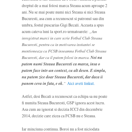
dreptul de a mai folosi marca Steaua acum aproape 2
ani. Nu se mai poate numi nici Steaua si nici Steaua
Bucuresti, asa cum a recunoscut si patronul sau din
umbra, fostul puscarias Gigi Becali. Aceasta a spus
acum cateva luni la sport.ro urmatoarele:
„Am
inregistrat marci in care scrie Fotbal Club Steaua
Bucuresti, pentru ca in motivarea instantei se
mentioneaza ca FCSB inseamna Fotbal Club Steaua
Bucuresti, dar ca il putem folosi in marca.
Noi nu
putem numi Steaua Bucuresti ca marca, insa o
putem face intr-un context, cu alt desen. E simplu,
nu putem zice doar Steaua Bucuresti, dar daca ii
punem ceva in fata, e ok.
”
Aici aveti linkul.
Astfel, desi Becali a recunoscut ca echipa sa nu poate
fi numita Steaua Bucuresti, GSP ignora acest lucru.
Asa cum au ignorat si decizia ICCJ din decembrie
2014, decizie care zicea ca FCSB nu e Steaua.
Iar minciuna continua. Boroi nu a fost niciodata