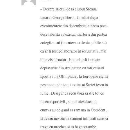
– Despre atletul de la clubul Steaua
tanarul George Boroi , imediat dupa
evenimentele din decembrie in presa post-
decembrista au existat marturii din partea
colegilor sai (in cateva articole publicate)
ca ar fi fost colaborator al securitatii , mai
bine zis turnator . Era nelipsit in toate
deplasarile din strainatate cu toti ceilalti
sportivi , la Olimpiade , la Europene etc. si
peste tot unde lotul extins al Stelei iesea in
lume . Desigur ca secu voia sa stie tot ce
faceau sportivii , si mai ales daca nu
cumva au de gand sa ramana in Occident ,
si aveau nevoie de oameni infiltrati care sa
traga cu urechea si sa bage strambe .