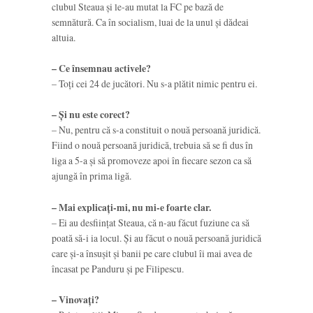
clubul Steaua şi le-au mutat la FC pe bază de
semnătură. Ca în socialism, luai de la unul şi dădeai
altuia.
– Ce însemnau activele?
–
Toţi cei 24 de jucători.
Nu s-a plătit nimic pentru ei.
– Şi nu este corect?
– Nu, pentru că s-a constituit o nouă persoană juridică
.
Fiind o nouă persoană juridică, trebuia să se fi dus în
liga a 5-a
şi să promoveze apoi în fiecare sezon ca să
ajungă în prima ligă.
– Mai explicaţi-mi, nu mi-e foarte clar.
–
Ei au desfiinţat Steaua, că n-au făcut fuziune ca să
poată să-i ia locul
. Şi au făcut o nouă persoană juridică
care şi-a însuşit şi banii pe care clubul îi mai avea de
încasat pe Panduru şi pe Filipescu.
– Vinovaţi?