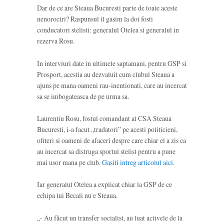
Dar de ce are Steaua Bucuresti parte de toate aceste
nenorociri? Raspunsul il gasim la doi fosti
conducatori stelisti: generalul Otelea si generalul in
rezerva Rosu.
In interviuri date in ultimele saptamani, pentru GSP si
Prosport, acestia au dezvaluit cum clubul Steaua a
ajuns pe mana oameni rau-inentionati, care au incercat
sa se imbogateasca de pe urma sa.
Laurentiu Rosu, fostul comandant al CSA Steaua
Bucuresti, i-a facut „tradatori” pe acesti politicieni,
ofiteri si oameni de afaceri despre care chiar el a zis ca
au incercat sa distruga sportul stelist pentru a pune
mai usor mana pe club.
Gasiti intreg articolul aici.
Iar generalul Otelea a explicat chiar la GSP de ce
echipa lui Becali nu e Steaua.
„- Au făcut un
transfer socialist
, au luat activele de la