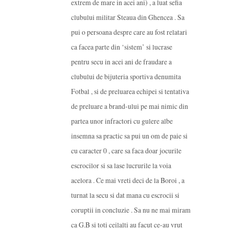
extrem de mare in acei ani) , a luat sefia
clubului militar Steaua din Ghencea . Sa
pui o persoana despre care au fost relatari
ca facea parte din ‘sistem’ si lucrase
pentru secu in acei ani de fraudare a
clubului de bijuteria sportiva denumita
Fotbal , si de preluarea echipei si tentativa
de preluare a brand-ului pe mai nimic din
partea unor infractori cu gulere albe
insemna sa practic sa pui un om de paie si
cu caracter 0 , care sa faca doar jocurile
escrocilor si sa lase lucrurile la voia
acelora . Ce mai vreti deci de la Boroi , a
turnat la secu si dat mana cu escrocii si
coruptii in concluzie . Sa nu ne mai miram
ca G.B si toti ceilalti au facut ce-au vrut