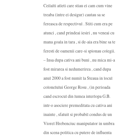
Ceilalti atleti care stiau ei cam cum vine
treaba (intre ei desigur) cautau sa se
fereasca de respectivul . Stiti cum era pe
atunci , cand prindeai iesiri , nu veneai cu
mana goala in tara , si de-aia era bine sa te
feresti de oamenii care-si spionau colegii.
– Insa dupa cativa ani buni , nu mica mi-a
fost mirarea si nedumerirea , cand dupa
anul 2000 a fost numit la Steaua in locul
colonelului George Rosu , (in perioada
cand escrocul din lumea interlopa G.B.
intr-o asociere premeditata cu cativa ani
inainte , sfatuit si probabil condus de un
Viorel Hrebenciuc manipulator in umbra
din scena politica cu putere de influenta