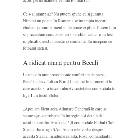
acolo performantele venind tot mai rar.
Ce s-a intamplat? Nu putem spune cu siguranta.
Nimeni nu poate. In Romania se intampla lucruri
ciudate, pe care nimeni nu le poate explica. Putem insa
sa prezentam ceea ce ne-au spus chiar cei care au fost
implicati direct in aceste evenimente. Sa incepem cu
fotbalul stelist.
A ridicat mana pentru Becali
La una din numeroasele sale conferinte de presa,
Becali a dezvaluit ca Boroi l-a ajutat in momentul in
care acesta si-a inscris abuziv societatea comerciala in
liga 1, in locul Stelei.
„Apoi am făcut acea Adunare Generală în care se
spune aşa: «aprobarea în întregime şi detaliată a
actului constitutiv a societăţii comerciale Fotbal Club
Steaua Bucureşti SA». Acum este vorba despre
această Steaua. În adunarea asta, Roşu, comandantul