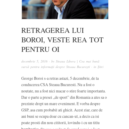
RETRAGEREA LUI
BOROI, VESTE REA TOT
PENTRU OI
decembrie 5, 2016
· by
Steaua Libera | Cea mai bună
sursă pentru informații despre Steaua București
· in
Știri
George Boroi s-a retras astazi, 5 decembrie, de la
conducerea CSA Steaua Bucuresti. Nu a fost o
noutate, nu a fost nici macar o stire foarte importanta.
Dar o parte a presei „de sport” din Romania a ales sa o
prezinte drept un mare eveniment. E vorba despre
GSP, asa cum probabil ati ghicit. Acest ziar, care de
ani buni se ocupa doar cu cancan-ul, a decis ca isi
poate prosti din nou cititorii, lovindu-i cu un titlu
bombastic:
Steaua a scăpat de omul care i-a luat