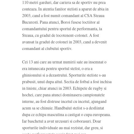
110 metri garduri, dar cariera sa de sportiv nu prea
conteaza. In atentia fanilor stelisti a aparut de abia in
2003, cand a fost numit comandant al CSA Steaua
Bucuresti. Pana atunci, Boroi fusese loctiitor al
comandantului pentru sportul de performanta, la
Steaua, cu gradul de locotenent-colonel. A fost
avansat la gradul de colonel in 2003, cand a devenit
comandant al clubului sportiv.
Cei 13 ani care au urmat numirii sale au insemnat o
era intunecata pentru sportul stelist, o era a
ghinionului si a dezastrului. Sporturile steliste s-au
prabusit, unul dupa altul. Sectia de fotbal a fost inchisa
in liniste, chiar atunci in 2003. Echipele de rugby si
hochei, care pana atunci dominasera campionatele
interne, au fost distruse incetul cu incetul, ajungand
acum sa se chinuie. Handbalul stelist s-a desfiintat
dupa ce echipa masculina a castigat o cupa europeana.
Iar baschetul a avut urcusuri si coborasuri. Doar
sporturile individuale au mai rezistat, dar greu, si