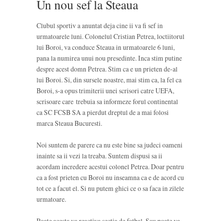
Un nou sef la Steaua
Clubul sportiv a anuntat deja cine ii va fi sef in
urmatoarele luni. Colonelul Cristian Petrea, loctiitorul
lui Boroi, va conduce Steaua in urmatoarele 6 luni,
pana la numirea unui nou presedinte. Inca stim putine
despre acest domn Petrea. Stim ca e un prieten de-al
lui Boroi. Si, din sursele noastre, mai stim ca, la fel ca
Boroi, s-a opus trimiterii unei scrisori catre UEFA,
scrisoare care trebuia sa informeze forul continental
ca SC FCSB SA a pierdut dreptul de a mai folosi
marca Steaua Bucuresti.
Noi suntem de parere ca nu este bine sa judeci oameni
inainte sa ii vezi la treaba. Suntem dispusi sa ii
acordam incredere acestui colonel Petrea. Doar pentru
ca a fost prieten cu Boroi nu inseamna ca e de acord cu
tot ce a facut el. Si nu putem ghici ce o sa faca in zilele
urmatoare.
Poate acesta va reactiva sectia de fotbal. Sau poate va