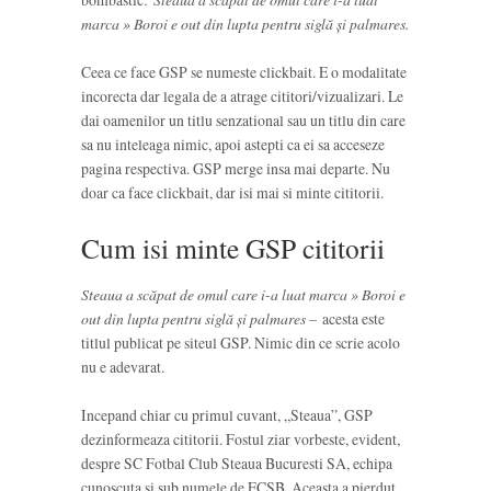
marca » Boroi e out din lupta pentru siglă și palmares.
Ceea ce face GSP se numeste clickbait. E o modalitate
incorecta dar legala de a atrage cititori/vizualizari. Le
dai oamenilor un titlu senzational sau un titlu din care
sa nu inteleaga nimic, apoi astepti ca ei sa acceseze
pagina respectiva. GSP merge insa mai departe. Nu
doar ca face clickbait, dar isi mai si minte cititorii.
Cum isi minte GSP cititorii
Steaua a scăpat de omul care i-a luat marca » Boroi e
out din lupta pentru siglă și palmares –
acesta este
titlul publicat pe siteul GSP. Nimic din ce scrie acolo
nu e adevarat.
Incepand chiar cu primul cuvant, „Steaua”, GSP
dezinformeaza cititorii. Fostul ziar vorbeste, evident,
despre SC Fotbal Club Steaua Bucuresti SA, echipa
cunoscuta si sub numele de FCSB. Aceasta a pierdut