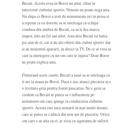
Becali. Acesta avea in Boroi un aliat, chiar in
interiorul clubului sportiv. Nimeni nu poate nega asta.
Nu dupa ce Boroi a iesit de nenumarate ori in presa si
a repetat ca isi doreste sa se inteleaga cu echipa
condusa din umbra de Becali, ca sa ii dea marca
inapoi, intr-un fel sau altul. Asta desi Becali isi batea
joc atat de el, cat si de alti ofiteri din clubul sportiv dar
si de ministrul apararii, in direct la TV. De ce ai vrea sa
cazi la intelegere cu un om care te injura? Doar Boroi
ne poate explica asta.
Fluturand acele casete, Becali a lasat sa se inteleaga ca
il are la mana pe Boroi. Daca e asa, atunci plecarea sa e
o lovitura grea pentru fostul puscarias. Ne e greu sa
credem ca Becali ar putea sa-l influenteze pe
urmatorul om care ajunge la conducerea clubului
sportiv. Acesta este inca urmarit in mai multe dosare,
care ar putea sa-i aduca din nou ani de puscarie. Orice
om care s-ar alia cu el, ar avea cu siguranta de suferit.