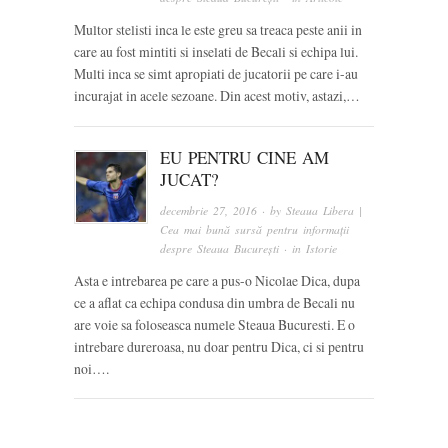
Multor stelisti inca le este greu sa treaca peste anii in
care au fost mintiti si inselati de Becali si echipa lui.
Multi inca se simt apropiati de jucatorii pe care i-au
incurajat in acele sezoane. Din acest motiv, astazi,…
EU PENTRU CINE AM
JUCAT?
decembrie 27, 2016
· by
Steaua Libera |
Cea mai bună sursă pentru informații
despre Steaua București
· in
Istorie
Asta e intrebarea pe care a pus-o Nicolae Dica, dupa
ce a aflat ca echipa condusa din umbra de Becali nu
are voie sa foloseasca numele Steaua Bucuresti. E o
intrebare dureroasa, nu doar pentru Dica, ci si pentru
noi….