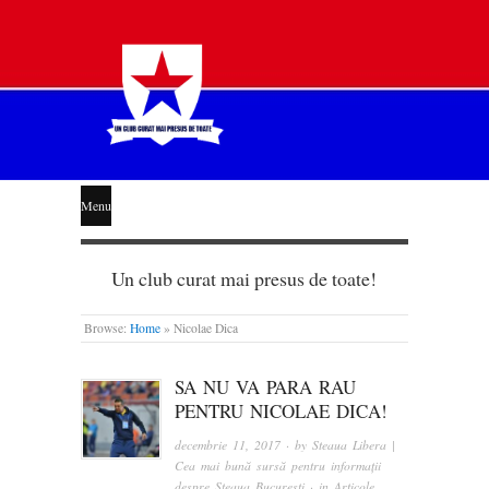
STEAUA
Menu
LIBERĂ
Un club curat mai presus de toate!
Browse:
Home
»
Nicolae Dica
SA NU VA PARA RAU
PENTRU NICOLAE DICA!
decembrie 11, 2017
· by
Steaua Libera |
Cea mai bună sursă pentru informații
despre Steaua București
· in
Articole