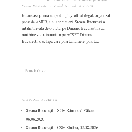
mai bună sursă pentru informații despre
Steaua București
· in
Fotbal
,
Sezonul 2017-2018
Rusinoasa prima etapa din play-off-ul ilegal, organizat
prost de AMFB, s-a incheiat azi. Steaua Bucuresti a
intalnit rivala de o viata, pe Dinamo Bucuresti. Sau,
mai bine zis, a intalnit-o pe ACSFC Dinamo
Bucuresti, o echipa care poarta numele, poarta…
ARTICOLE RECENTE
Steaua București – SCM Râmnicul Vâlcea,
08.08.2026
Steaua București – CSM Slatina, 02.08.2026