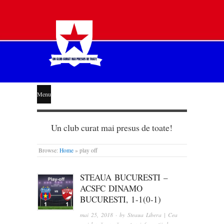
STEAUA
Menu
LIBERĂ
Un club curat mai presus de toate!
Browse:
Home
»
play off
STEAUA BUCURESTI –
ACSFC DINAMO
BUCURESTI, 1-1(0-1)
mai 25, 2018
· by
Steaua Libera | Cea