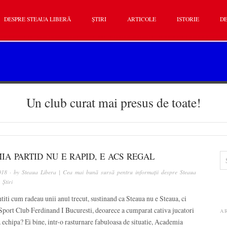
DESPRE STEAUA LIBERĂ
ȘTIRI
ARTICOLE
ISTORIE
DE
Un club curat mai presus de toate!
A PARTID NU E RAPID, E ACS REGAL
018
· by
Steaua Libera | Cea mai bună sursă pentru informații despre Steaua
n
Știri
iti cum radeau unii anul trecut, sustinand ca Steaua nu e Steaua, ci
port Club Ferdinand I Bucuresti, deoarece a cumparat cativa jucatori
A
a echipa? Ei bine, intr-o rasturnare fabuloasa de situatie, Academia