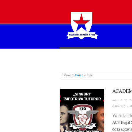
STEAUA LIBERĂ
Browse:
Home
»
regal
ACADEMI
august 12, 2
București
· i
Va mai amint
ACS Regal S
de la aceast