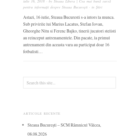
iulie 16, 2018
· by
Steaua Libera | Cea mai bună sursă
pentru informații despre Steaua București
· in
Știri
Astazi, 16 iulie, Steaua Bucuresti s-a intors la munca.
Sub privirile lui Marius Lacatus, Stefan Iovan,
Gheorghe Nitu si Ferenc Bajko, tinerii jucatori stelisti
au reinceput antrenamentele. Din pacate, la primul
antrenament din aceasta vara au participat doar 16
fotbalisti…
ARTICOLE RECENTE
Steaua București – SCM Râmnicul Vâlcea,
08.08.2026