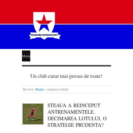
STEAUA
Menu
LIBERĂ
Un club curat mai presus de toate!
Browse:
Home
»
reunirea lotului
STEAUA A REINCEPUT
ANTRENAMENTELE.
DECIMAREA LOTULUI, O
STRATEGIE PRUDENTA?