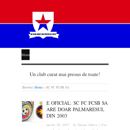
STEAUA
Menu
LIBERĂ
Un club curat mai presus de toate!
Browse:
Home
»
SC FC FCSB SA
E OFICIAL: SC FC FCSB SA
ARE DOAR PALMARESUL
DIN 2003
martie 29, 2017
· by
Steaua Libera | Cea