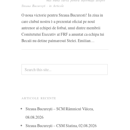
mai bună sursă pentru informații despre
Steaua București
· in
Articole
O noua victorie pentru Steaua Bucuresti! In ziua in
care clubul nostru l-a prezentat oficial pe noul
antrenor al echipei de fotbal, unul dintre membrii
Comitetului Executiv al FRF a anuntat ca echipa lui
Becali nu detine palmaresul Stelei. Emilian…
ARTICOLE RECENTE
Steaua București – SCM Râmnicul Vâlcea,
08.08.2026
Steaua București – CSM Slatina, 02.08.2026