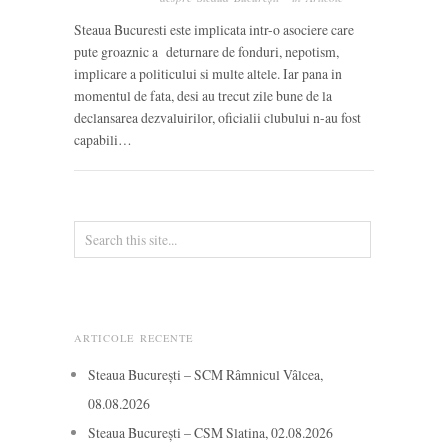
Steaua Bucuresti este implicata intr-o asociere care
pute groaznic a deturnare de fonduri, nepotism,
implicare a politicului si multe altele. Iar pana in
momentul de fata, desi au trecut zile bune de la
declansarea dezvaluirilor, oficialii clubului n-au fost
capabili…
ARTICOLE RECENTE
Steaua București – SCM Râmnicul Vâlcea,
08.08.2026
Steaua București – CSM Slatina, 02.08.2026