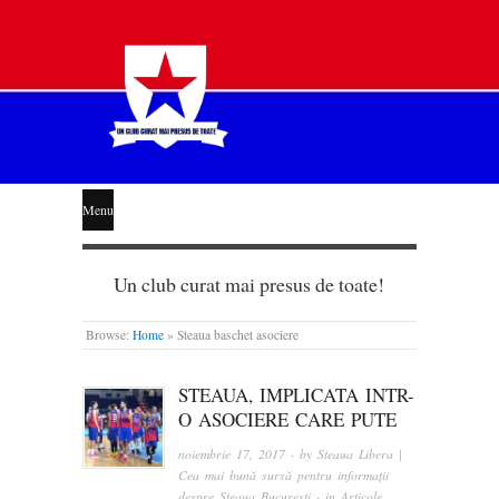
STEAUA
Menu
LIBERĂ
Un club curat mai presus de toate!
Browse:
Home
»
Steaua baschet asociere
STEAUA, IMPLICATA INTR-
O ASOCIERE CARE PUTE
noiembrie 17, 2017
· by
Steaua Libera |
Cea mai bună sursă pentru informații
despre Steaua București
· in
Articole