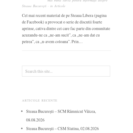
mai bună sursă pentru informații despre
Steaua București
· in
Articole
Cel mai recent material de pe Steaua Libera (pagina
de Facebook) a provocat o serie de discutii foarte
aprinse, cativa dintre cei care fac parte din comunitate
acuzandu-ne ca „ne-am sucit”, ca „ne-am dat cu
petrea”, ca „n-avem coloana”. Prin…
ARTICOLE RECENTE
Steaua București – SCM Râmnicul Vâlcea,
08.08.2026
Steaua București – CSM Slatina, 02.08.2026