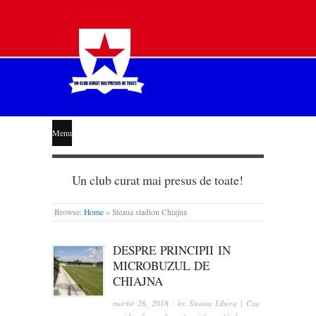
STEAUA
Menu
LIBERĂ
Un club curat mai presus de toate!
Browse:
Home
»
Steaua stadion Chiajna
DESPRE PRINCIPII IN
MICROBUZUL DE
CHIAJNA
martie 26, 2018
· by
Steaua Libera | Cea