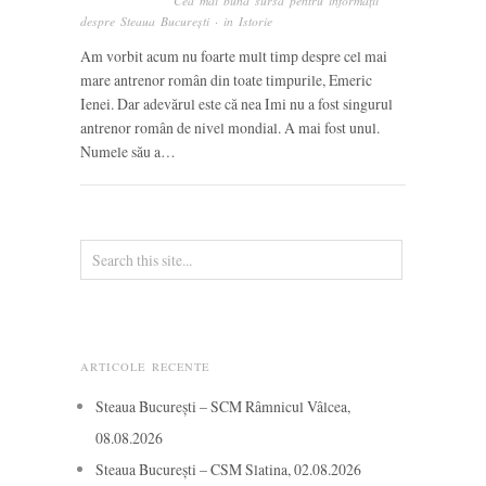
Cea mai bună sursă pentru informații
despre Steaua București
· in
Istorie
Am vorbit acum nu foarte mult timp despre cel mai
mare antrenor român din toate timpurile, Emeric
Ienei. Dar adevărul este că nea Imi nu a fost singurul
antrenor român de nivel mondial. A mai fost unul.
Numele său a…
ARTICOLE RECENTE
Steaua București – SCM Râmnicul Vâlcea,
08.08.2026
Steaua București – CSM Slatina, 02.08.2026