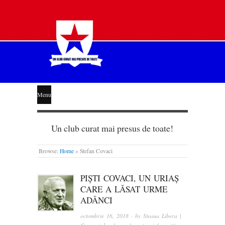
STEAUA
Menu
LIBERĂ
Un club curat mai presus de toate!
Browse:
Home
»
Stefan Covaci
PIȘTI COVACI, UN URIAȘ
CARE A LĂSAT URME
ADÂNCI
octombrie 16, 2018
· by
Steaua Libera |