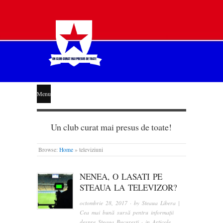
STEAUA
Menu
LIBERĂ
Un club curat mai presus de toate!
Browse:
Home
»
televiziuni
NENEA, O LASATI PE
STEAUA LA TELEVIZOR?
octombrie 28, 2017
· by
Steaua Libera |
Cea mai bună sursă pentru informații
despre Steaua București
· in
Articole