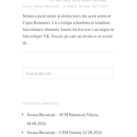
Cea mai bună sursă pentru informații
despre Steaua București
· in
Fotbal
,
Sezonul 2017-2018
Steaua a jucat astazi al doilea meci din acest sezon al
Cupei Romaniei. Cu o echipa schimbata in totalitate,
fara titularii obisnuiti, baietii lui Ion Ion s-au impus in
fata echipei V.K. Soccer, pe care au invins-o cu scorul
de…
ARTICOLE RECENTE
Steaua București – SCM Râmnicul Vâlcea,
08.08.2026
Steaua București – CSM Slatina, 02.08.2026