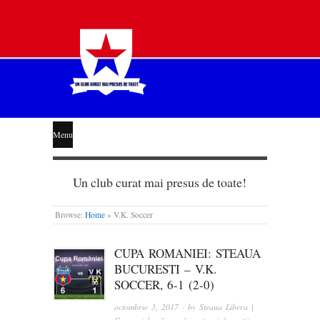
STEAUA
Menu
LIBERĂ
Un club curat mai presus de toate!
Browse:
Home
»
V.K. Soccer
CUPA ROMANIEI: STEAUA
BUCURESTI – V.K.
SOCCER, 6-1 (2-0)
octombrie 3, 2017
· by
Steaua Libera |