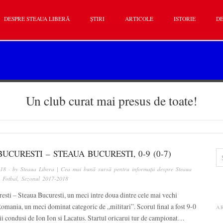
DESPRE STEAUA LIBERĂ
ȘTIRI
ARTICOLE
ISTORIE
DE
Un club curat mai presus de toate!
UCURESTI – STEAUA BUCURESTI, 0-9 (0-7)
018
· by
Steaua Libera | Cea mai bună sursă pentru informații despre Steaua
n
Fotbal
,
Sezonul 2017-2018
sti – Steaua Bucuresti, un meci intre doua dintre cele mai vechi
omania, un meci dominat categoric de „militari”. Scorul final a fost 9-0
A
ii condusi de Ion Ion si Lacatus. Startul oricarui tur de campionat…