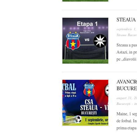
STEAUA 
septembrie 1
Steaua Bucure
Steaua a pas
Astazi, in p
pe „diavoli
AVANCR
BUCURE
august 31, 2
București
· i
Maine, 1 sep
de fotbal. I
prima etapa