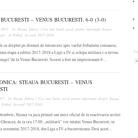
BUCURESTI – VENUS BUCURESTI, 6-0 (3-0)
, 2017
· by
Steaua Libera | Cea mai bună sursă pentru informații despre
ști
· in
Fotbal
,
Sezonul 2017-2018
it cu dreptul pe drumul de intoarcere spre varful fotbalului romanesc.
rima etapa a editiei 2017-2018 a Ligii a IV-a, echipa militara i-a invins
C
i negri”de la Venus Bucuresti. Scorul a fost un impresionant 6…
Ca
ONICA: STEAUA BUCURESTI – VENUS
STI
017
· by
Steaua Libera | Cea mai bună sursă pentru informații despre Steaua
n
Fotbal
,
Sezonul 2017-2018
tembrie, Steaua va juca primul sau meci oficial de la reactivarea sectiei
n Ghencea, de la ora 17.00, „militarii” vor intalni Venus Bucuresti, in
 a sezonului 2017-2018, din Liga a IV-a bucuresteana. Desi acest…