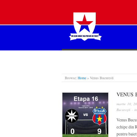
STEAUA LIBERĂ
Browse:
Home
»
Venus Bucuresti
VENUS B
martie 10, 2
București
· i
Venus Bucure
echipe din R
pentru baiet