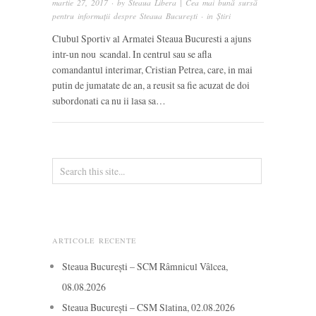
martie 27, 2017
· by
Steaua Libera | Cea mai bună sursă
pentru informații despre Steaua București
· in
Știri
Clubul Sportiv al Armatei Steaua Bucuresti a ajuns
intr-un nou scandal. In centrul sau se afla
comandantul interimar, Cristian Petrea, care, in mai
putin de jumatate de an, a reusit sa fie acuzat de doi
subordonati ca nu ii lasa sa…
ARTICOLE RECENTE
Steaua București – SCM Râmnicul Vâlcea,
08.08.2026
Steaua București – CSM Slatina, 02.08.2026