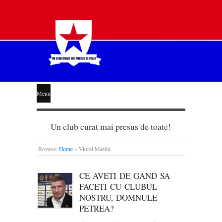
STEAUA
Menu
LIBERĂ
Un club curat mai presus de toate!
Browse:
Home
»
Viorel Mazilu
CE AVETI DE GAND SA
FACETI CU CLUBUL
NOSTRU, DOMNULE
PETREA?