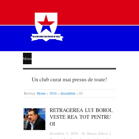
STEAUA
Menu
LIBERĂ
Un club curat mai presus de toate!
Browse:
Home
»
2016
»
decembrie
»
05
RETRAGEREA LUI BOROI,
VESTE REA TOT PENTRU
OI
decembrie 5, 2016
· by
Steaua Libera |