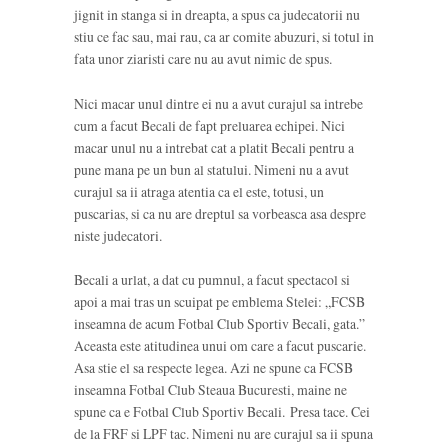
jignit in stanga si in dreapta, a spus ca judecatorii nu
stiu ce fac sau, mai rau, ca ar comite abuzuri, si totul in
fata unor ziaristi care nu au avut nimic de spus.
Nici macar unul dintre ei nu a avut curajul sa intrebe
cum a facut Becali de fapt preluarea echipei. Nici
macar unul nu a intrebat cat a platit Becali pentru a
pune mana pe un bun al statului. Nimeni nu a avut
curajul sa ii atraga atentia ca el este, totusi, un
puscarias, si ca nu are dreptul sa vorbeasca asa despre
niste judecatori.
Becali a urlat, a dat cu pumnul, a facut spectacol si
apoi a mai tras un scuipat pe emblema Stelei: „FCSB
inseamna de acum Fotbal Club Sportiv Becali, gata.”
Aceasta este atitudinea unui om care a facut puscarie.
Asa stie el sa respecte legea. Azi ne spune ca FCSB
inseamna Fotbal Club Steaua Bucuresti, maine ne
spune ca e Fotbal Club Sportiv Becali. Presa tace. Cei
de la FRF si LPF tac. Nimeni nu are curajul sa ii spuna