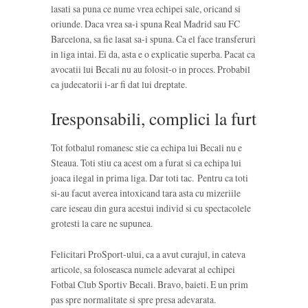
lasati sa puna ce nume vrea echipei sale, oricand si
oriunde. Daca vrea sa-i spuna Real Madrid sau FC
Barcelona, sa fie lasat sa-i spuna. Ca el face transferuri
in liga intai. Ei da, asta e o explicatie superba. Pacat ca
avocatii lui Becali nu au folosit-o in proces. Probabil
ca judecatorii i-ar fi dat lui dreptate.
Iresponsabili, complici la furt
Tot fotbalul romanesc stie ca echipa lui Becali nu e
Steaua. Toti stiu ca acest om a furat si ca echipa lui
joaca ilegal in prima liga. Dar toti tac. Pentru ca toti
si-au facut averea intoxicand tara asta cu mizeriile
care ieseau din gura acestui individ si cu spectacolele
grotesti la care ne supunea.
Felicitari ProSport-ului, ca a avut curajul, in cateva
articole, sa foloseasca numele adevarat al echipei
Fotbal Club Sportiv Becali. Bravo, baieti. E un prim
pas spre normalitate si spre presa adevarata.