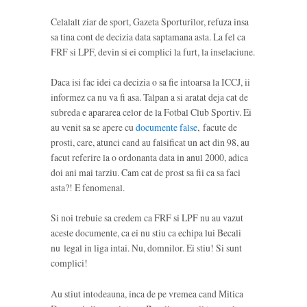
Celalalt ziar de sport, Gazeta Sporturilor, refuza insa
sa tina cont de decizia data saptamana asta. La fel ca
FRF si LPF, devin si ei complici la furt, la inselaciune.
Daca isi fac idei ca decizia o sa fie intoarsa la ICCJ, ii
informez ca nu va fi asa. Talpan a si aratat deja cat de
subreda e apararea celor de la Fotbal Club Sportiv. Ei
au venit sa se apere cu
documente false
, facute de
prosti, care, atunci cand au falsificat un act din 98, au
facut referire la o ordonanta data in anul 2000, adica
doi ani mai tarziu. Cam cat de prost sa fii ca sa faci
asta?! E fenomenal.
Si noi trebuie sa credem ca FRF si LPF nu au vazut
aceste documente, ca ei nu stiu ca echipa lui Becali
nu legal in liga intai. Nu, domnilor. Ei stiu! Si sunt
complici!
Au stiut intodeauna, inca de pe vremea cand Mitica