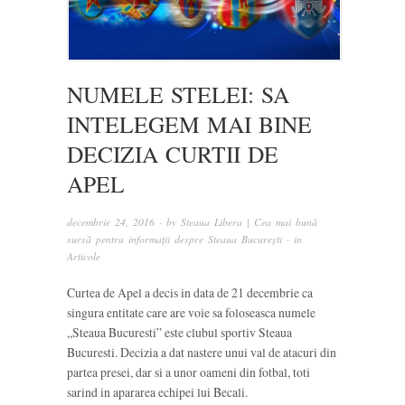
NUMELE STELEI: SA
INTELEGEM MAI BINE
DECIZIA CURTII DE
APEL
decembrie 24, 2016
· by
Steaua Libera | Cea mai bună
sursă pentru informații despre Steaua București
· in
Articole
Curtea de Apel a decis in data de 21 decembrie ca
singura entitate care are voie sa foloseasca numele
„Steaua Bucuresti” este clubul sportiv Steaua
Bucuresti. Decizia a dat nastere unui val de atacuri din
partea presei, dar si a unor oameni din fotbal, toti
sarind in apararea echipei lui Becali.