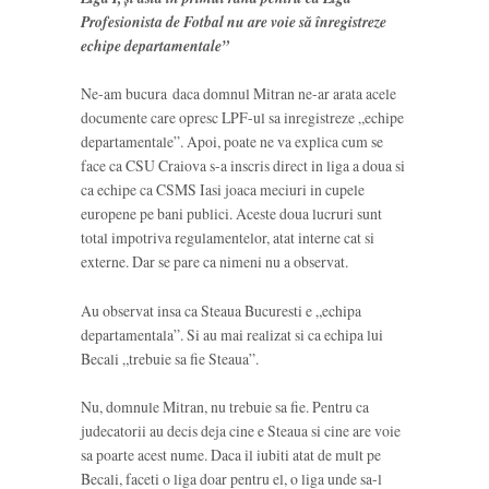
Profesionista de Fotbal nu are voie să înregistreze
echipe departamentale”
Ne-am bucura daca domnul Mitran ne-ar arata acele
documente care opresc LPF-ul sa inregistreze „echipe
departamentale”. Apoi, poate ne va explica cum se
face ca CSU Craiova s-a inscris direct in liga a doua si
ca echipe ca CSMS Iasi joaca meciuri in cupele
europene pe bani publici. Aceste doua lucruri sunt
total impotriva regulamentelor, atat interne cat si
externe. Dar se pare ca nimeni nu a observat.
Au observat insa ca Steaua Bucuresti e „echipa
departamentala”. Si au mai realizat si ca echipa lui
Becali „trebuie sa fie Steaua”.
Nu, domnule Mitran, nu trebuie sa fie. Pentru ca
judecatorii au decis deja cine e Steaua si cine are voie
sa poarte acest nume. Daca il iubiti atat de mult pe
Becali, faceti o liga doar pentru el, o liga unde sa-l