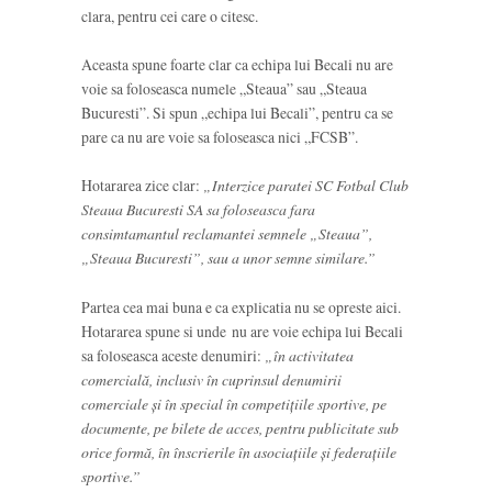
clara, pentru cei care o citesc.
Aceasta spune foarte clar ca echipa lui Becali nu are
voie sa foloseasca numele „Steaua” sau „Steaua
Bucuresti”. Si spun „echipa lui Becali”, pentru ca se
pare ca nu are voie sa foloseasca nici „FCSB”.
Hotararea zice clar:
„Interzice paratei SC Fotbal Club
Steaua Bucuresti SA sa foloseasca fara
consimtamantul reclamantei semnele „Steaua”,
„Steaua Bucuresti”, sau a unor semne similare.”
Partea cea mai buna e ca explicatia nu se opreste aici.
Hotararea spune si unde nu are voie echipa lui Becali
sa foloseasca aceste denumiri:
„în activitatea
comercială, inclusiv în cuprinsul denumirii
comerciale şi în special în competiţiile sportive, pe
documente, pe bilete de acces, pentru publicitate sub
orice formă, în înscrierile în asociaţiile şi federaţiile
sportive.”