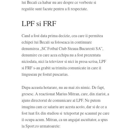
lui Becali ca habar nu are despre ce vorbeste si
regulile sunt facute pentru a fi respectate.
LPF si FRF
Cand a fost data prima decizie, cea care ii permitea
echipei lui Becali sa foloseaca in continuare
denumirea „SC Fotbal Club Steaua Bucuresti SA”,
denumire cu care acea echipa nu a fost prezentata
niciodata, nici la televizor si nici in presa scrisa, LPF
si FRF s-au grabit sa trimita comunicate in care il
linguseau pe fostul puscarias.
Dupa aceasta hotarare, nu au mai zis nimic. De fapt,
gresesc. A reactionat Marius Mitran, care, din ziarist, a
ajuns directorul de comunicare al LPF. Ne putem
imagina cam ce salariu are acesta acolo, dar si de ce a
fost luat fix din studiou si teleportat pe scaunul pe care
il ocupa acum. Mitran, ca un angajat ascultator, a spus
la Sport.ro urmatoarele: