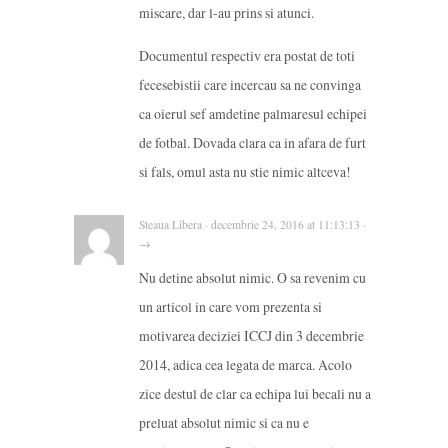
miscare, dar l-au prins si atunci.
Documentul respectiv era postat de toti
fecesebistii care incercau sa ne convinga
ca oierul sef amdetine palmaresul echipei
de fotbal. Dovada clara ca in afara de furt
si fals, omul asta nu stie nimic altceva!
Steaua Libera · decembrie 24, 2016 at 11:13:13 ·
→
Nu detine absolut nimic. O sa revenim cu
un articol in care vom prezenta si
motivarea deciziei ICCJ din 3 decembrie
2014, adica cea legata de marca. Acolo
zice destul de clar ca echipa lui becali nu a
preluat absolut nimic si ca nu e