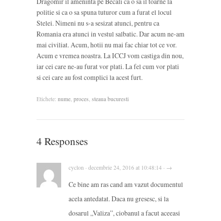
Dragomir il ameninta pe Becali ca o sa il toarne la
politie si ca o sa spuna tuturor cum a furat el locul
Stelei. Nimeni nu s-a sesizat atunci, pentru ca
Romania era atunci in vestul salbatic. Dar acum ne-am
mai civiliat. Acum, hotii nu mai fac chiar tot ce vor.
Acum e vremea noastra. La ICCJ vom castiga din nou,
iar cei care ne-au furat vor plati. La fel cum vor plati
si cei care au fost complici la acest furt.
Etichete:
nume
,
proces
,
steaua bucuresti
4 Responses
cyclon · decembrie 24, 2016 at 10:48:14 · →
Ce bine am ras cand am vazut documentul
acela antedatat. Daca nu gresesc, si la
dosarul „Valiza”, ciobanul a facut aceeasi