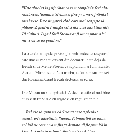
”Este absolut îngrijorător ce se întâmplă în fotbalul
românesc. Steaua e Steaua şi ţine pe umeri fotbalul
românesc. Este singurul club care mai reuşeşte să
plătească pentru transferuri şi din acei bani ţine alte
10 cluburi. Liga I fără Steaua ar fi un coşmar, nici
nu vrem să ne gândim.”
La o cautare rapida pe Google, veti vedea ca raspunsul
este luat cuvant cu cuvant din declaratii date deja de
Becali si de Meme Stoica, cu saptamani si luni inainte.
Asa stie Mitran sa isi faca treaba, la fel ca restul presei
din Romania. Cand Becali dicteaza, ei scriu.
Dar Mitran nu s-a oprit aici. A decis ca stie el mai bine
cum stau treburile cu legile si cu regulamentele:
”Trebuie să spunem că Steaua care a pierdut
aseară este adevărata Steaua. E imposibil ca noua
echipă pe care o va înfiinţa Armata să fie primită în
Liga I, şi asta în primul rând pentru că Liga