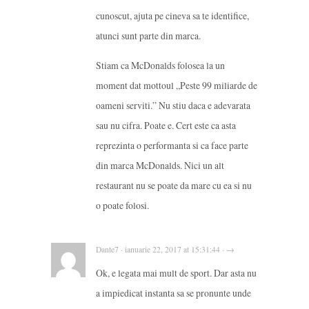
cunoscut, ajuta pe cineva sa te identifice,
atunci sunt parte din marca.
Stiam ca McDonalds folosea la un
moment dat mottoul „Peste 99 miliarde de
oameni serviti.” Nu stiu daca e adevarata
sau nu cifra. Poate e. Cert este ca asta
reprezinta o performanta si ca face parte
din marca McDonalds. Nici un alt
restaurant nu se poate da mare cu ea si nu
o poate folosi.
Dante7 · ianuarie 22, 2017 at 15:31:44 · →
Ok, e legata mai mult de sport. Dar asta nu
a impiedicat instanta sa se pronunte unde