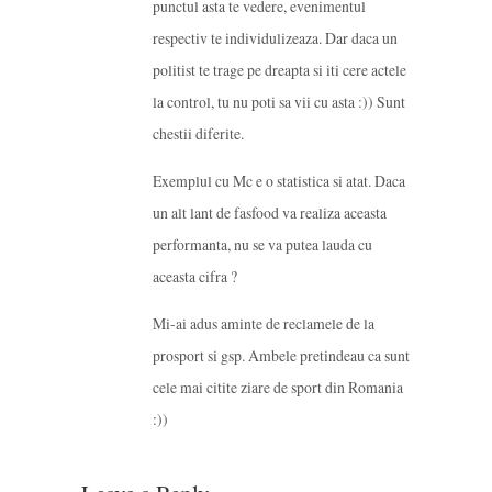
punctul asta te vedere, evenimentul
respectiv te individulizeaza. Dar daca un
politist te trage pe dreapta si iti cere actele
la control, tu nu poti sa vii cu asta :)) Sunt
chestii diferite.
Exemplul cu Mc e o statistica si atat. Daca
un alt lant de fasfood va realiza aceasta
performanta, nu se va putea lauda cu
aceasta cifra ?
Mi-ai adus aminte de reclamele de la
prosport si gsp. Ambele pretindeau ca sunt
cele mai citite ziare de sport din Romania
:))