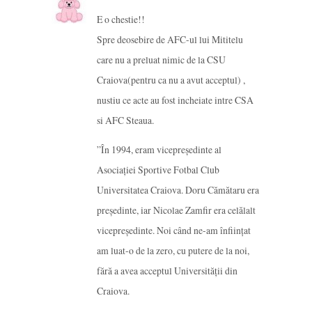
E o chestie!!
Spre deosebire de AFC-ul lui Mititelu
care nu a preluat nimic de la CSU
Craiova(pentru ca nu a avut acceptul) ,
nustiu ce acte au fost incheiate intre CSA
si AFC Steaua.
”În 1994, eram vicepreşedinte al
Asociaţiei Sportive Fotbal Club
Universitatea Craiova. Doru Cămătaru era
preşedinte, iar Nicolae Zamfir era celălalt
vicepreşedinte. Noi când ne-am înfiinţat
am luat-o de la zero, cu putere de la noi,
fără a avea acceptul Universităţii din
Craiova.