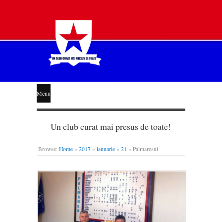
STEAUA
Menu
LIBERĂ
Un club curat mai presus de toate!
Browse:
Home
»
2017
»
ianuarie
»
21
»
Palmaresul