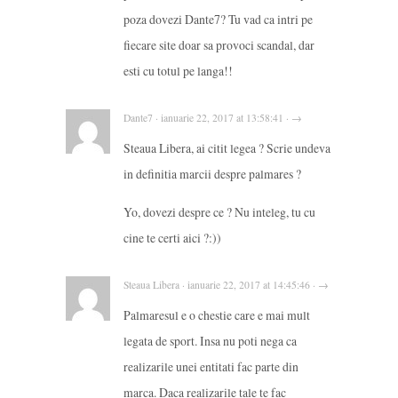
poza dovezi Dante7? Tu vad ca intri pe
fiecare site doar sa provoci scandal, dar
esti cu totul pe langa!!
Dante7 · ianuarie 22, 2017 at 13:58:41 · →
Steaua Libera, ai citit legea ? Scrie undeva
in definitia marcii despre palmares ?
Yo, dovezi despre ce ? Nu inteleg, tu cu
cine te certi aici ?:))
Steaua Libera · ianuarie 22, 2017 at 14:45:46 · →
Palmaresul e o chestie care e mai mult
legata de sport. Insa nu poti nega ca
realizarile unei entitati fac parte din
marca. Daca realizarile tale te fac