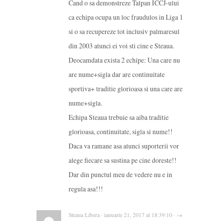
Cand o sa demonstreze Talpan ICCJ-ului
ca echipa ocupa un loc fraudulos in Liga 1
si o sa recupereze tot inclusiv palmaresul
din 2003 atunci ei voi sti cine e Steaua.
Deocamdata exista 2 echipe: Una care nu
are nume+sigla dar are continuitate
sportiva+ traditie glorioasa si una care are
nume+sigla.
Echipa Steaua trebuie sa aiba traditie
glorioasa, continuitate, sigla si nume!!
Daca va ramane asa atunci suporterii vor
alege fiecare sa sustina pe cine doreste!!
Dar din punctul meu de vedere nu e in
regula asa!!!
Steaua Libera · ianuarie 21, 2017 at 18:39:10 · →