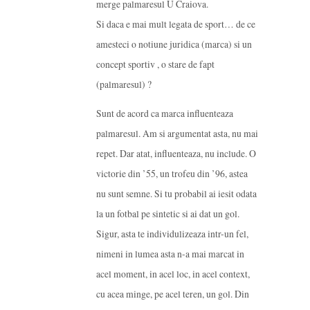
merge palmaresul U Craiova.
Si daca e mai mult legata de sport… de ce
amesteci o notiune juridica (marca) si un
concept sportiv , o stare de fapt
(palmaresul) ?
Sunt de acord ca marca influenteaza
palmaresul. Am si argumentat asta, nu mai
repet. Dar atat, influenteaza, nu include. O
victorie din ’55, un trofeu din ’96, astea
nu sunt semne. Si tu probabil ai iesit odata
la un fotbal pe sintetic si ai dat un gol.
Sigur, asta te individulizeaza intr-un fel,
nimeni in lumea asta n-a mai marcat in
acel moment, in acel loc, in acel context,
cu acea minge, pe acel teren, un gol. Din