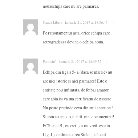
nouaechipa care nu are palmares.
Steaua Libera · ianuarie 21, 2017 at 18:36:45 · →
Pe rationamentul asta, orice echipa care
retrogradeaza devine o echipa noua.
Fcsbistu’ · ianuarie 21, 2017 at 18:49:52 · →
Echipa din liga a 5- a (daca se inscrie) nu
are nici istorie si nici palmares! Este o
entitate nou infiintata, de fotbal amator,
care abia isi va lua certificatul de nastere!
Nu poate pretinde ceva din anii anteriori!
Si asta au spus-o si altii, mai documentati!
FCSteauaB , ca vreti, ca nu vreti, este in
Liga1, continuatoarea Stelei, pe locul