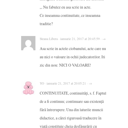
„. Nu fabulez eu asa scrie in acte.
Ce inseamna continuitate, ce inseamna
traditie?
Steaua Libera · ianuarie 21, 2017 at 20:45:59 · →
Asa scrie in actele ciobanului, acte care nu
au nici o valoare in ochii judecatorilor. Iti
zic din nou: NICI O VALOARE!
YO · ianuarie 21, 2017 at 20:05:21 · →
CONTINUITÁTE, continuități, s. f. Faptul
de a fi continuu; continuare sau existență
fără întrerupere. Una din laturile muncii
didactice, a cărei riguroasă traducere în
viață constituie cheia desfășurării cu