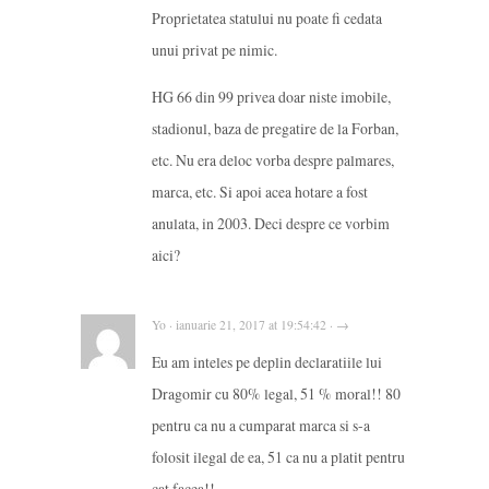
Proprietatea statului nu poate fi cedata
unui privat pe nimic.
HG 66 din 99 privea doar niste imobile,
stadionul, baza de pregatire de la Forban,
etc. Nu era deloc vorba despre palmares,
marca, etc. Si apoi acea hotare a fost
anulata, in 2003. Deci despre ce vorbim
aici?
Yo · ianuarie 21, 2017 at 19:54:42 · →
Eu am inteles pe deplin declaratiile lui
Dragomir cu 80% legal, 51 % moral!! 80
pentru ca nu a cumparat marca si s-a
folosit ilegal de ea, 51 ca nu a platit pentru
cat facea!!