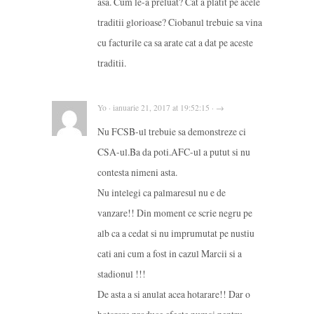
asa. Cum le-a preluat? Cat a platit pe acele
traditii glorioase? Ciobanul trebuie sa vina
cu facturile ca sa arate cat a dat pe aceste
traditii.
Yo · ianuarie 21, 2017 at 19:52:15 · →
Nu FCSB-ul trebuie sa demonstreze ci
CSA-ul.Ba da poti.AFC-ul a putut si nu
contesta nimeni asta.
Nu intelegi ca palmaresul nu e de
vanzare!! Din moment ce scrie negru pe
alb ca a cedat si nu imprumutat pe nustiu
cati ani cum a fost in cazul Marcii si a
stadionul !!!
De asta a si anulat acea hotarare!! Dar o