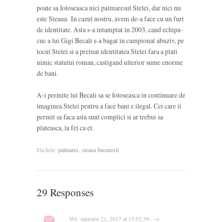
poate sa foloseasca nici palmaresul Stelei, dar nici nu
este Steaua. In cazul nostru, avem de-a face cu un furt
de identitate. Asta s-a intamplat in 2003, cand echipa-
cuc a lui Gigi Becali s-a bagat in campionat abuziv, pe
locul Stelei si a preluat identitatea Stelei fara a plati
nimic statului roman, castigand ulterior sume enorme
de bani.
A-i permite lui Becali sa se foloseasca in continuare de
imaginea Stelei pentru a face bani e ilegal. Cei care ii
permit sa faca asta sunt complici si ar trebui sa
plateasca, la fel ca el.
Etichete:
palmares
,
steaua bucuresti
29 Responses
YO · ianuarie 21, 2017 at 15:52:39 · →