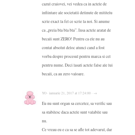
cazul craiovei, vei vedea ca in actele de
infiintare ale societatii detinute de mititelu
scrie exact la fel ce scrie la noi. Si anume
ca „preia bla bla bla”. Insa actele aratat de
becali sunt ZERO! Pentru ca ele nu au
contat absolut deloc atunci cand a fost
vorba despre procesul pentru marca si cel
pentru nume. Deci lasati actele false ale lui
becali, ca au zero valoare.
YO · ianuarie 21, 2017 at 17:24:00 · →
Eu nu sunt organ sa cercetez, sa verific sau
sa stabilesc daca actele sunt valabile sau
nu.
Ce vreau eu e ca sa se afle tot adevarul, dar