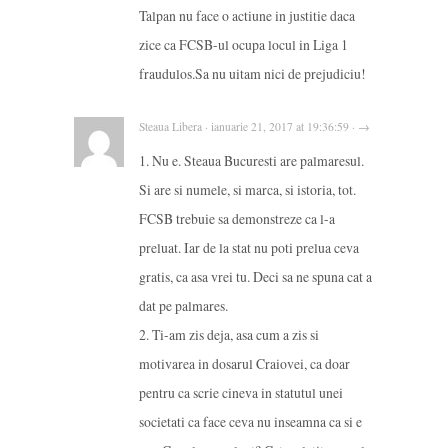
Talpan nu face o actiune in justitie daca
zice ca FCSB-ul ocupa locul in Liga 1
fraudulos.Sa nu uitam nici de prejudiciu!
Steaua Libera · ianuarie 21, 2017 at 19:36:59 · →
1. Nu e. Steaua Bucuresti are palmaresul.
Si are si numele, si marca, si istoria, tot.
FCSB trebuie sa demonstreze ca l-a
preluat. Iar de la stat nu poti prelua ceva
gratis, ca asa vrei tu. Deci sa ne spuna cat a
dat pe palmares.
2. Ti-am zis deja, asa cum a zis si
motivarea in dosarul Craiovei, ca doar
pentru ca scrie cineva in statutul unei
societati ca face ceva nu inseamna ca si e