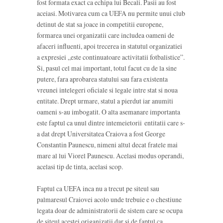
fost formata exact ca echipa lui Becali. Pasii au fost
aceiasi. Motivarea cum ca UEFA nu permite unui club
detinut de stat sa joace in competitii europene,
formarea unei organizatii care includea oameni de
afaceri influenti, apoi trecerea in statutul organizatiei
a expresiei „este continuatoare activitatii fotbalistice”.
Si, pasul cel mai important, totul facut cu de la sine
putere, fara aprobarea statului sau fara existenta
vreunei intelegeri oficiale si legale intre stat si noua
entitate. Drept urmare, statul a pierdut iar anumiti
oameni s-au imbogatit. O alta asemanare importanta
este faptul ca unul dintre intemeietorii entitatii care s-
a dat drept Universitatea Craiova a fost George
Constantin Paunescu, nimeni altul decat fratele mai
mare al lui Viorel Paunescu. Acelasi modus operandi,
acelasi tip de tinta, acelasi scop.
Faptul ca UEFA inca nu a trecut pe siteul sau
palmaresul Craiovei acolo unde trebuie e o chestiune
legata doar de administratorii de sistem care se ocupa
de siteul acestei origanizatii dar si de faptul ca