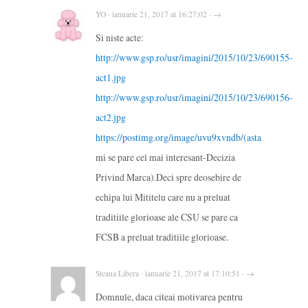
YO · ianuarie 21, 2017 at 16:27:02 · →
Si niste acte:
http://www.gsp.ro/usr/imagini/2015/10/23/690155-
act1.jpg
http://www.gsp.ro/usr/imagini/2015/10/23/690156-
act2.jpg
https://postimg.org/image/uvu9xvndb/(asta
mi se pare cel mai interesant-Decizia
Privind Marca).Deci spre deosebire de
echipa lui Mititelu care nu a preluat
traditiile glorioase ale CSU se pare ca
FCSB a preluat traditiile glorioase.
Steaua Libera · ianuarie 21, 2017 at 17:10:51 · →
Domnule, daca citeai motivarea pentru