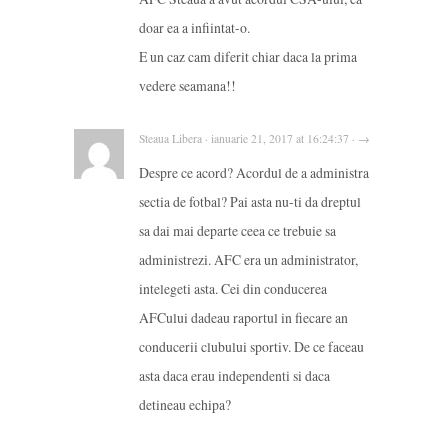
doar ea a infiintat-o.
E un caz cam diferit chiar daca la prima
vedere seamana!!
Steaua Libera · ianuarie 21, 2017 at 16:24:37 · →
Despre ce acord? Acordul de a administra
sectia de fotbal? Pai asta nu-ti da dreptul
sa dai mai departe ceea ce trebuie sa
administrezi. AFC era un administrator,
intelegeti asta. Cei din conducerea
AFCului dadeau raportul in fiecare an
conducerii clubului sportiv. De ce faceau
asta daca erau independenti si daca
detineau echipa?