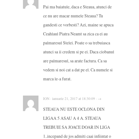
Pai ma baiatule, daca e Steaua, atunci de
ce nu are macar numele Steaua? Tu
gandesti ce vorbesti? Azi, maine se apuca
Ceahlaul Piatra Neamt sa zica ca ei au
palmaresul Stelei. Poate o sa trebuiasca
atunci sa ii credem si pe ei. Daca ciobanul
are palmaresul, sa arate factura. Ca sa
vedem si noi cat a dat pe el. Ca numele si
marca le-a furat.
ION · ianuarie 21, 2017 at 18:30:09 · →
STEAUA NU ESTE OCLONA DIN
LIGAA 5 ASAU A 4 A. STEAUA
TREBUIE SA JOACE DOAR IN LIGA
1..incepand de jos admiti caai infiintat o