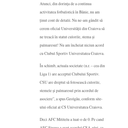
Atunci, din dorinţa de a continua
activitatea fotbalistică în Bănie, nu am
ţinut cont de detalii. Nu ne-am gândit să
cerem oficial Universităţii din Craiova să
ne treacă în statut culorile, stema şi
palmaresul! Nu am încheiat niciun acord
cu Clubul Sportiv Universitatea Craiova.
În schimb, actuala societate (n.r. – cea din
Liga 1) are acceptul Clubului Sportiv.
CSU are dreptul să folosească culorile,
stemele şi palmaresul prin acordul de
asociere”, a spus Geolgău, conform site-
ului oficial al CS Universitatea Craiova.
Deci AFC Mititelu a luat-o de 0. Pe cand
AFC Steaua a avut acordul CSA-ului, ca