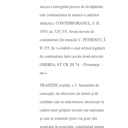
succes a întregului proces de învățămînt,
este continuitatea în muncă a cadrelor
didactice. CONTEMPORANUL, S. II,
1953, nr. 329, 5/5. Avem nevoie de
continuitate [în muncă]. C. PETRESCU, Î.
II 155. Se va stabili o mai strînsă legătură
de continuitate între aceste două articole.
GHEREA, ST. CR. III 74. – Pronunțat: -
nu-i-.
TRADÍȚIE, tradiții, s. f. Ansamblu de
concepții, de obiceiuri, de datini și de
credințe care se statornicesc istoricește în
cadrul unor grupuri sociale sau naționale
și care se transmit (prin viu grai) din
generație în generație, constituind pentru