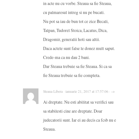
in acte nu cu vorbe. Steaua sa fie Steaua,
cu palmaresul intreg si nu pe bucati.
Nu pot sa iau de bun tot ce zice Becali,
Talpan, Tudorel Stoica, Lacatus, Dica,
Dragomir, generalii hoti sau altii.
Daca actele sunt false le donez mult saput.
Crede-ma ca nu dau 2 bani.
Dar Steaua trebuie sa fie Steaua. Si ca sa
fie Steaua trebuie sa fie completa.
Steaua Libera · ianuarie 21, 2017 at 17:57:06 · →
Ai dreptate. Nu esti abilitat sa verifici sau
sa stabilesti cine are dreptate. Doar
judecatorii sunt. Iar ei au decis ca fcsb nu e
Steaua.