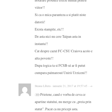
hotarare produce efecte numai pentru
viitor!!
Si ca o mica paranteza a si platit niste
datorii!
Exista stampile, etc!!
De asta nici nu cere Talpan asta in
instanta!!
Cat despre cazul FC-CSU Craiova acolo e
alta poveste!!
Dupa logica ta si FCSB-ul ar fi putut
cumpara palmaresul Unirii Urziceni!!
Steaua Libera · ianuarie 21, 2017 at 19:57:45 · →
:))) Prietene, cand e vorba de ceva ce
apartine statului, nu merge cu „preia prin
statut”. Pacat ca nu pricepi asta.