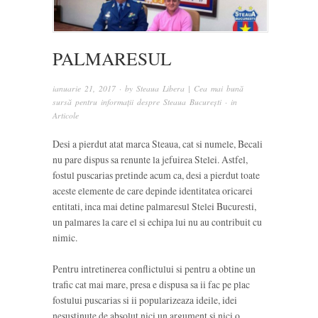
PALMARESUL
ianuarie 21, 2017
· by
Steaua Libera | Cea mai bună
sursă pentru informații despre Steaua București
· in
Articole
Desi a pierdut atat marca Steaua, cat si numele, Becali
nu pare dispus sa renunte la jefuirea Stelei. Astfel,
fostul puscarias pretinde acum ca, desi a pierdut toate
aceste elemente de care depinde identitatea oricarei
entitati, inca mai detine palmaresul Stelei Bucuresti,
un palmares la care el si echipa lui nu au contribuit cu
nimic.
Pentru intretinerea conflictului si pentru a obtine un
trafic cat mai mare, presa e dispusa sa ii fac pe plac
fostului puscarias si ii popularizeaza ideile, idei
nesustinute de absolut nici un argument si nici o