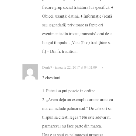
fiecare grup social trăsătura lui specifică. ♦
Obicei, uzanță; datină. ♦ Informație (reală
sau legendară) privitoare la fapte ori
evenimente din trecut, transmisă oral de-a
lungul timpului. [Var.: (înv.) tradițiúne s.
f.] – Din fr. tradition.
Dante7 · ianuarie 22, 2017 at 04:02:09 · →
2 chestiuni:
1. Puteai sa pui pozele in ordine.
2. ,,Avem deja un exemplu care ne arata ca
marca include palmaresul.” De cate ori sa-
ti spun sa citesti legea ? Nu este adevarat,
palmaresul nu face parte din marca.
Una e sa spui ca palmaresul urmeaza