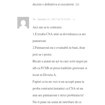
decizie e definitiva si executorie :)))
Yo · ianuarie 21, 2017 at 19:12:03 · →
Aici am sa te contrazic.
1.E treaba CSA-ului sa dovedeasca ca are
pamaresul.
2.Palmaresul nu e evaluabil in bani, doar
poti sa-l preiei.
Becali a aratat un act in care scrie negru pe
alb ca FCSB-ul preia traditiile glorioase si
locul in Divizia A.
Faptul ca tu nu vrei si nu accepti pana la
proba contrarie(instanta) ca CSA-ul nu
mai are palmaresul e strict problema ta!
Nu-ti pune un semn de intrebare de ce