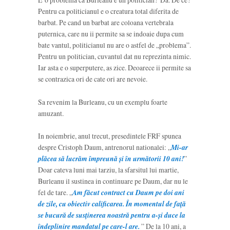
Pentru ca politicianul e o creatura total diferita de
barbat. Pe cand un barbat are coloana vertebrala
puternica, care nu ii permite sa se indoaie dupa cum
bate vantul, politicianul nu are o astfel de „problema”.
Pentru un politician, cuvantul dat nu reprezinta nimic.
Iar asta e o superputere, as zice. Deoarece ii permite sa
se contrazica ori de cate ori are nevoie.
Sa revenim la Burleanu, cu un exemplu foarte
amuzant.
In noiembrie, anul trecut, presedintele FRF spunea
despre Cristoph Daum, antrenorul nationalei: „
Mi-ar
plăcea să lucrăm împreună şi în următorii 10 ani!
”
Doar cateva luni mai tarziu, la sfarsitul lui martie,
Burleanu il sustinea in continuare pe Daum, dar nu le
fel de tare. „
Am făcut contract cu Daum pe doi ani
de zile, cu obiectiv calificarea. În momentul de față
se bucură de susținerea noastră pentru a-și duce la
îndeplinire mandatul pe care-l are.
” De la 10 ani, a