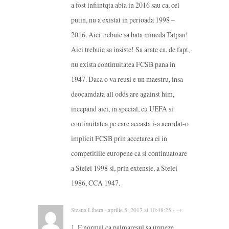
a fost infiintqta abia in 2016 sau ca, cel
putin, nu a existat in perioada 1998 –
2016. Aici trebuie sa bata mineda Talpan!
Aici trebuie sa insiste! Sa arate ca, de fapt,
nu exista continuitatea FCSB pana in
1947. Daca o va reusi e un maestru, insa
deocamdata all odds are against him,
incepand aici, in special, cu UEFA si
continuitatea pe care aceasta i-a acordat-o
implicit FCSB prin accetarea ei in
competitiile europene ca si continuatoare
a Stelei 1998 si, prin extensie, a Stelei
1986, CCA 1947.
Steaua Libera · aprilie 5, 2017 at 10:48:25 · →
1. E normal ca palmaresul sa urmeze