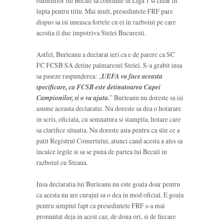
oamenilor lui Becali sa continue in Liga 1 si chiar in
lupta pentru titlu. Mai mult, presedintele FRF pare
dispus sa isi uneasca fortele cu ei in razboiul pe care
acestia il duc impotriva Stelei Bucuresti.
Astfel, Burleanu a declarat ieri ca e de parere ca SC
FC FCSB SA detine palmaresul Stelei. S-a grabit insa
sa paseze raspunderea: „
UEFA va face aceasta
specificare, ca FCSB este detinatoarea Cupei
Campionilor, si o va ajuta.
” Burleanu nu doreste sa isi
asume aceasta declaratie. Nu doreste sa dea o hotarare
in scris, oficiala, cu semnatura si stampila, hotare care
sa clarifice situatia. Nu doreste asta pentru ca stie ce a
patit Registrul Comertului, atunci cand acesta a ales sa
incalce legile si sa se puna de partea lui Becali in
razboiul cu Steaua.
Insa declaratia lui Burleanu nu este goala doar pentru
ca acesta nu are curajul sa o dea in mod oficial. E goala
pentru simplul fapt ca presedintele FRF s-a mai
pronuntat deja in acest caz, de doua ori, si de fiecare