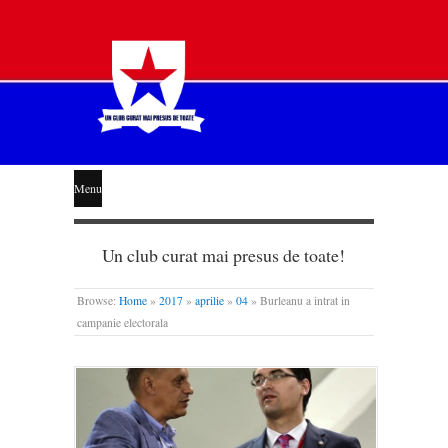
STEAUA
Menu
LIBERĂ
Un club curat mai presus de toate!
Browse:
Home
»
2017
»
aprilie
»
04
»
Burleanu a intrat in
campanie electorala