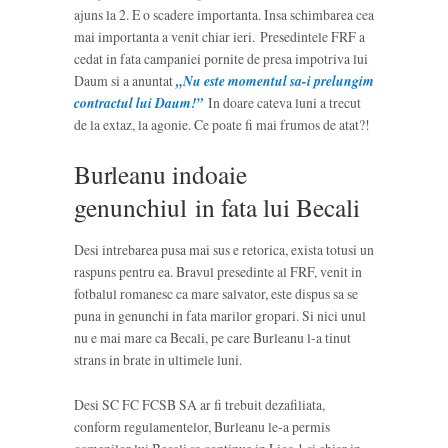
ajuns la 2. E o scadere importanta. Insa schimbarea cea
mai importanta a venit chiar ieri. Presedintele FRF a
cedat in fata campaniei pornite de presa impotriva lui
Daum si a anuntat
„Nu este momentul sa-i prelungim
contractul lui Daum!”
In doare cateva luni a trecut
de la extaz, la agonie. Ce poate fi mai frumos de atat?!
Burleanu indoaie
genunchiul in fata lui Becali
Desi intrebarea pusa mai sus e retorica, exista totusi un
raspuns pentru ea. Bravul presedinte al FRF, venit in
fotbalul romanesc ca mare salvator, este dispus sa se
puna in genunchi in fata marilor gropari. Si nici unul
nu e mai mare ca Becali, pe care Burleanu l-a tinut
strans in brate in ultimele luni.
Desi SC FC FCSB SA ar fi trebuit dezafiliata,
conform regulamentelor, Burleanu le-a permis