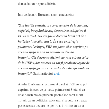
data a dat un raspuns diferit.
Iata ce declara Burleanu acum cateva zile:
”Am luat în considerare cererea celor de la Steaua,
astfel că, începând de azi, denumirea echipei va fi
FC FCSB SA. Nu am făcut decât să luăm act de o
hotărâre judecătorească.
În ceea ce privește
palmaresul echipei, FRF nu poate să se exprime pe
această speță și asta va rămâne să decidă
instanța.
Cât despre coeficient, ne vom adresa celor
de la UEFA, dar nu cred că vor fi probleme legate de
această speță, pentru că e vorba de o decizie luată în
instanță.”
Gasiti articolul
aici.
Asadar Burleanu a recunoscut ca el si FRF nu se pot
exprima in ceea ce priveste palmaresul Stelei si ca
doar o instanta de judecata poate face acest lucru.
Totusi, ca un politician adevarat, el a putut sa treaca
peste aceasta declaratie pentru a-i trimite un sarut