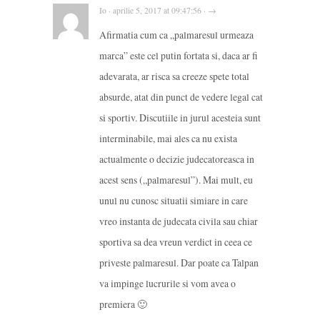
Io · aprilie 5, 2017 at 09:47:56 · →
Afirmatia cum ca „palmaresul urmeaza
marca” este cel putin fortata si, daca ar fi
adevarata, ar risca sa creeze spete total
absurde, atat din punct de vedere legal cat
si sportiv. Discutiile in jurul acesteia sunt
interminabile, mai ales ca nu exista
actualmente o decizie judecatoreasca in
acest sens („palmaresul”). Mai mult, eu
unul nu cunosc situatii simiare in care
vreo instanta de judecata civila sau chiar
sportiva sa dea vreun verdict in ceea ce
priveste palmaresul. Dar poate ca Talpan
va impinge lucrurile si vom avea o
premiera 🙂