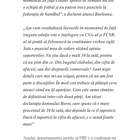
momentul de faţă Clubul Sportiv al Armatei nu are
o echipă de fotbal şi nu putem trece punctele la
federaţia de handbal”, a declarat atunci Burleanu.
„Aşa cum escaladează lucrurile în momentul de faţă
singura soluţie este o înţelegere cu CSA-ul şi FCSB-
ul să poată să folosească în continuare vechea siglă.
Ăsta e punctul meu de vedere văzând opinia
suporterilor. Nu ştiu dacă e mult 10 la sută, pentru
că nu ştim din ce. Din bugetul clubului, din cifra de
afaceri, sau din drepturile comerciale? Sunt nişte
detalii care mie mi-au scăpat, pentru că nu am fost
parte a discuţiilor. În mod cert trebuie să plăteşti ceva
atunci când nu îţi aparţine. Care este suma rămâne
de definitivat între cele două părţi. Am văzut
declaraţia domnului Boroi, care spune că e mare
procentul de 10 la sută, dar depinde la ce îl raportezi.
Dacă îl raportezi la cifra de afaceri, e o sumă foarte
mare”
Asadar, departamentul juridic al FRF i-a confirmat lui