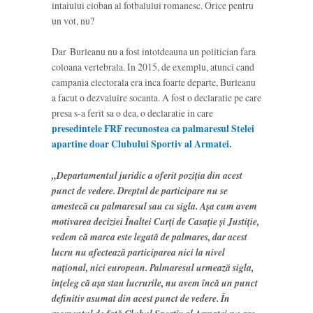
intaiului cioban al fotbalului romanesc. Orice pentru
un vot, nu?
Dar Burleanu nu a fost intotdeauna un politician fara
coloana vertebrala. In 2015, de exemplu, atunci cand
campania electorala era inca foarte departe, Burleanu
a facut o dezvaluire socanta. A fost o declaratie pe care
presa s-a ferit sa o dea, o declaratie in care
presedintele FRF recunostea ca palmaresul Stelei
apartine doar Clubului Sportiv al Armatei.
„Departamentul juridic a oferit poziţia din acest
punct de vedere. Dreptul de participare nu se
amestecă cu palmaresul sau cu sigla. Aşa cum avem
motivarea deciziei Înaltei Curţi de Casaţie şi Justiţie,
vedem că marca este legată de palmares, dar acest
lucru nu afectează participarea nici la nivel
naţional, nici european. Palmaresul urmează sigla,
înţeleg că aşa stau lucrurile, nu avem încă un punct
definitiv asumat din acest punct de vedere. În