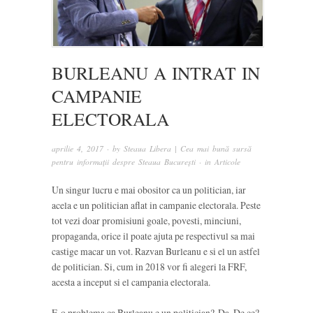
BURLEANU A INTRAT IN
CAMPANIE
ELECTORALA
aprilie 4, 2017
· by
Steaua Libera | Cea mai bună sursă
pentru informații despre Steaua București
· in
Articole
Un singur lucru e mai obositor ca un politician, iar
acela e un politician aflat in campanie electorala. Peste
tot vezi doar promisiuni goale, povesti, minciuni,
propaganda, orice il poate ajuta pe respectivul sa mai
castige macar un vot. Razvan Burleanu e si el un astfel
de politician. Si, cum in 2018 vor fi alegeri la FRF,
acesta a inceput si el campania electorala.
E o problema ca Burleanu e un politician? Da. De ce?