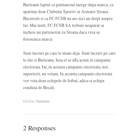
Burleanu faptul ca palmaresul merge dupa marca, ca
apartine doar Clubului Sportiv al Armatei Steaua
Bucuresti si ca FC FCSB nu are nici un drept asupra
lui. Mai mult, FC FCSB SA trebuie neaparat sa
incheie un parteneriat cu Steaua daca vrea sa
foloseasca marca.
Sunt lucruri pe care le stiam deja. Sunt lucruri pe care
le stie si Burleanu. Insa el se afla acum in campanie
electorala. Iar, in aceasta campanie electorala, noi,
suporterii, nu votam. In aceasta campanie electorala
vor vota doar echipele de fotbal, adica si echipa
condusa de Becali.
Etichete:
burleanu
2 Responses