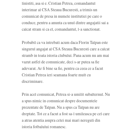
linistiti, asa si e. Cristian Petrea, comandantul
interimar al CSA Steaua Bucuresti, a trimis un
comunicat de presa in numele institutiei pe care o
conduce, pentru a anunta ca unul dintre angajatii sai a
calcat stram si ca el, comandantul, l-a sanctionat.
Probabil ca va intrebati acum daca Florin Talpan este
singurul angajat al CSA Steaua Bucuresti care a calcat
stramb in toata istoria clubului. Pana acum nu am mai
vazut astfel de comunicate, deci s-ar putea sa fie
adevarat. Ar fi bine sa fie, pentru ca ceea ce a facut
Cristian Petrea ieri seamana foarte mult cu
discriminare.
Prin acel comunicat, Petrea si-a umilit subalternul. Nu
a spus nimic in comunicat despre documentele
prezentate de Talpan. Nu a spus ca Talpan nu are
dreptate. Tot ce a facut a fost sa-l umileasca pe cel care
a atras atentia asupra celei mai mari nereguli din
istoria fotbalului romanesc.