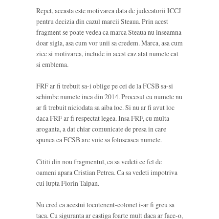
Repet, aceasta este motivarea data de judecatorii ICCJ
pentru decizia din cazul marcii Steaua. Prin acest
fragment se poate vedea ca marca Steaua nu inseamna
doar sigla, asa cum vor unii sa credem. Marca, asa cum
zice si motivarea, include in acest caz atat numele cat
si emblema.
FRF ar fi trebuit sa-i oblige pe cei de la FCSB sa-si
schimbe numele inca din 2014. Procesul cu numele nu
ar fi trebuit niciodata sa aiba loc. Si nu ar fi avut loc
daca FRF ar fi respectat legea. Insa FRF, cu multa
aroganta, a dat chiar comunicate de presa in care
spunea ca FCSB are voie sa foloseasca numele.
Cititi din nou fragmentul, ca sa vedeti ce fel de
oameni apara Cristian Petrea. Ca sa vedeti impotriva
cui lupta Florin Talpan.
Nu cred ca acestui locotenent-colonel i-ar fi greu sa
taca. Cu siguranta ar castiga foarte mult daca ar face-o,