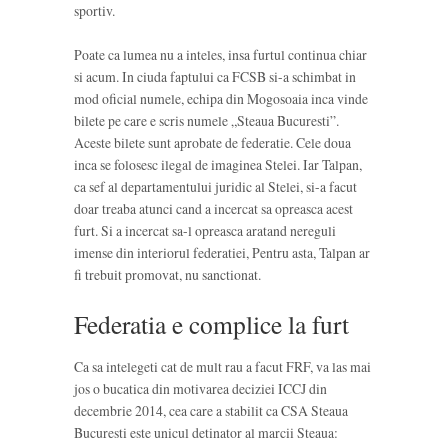
sportiv.
Poate ca lumea nu a inteles, insa furtul continua chiar
si acum. In ciuda faptului ca FCSB si-a schimbat in
mod oficial numele, echipa din Mogosoaia inca vinde
bilete pe care e scris numele „Steaua Bucuresti”.
Aceste bilete sunt aprobate de federatie. Cele doua
inca se folosesc ilegal de imaginea Stelei. Iar Talpan,
ca sef al departamentului juridic al Stelei, si-a facut
doar treaba atunci cand a incercat sa opreasca acest
furt. Si a incercat sa-l opreasca aratand nereguli
imense din interiorul federatiei, Pentru asta, Talpan ar
fi trebuit promovat, nu sanctionat.
Federatia e complice la furt
Ca sa intelegeti cat de mult rau a facut FRF, va las mai
jos o bucatica din motivarea deciziei ICCJ din
decembrie 2014, cea care a stabilit ca CSA Steaua
Bucuresti este unicul detinator al marcii Steaua: