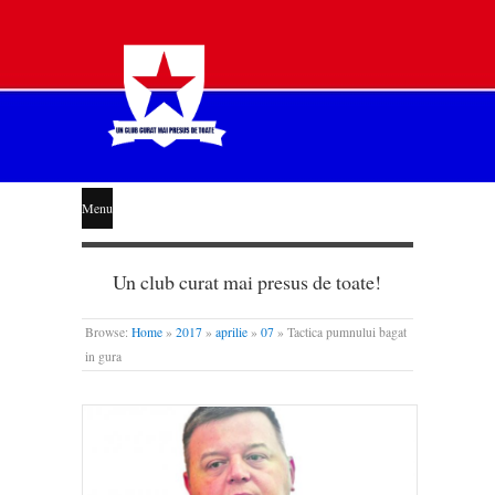
STEAUA
Menu
LIBERĂ
Un club curat mai presus de toate!
Browse:
Home
»
2017
»
aprilie
»
07
»
Tactica pumnului bagat
in gura