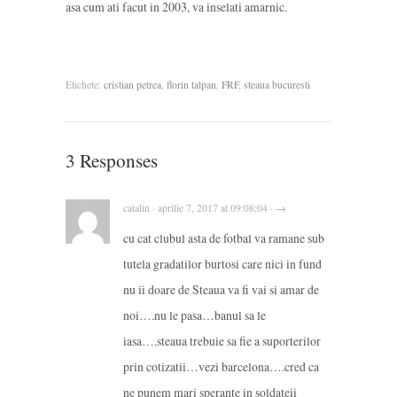
asa cum ati facut in 2003, va inselati amarnic.
Etichete:
cristian petrea
,
florin talpan
,
FRF
,
steaua bucuresti
3 Responses
catalin · aprilie 7, 2017 at 09:08:04 · →
cu cat clubul asta de fotbal va ramane sub
tutela gradatilor burtosi care nici in fund
nu ii doare de Steaua va fi vai si amar de
noi….nu le pasa…banul sa le
iasa….steaua trebuie sa fie a suporterilor
prin cotizatii…vezi barcelona….cred ca
ne punem mari sperante in soldateii