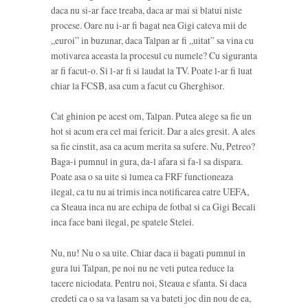
daca nu si-ar face treaba, daca ar mai si blatui niste
procese. Oare nu i-ar fi bagat nea Gigi cateva mii de
„euroi” in buzunar, daca Talpan ar fi „uitat” sa vina cu
motivarea aceasta la procesul cu numele? Cu siguranta
ar fi facut-o. Si l-ar fi si laudat la TV. Poate l-ar fi luat
chiar la FCSB, asa cum a facut cu Gherghisor.
Cat ghinion pe acest om, Talpan. Putea alege sa fie un
hot si acum era cel mai fericit. Dar a ales gresit. A ales
sa fie cinstit, asa ca acum merita sa sufere. Nu, Petreo?
Baga-i pumnul in gura, da-l afara si fa-l sa dispara.
Poate asa o sa uite si lumea ca FRF functioneaza
ilegal, ca tu nu ai trimis inca notificarea catre UEFA,
ca Steaua inca nu are echipa de fotbal si ca Gigi Becali
inca face bani ilegal, pe spatele Stelei.
Nu, nu! Nu o sa uite. Chiar daca ii bagati pumnul in
gura lui Talpan, pe noi nu ne veti putea reduce la
tacere niciodata. Pentru noi, Steaua e sfanta. Si daca
credeti ca o sa va lasam sa va bateti joc din nou de ea,