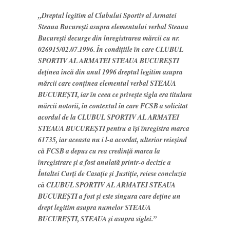
„Dreptul legitim al Clubului Sportiv al Armatei
Steaua Bucureşti asupra elementului verbal Steaua
Bucureşti decurge din înregistrarea mărcii cu nr.
026915/02.07.1996. În condiţiile în care CLUBUL
SPORTIV AL ARMATEI STEAUA BUCUREŞTI
deţinea încă din anul 1996 dreptul legitim asupra
mărcii care conţinea elementul verbal STEAUA
BUCUREŞTI, iar în ceea ce priveşte sigla era titulara
mărcii notorii, în contextul în care FCSB a solicitat
acordul de la CLUBUL SPORTIV AL ARMATEI
STEAUA BUCUREŞTI pentru a îşi înregistra marca
61735, iar aceasta nu i l-a acordat, ulterior reieşind
că FCSB a depus cu rea credinţă marca la
înregistrare şi a fost anulată printr-o decizie a
Întaltei Curţi de Casaţie şi Justiţie, reiese concluzia
că CLUBUL SPORTIV AL ARMATEI STEAUA
BUCUREŞTI a fost şi este singura care deţine un
drept legitim asupra numelor STEAUA
BUCUREŞTI, STEAUA şi asupra siglei.”