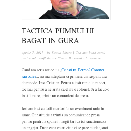
TACTICA PUMNULUI
BAGAT IN GURA
aprilie 7, 2017
· by
Steaua Libera | Cea mai bună sursă
pentru informații despre Steaua București
· in
Articole
Cand am scris articolul „
Ce esti tu, Petreo? Colonel
sau oaie?
„, nu ma asteptam sa primesc un raspuns asa
de repede. Insa Cristian Petrea a iesit rapid la raport,
tocmai pentru a ne arata ca el nu e colonel. Si a facut-o
in stil mare, printr-un comunicat de presa.
Ieri am fost cu totii martori la un eveniment unic in
lume. O institutie a trimis un comunicat de presa
pentru pentru a spune intregii tari ca isi sanctioneaza
un angajat. Daca ceea ce ati citit vi se pare ciudat, stati