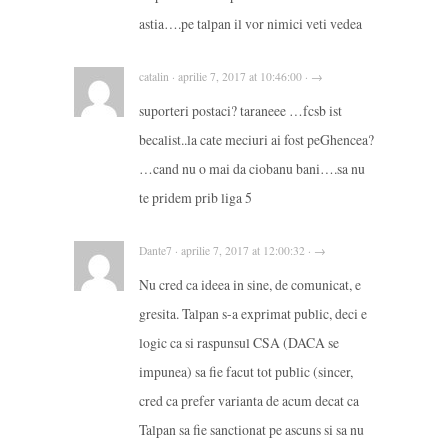
astia….pe talpan il vor nimici veti vedea
catalin · aprilie 7, 2017 at 10:46:00 · →
suporteri postaci? taraneee …fcsb ist
becalist..la cate meciuri ai fost peGhencea?
…cand nu o mai da ciobanu bani….sa nu
te pridem prib liga 5
Dante7 · aprilie 7, 2017 at 12:00:32 · →
Nu cred ca ideea in sine, de comunicat, e
gresita. Talpan s-a exprimat public, deci e
logic ca si raspunsul CSA (DACA se
impunea) sa fie facut tot public (sincer,
cred ca prefer varianta de acum decat ca
Talpan sa fie sanctionat pe ascuns si sa nu