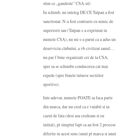
stim ce ,,gandeste” CSA-ul)
In schimb, nu inteleg DE CE Talpan a fost
sanctionat. N-a fost contrazis cu nimic de
superiorii sau (Talpan s-a exprimat in
numele CSA), nu mi s-a parut ca a adus un
deserviciu clubului, a vb civilizat samd…
nu par f bine organizati cei de la CSA,
sper sa se schimbe conducerea cat mai
repede (spre binele tuturor sectiilor
sportive).
Intr-adevar, numele POATE sa faca parte
din marca, dar nu cred ca e valabil si in
cazul de fata (desi asa credeam si eu
initial), pt simplul fapt ca au fost 2 procese
diferite in acest sens (unul pt marca si unul