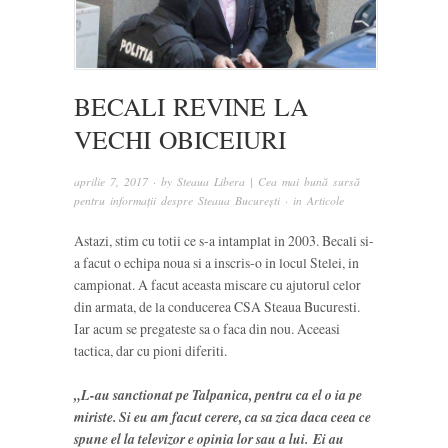
BECALI REVINE LA
VECHI OBICEIURI
aprilie 7, 2017
· by
Steaua Libera | Cea mai bună sursă
pentru informații despre Steaua București
· in
Articole
Astazi, stim cu totii ce s-a intamplat in 2003. Becali si-
a facut o echipa noua si a inscris-o in locul Stelei, in
campionat. A facut aceasta miscare cu ajutorul celor
din armata, de la conducerea CSA Steaua Bucuresti.
Iar acum se pregateste sa o faca din nou. Aceeasi
tactica, dar cu pioni diferiti.
„L-au sanctionat pe Talpanica, pentru ca el o ia pe
miriste. Si eu am facut cerere, ca sa zica daca ceea ce
spune el la televizor e opinia lor sau a lui.
Ei au