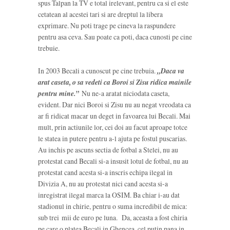
spus Talpan la TV e total irelevant, pentru ca si el este
cetatean al acestei tari si are dreptul la libera
exprimare. Nu poti trage pe cineva la raspundere
pentru asa ceva. Sau poate ca poti, daca cunosti pe cine
trebuie.
In 2003 Becali a cunoscut pe cine trebuia.
„Daca va
arat caseta, o sa vedeti ca Boroi si Zisu ridica mainile
pentru mine.”
Nu ne-a aratat niciodata caseta,
evident. Dar nici Boroi si Zisu nu au negat vreodata ca
ar fi ridicat macar un deget in favoarea lui Becali. Mai
mult, prin actiunile lor, cei doi au facut aproape totce
le statea in putere pentru a-l ajuta pe fostul puscarias.
Au inchis pe ascuns sectia de fotbal a Stelei, nu au
protestat cand Becali si-a insusit lotul de fotbal, nu au
protestat cand acesta si-a inscris echipa ilegal in
Divizia A, nu au protestat nici cand acesta si-a
inregistrat ilegal marca la OSIM. Ba chiar i-au dat
stadionul in chirie, pentru o suma incredibil de mica:
sub trei mii de euro pe luna. Da, aceasta a fost chiria
pe care o platea Becali in Ghencea, cel putin pana in