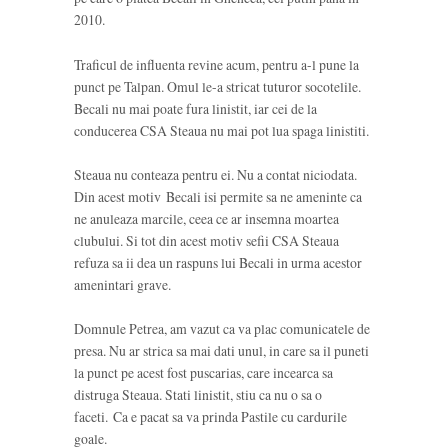
2010.
Traficul de influenta revine acum, pentru a-l pune la
punct pe Talpan. Omul le-a stricat tuturor socotelile.
Becali nu mai poate fura linistit, iar cei de la
conducerea CSA Steaua nu mai pot lua spaga linistiti.
Steaua nu conteaza pentru ei. Nu a contat niciodata.
Din acest motiv Becali isi permite sa ne ameninte ca
ne anuleaza marcile, ceea ce ar insemna moartea
clubului. Si tot din acest motiv sefii CSA Steaua
refuza sa ii dea un raspuns lui Becali in urma acestor
amenintari grave.
Domnule Petrea, am vazut ca va plac comunicatele de
presa. Nu ar strica sa mai dati unul, in care sa il puneti
la punct pe acest fost puscarias, care incearca sa
distruga Steaua. Stati linistit, stiu ca nu o sa o
faceti. Ca e pacat sa va prinda Pastile cu cardurile
goale.