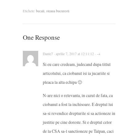
Etichete:
becali
,
steaua bucuresti
One Response
Dante7 · aprilie 7, 2017 at 12:11:12 · →
Si eu care credeam, judecand dupa titlul
articolului, ca ciobanul isi ia jucariile si
pleaca la alta echipa 🙁
N-are nici o relevanta, in cazul de fata, ca
ciobanul a fost la inchisoare. E dreptul lui
sa-si revendice drepturile si sa actioneze in
justitie pe cine doreste. Si e dreptul celor
de la CSA sa-l sanctioneze pe Talpan, caci