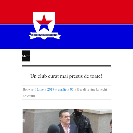
STEAUA
Menu
LIBERĂ
Un club curat mai presus de toate!
Browse:
Home
»
2017
»
aprilie
»
07
»
Becali revine la vechi
obiceiuri