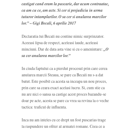
castigat cand eram la puscarie, dar acum contraatac,
ca am cu ce, am acte. Si cer si prejudiciu in urma
tuturor intamplarilor. O sa cer si anularea marcilor
lor.” – Gigi Becali, 6 aprilie 2017
Declaratia lui Becali nu contine nimic surprinzator.
Aceeasi lipsa de respect, aceleasi laude, aceleasi
minciuni. Dar de data asta vine si cu o amenintare:
„O
sa cer anularea marcilor lor.”
In ciuda faptului ca a pierdut procesul prin care cerea
anularea marcii Steaua, se pare ca Becali nu s-a dat
batut. Este posibil ca acesta sa inceapa un nou proces,
prin care sa ceara exact acelasi lucru. Si, cum stie ca
nu are nici o sansa sa castige acest proces bazandu-se
doar pe acte, acesta se pare ca vrea sa revina la o veche
tactica: traficul de influenta.
Inca nu am inteles cu ce drept un fost puscarias trage
la raspundere un ofiter al armatei romane. Ceea ce a