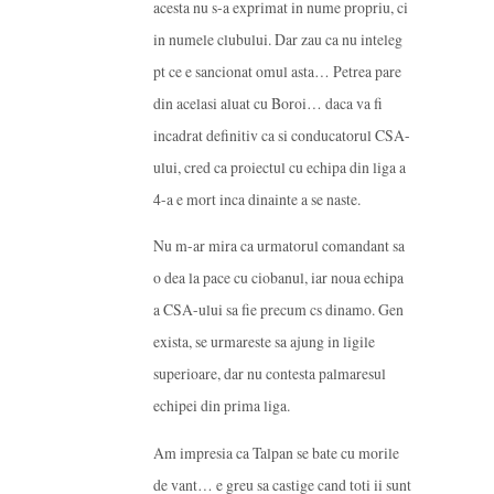
acesta nu s-a exprimat in nume propriu, ci
in numele clubului. Dar zau ca nu inteleg
pt ce e sancionat omul asta… Petrea pare
din acelasi aluat cu Boroi… daca va fi
incadrat definitiv ca si conducatorul CSA-
ului, cred ca proiectul cu echipa din liga a
4-a e mort inca dinainte a se naste.
Nu m-ar mira ca urmatorul comandant sa
o dea la pace cu ciobanul, iar noua echipa
a CSA-ului sa fie precum cs dinamo. Gen
exista, se urmareste sa ajung in ligile
superioare, dar nu contesta palmaresul
echipei din prima liga.
Am impresia ca Talpan se bate cu morile
de vant… e greu sa castige cand toti ii sunt