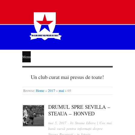
STEAUA
Menu
LIBERĂ
Un club curat mai presus de toate!
Browse:
Home
»
2017
»
mai
»
05
DRUMUL SPRE SEVILLA –
STEAUA – HONVED
mai 5, 2017
· by
Steaua Libera | Cea mai
bună sursă pentru informații despre
Steaua București
· in
Istorie