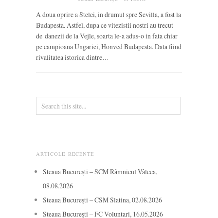
A doua oprire a Stelei, in drumul spre Sevilla, a fost la
Budapesta. Astfel, dupa ce vitezistii nostri au trecut
de danezii de la Vejle, soarta le-a adus-o in fata chiar
pe campioana Ungariei, Honved Budapesta. Data fiind
rivalitatea istorica dintre…
ARTICOLE RECENTE
Steaua București – SCM Râmnicul Vâlcea,
08.08.2026
Steaua București – CSM Slatina, 02.08.2026
Steaua București – FC Voluntari, 16.05.2026